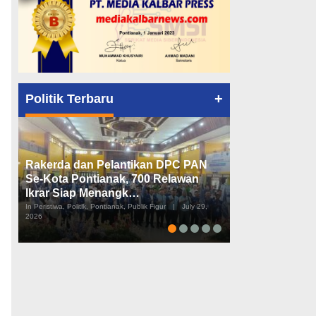
+
Politik Terbaru
Rakerda dan Pelantikan DPC PAN
Peta Politik K
Se-Kota Pontianak, 700 Relawan
Tiga Dapil da
Ikrar Siap Menangk…
Diusulkan
In Peristiwa, Politik, Pontianak, Publik Figur
|
July 29,
In Pemerintahan, Perist
2026
2026