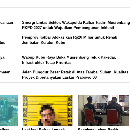
ncanaan
Sinergi Lintas Sektor, Wakapolda Kalbar Hadiri Musrenban
RKPD 2027 untuk Wujudkan Pembangunan Inklusif
Pemprov Kalbar Alokasikan Rp20 Miliar untuk Rehab
tus
Jembatan Keraton Kubu
ya,
Wabup Kubu Raya Buka Musrenbang Teluk Pakedai,
Infrastruktur Tetap Prioritas
amatan
Jalan Punggur Besar Retak di Atas Tambal Sulam, Kualitas
Proyek Dipertanyakan Laskar Prabowo 08
albar
Lagi-lagi Polres Landak
Sengketa Lahan Parkir