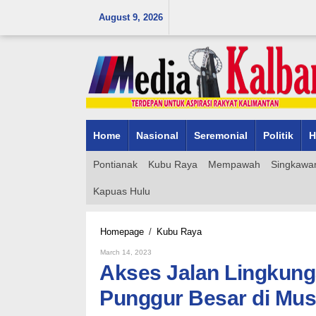
Skip
August 9, 2026
to
content
Home
Nasional
Seremonial
Politik
H
Pontianak
Kubu Raya
Mempawah
Singkawa
Kapuas Hulu
Akses
Homepage
/
Kubu Raya
Jalan
By
March 14, 2023
Lingkungan
Admin_mk_news
Akses Jalan Lingkunga
Jadi
Usulan
Punggur Besar di Mu
Prioritas
Desa