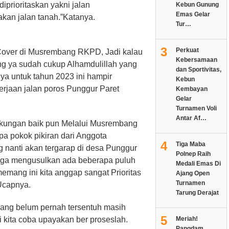
iprioritaskan yakni jalan
Kebun Gunung
Emas Gelar
an jalan tanah.”Katanya.
Tur…
3
Perkuat
Cover di Musrembang RKPD, Jadi kalau
Kebersamaan
g ya sudah cukup Alhamdulillah yang
dan Sportivitas,
ya untuk tahun 2023 ini hampir
Kebun
erjaan jalan poros Punggur Paret
Kembayan
Gelar
Turnamen Voli
Antar Af…
ngkungan baik pun Melalui Musrembang
pa pokok pikiran dari Anggota
4
Tiga Maba
anti akan tergarap di desa Punggur
Polnep Raih
juga mengusulkan ada beberapa puluh
Medali Emas Di
emang ini kita anggap sangat Prioritas
Ajang Open
Turnamen
”Ucapnya.
Tarung Derajat
ang belum pernah tersentuh masih
5
i kita coba upayakan ber proseslah.
Meriah!
Pangdam