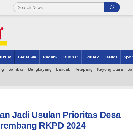
ukum
Peristiwa
Ragam
Budpar
Edutek
Religi
Spor
ng
Sambas
Bengkayang
Landak
Ketapang
Kayong Utara
Sa
n Jadi Usulan Prioritas Desa
srembang RKPD 2024