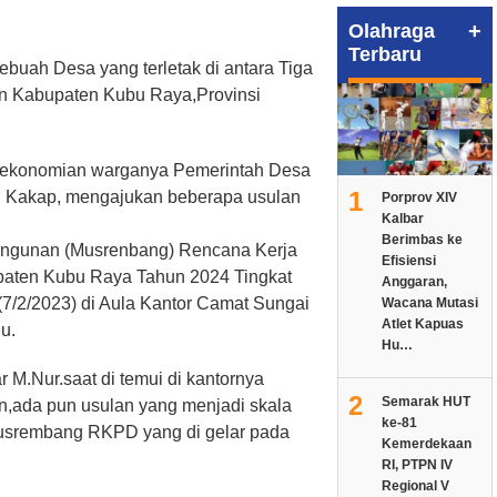
+
Olahraga
Terbaru
uah Desa yang terletak di antara Tiga
n Kabupaten Kubu Raya,Provinsi
rekonomian warganya Pemerintah Desa
1
 Kakap, mengajukan beberapa usulan
Porprov XIV
Kalbar
Berimbas ke
gunan (Musrenbang) Rencana Kerja
Efisiensi
aten Kubu Raya Tahun 2024 Tingkat
Anggaran,
7/2/2023) di Aula Kantor Camat Sungai
Wacana Mutasi
Atlet Kapuas
u.
Hu…
M.Nur.saat di temui di kantornya
2
Semarak HUT
n,ada pun usulan yang menjadi skala
ke-81
 Musrembang RKPD yang di gelar pada
Kemerdekaan
RI, PTPN IV
Regional V