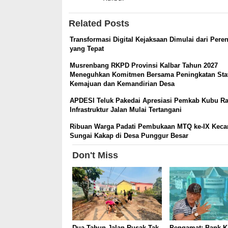
Related Posts
Transformasi Digital Kejaksaan Dimulai dari Pere
yang Tepat
Musrenbang RKPD Provinsi Kalbar Tahun 2027
Meneguhkan Komitmen Bersama Peningkatan Sta
Kemajuan dan Kemandirian Desa
APDESI Teluk Pakedai Apresiasi Pemkab Kubu Ra
Infrastruktur Jalan Mulai Tertangani
Ribuan Warga Padati Pembukaan MTQ ke-IX Kec
Sungai Kakap di Desa Punggur Besar
Don't Miss
Dua Tahun Jalan Rusak Tak
Pengamat: Bank K