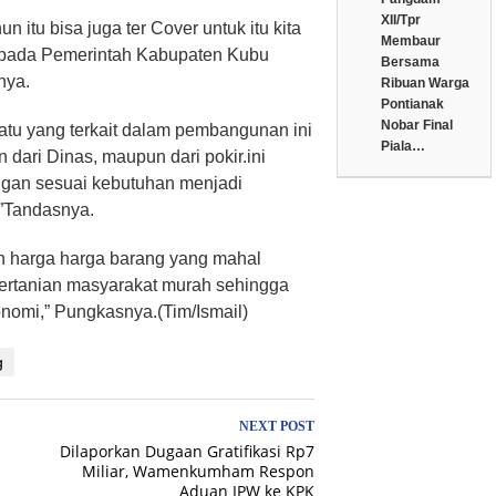
XII/Tpr
n itu bisa juga ter Cover untuk itu kita
Membaur
epada Pemerintah Kabupaten Kubu
Bersama
nya.
Ribuan Warga
Pontianak
Nobar Final
atu yang terkait dalam pembangunan ini
Piala…
n dari Dinas, maupun dari pokir.ini
ngan sesuai kebutuhan menjadi
.”Tandasnya.
an harga harga barang yang mahal
ertanian masyarakat murah sehingga
onomi,” Pungkasnya.(Tim/Ismail)
g
NEXT POST
Dilaporkan Dugaan Gratifikasi Rp7
Miliar, Wamenkumham Respon
Aduan IPW ke KPK