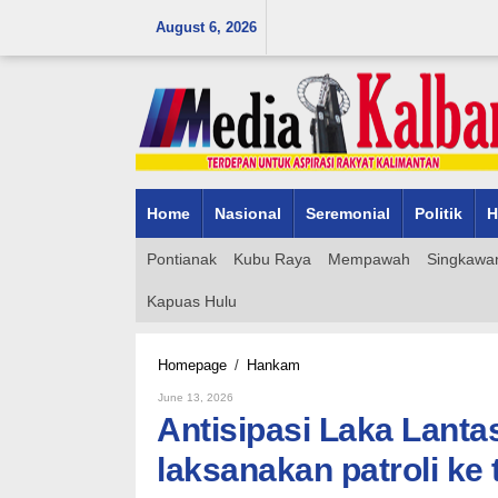
Skip
August 6, 2026
to
content
Home
Nasional
Seremonial
Politik
H
Pontianak
Kubu Raya
Mempawah
Singkawa
Kapuas Hulu
Antisipasi
Homepage
/
Hankam
Laka
By
June 13, 2026
Lantas,
Admin_mk_news
Antisipasi Laka Lanta
Satlantas
Polres
laksanakan patroli ke t
Katingan
laksanakan