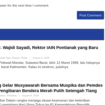
wser for the next time I comment.
. Wajidi Sayadi, Rektor IAIN Pontianak yang Baru
ublik Figur
,
Ragam
,
Religi
|
August 6, 2026
lewali Mandar, Sulawesi Barat, lahir 12 Maret 1968, lalu hidupnya
barat Kalimantan. Kalau ini sinetron, judulnya
g Gelar Musyawarah Bersama Muspika dan Pemdes
Pengibaran Bendera Merah Putih Setengah Tiang
tahan
,
Peristiwa
|
August 6, 2026
bar Dalam rangka menjaga situasi keamanan dan ketertiban
) menjelang Hari Ulang Tahun ke-81 Kemerdekaan Republik