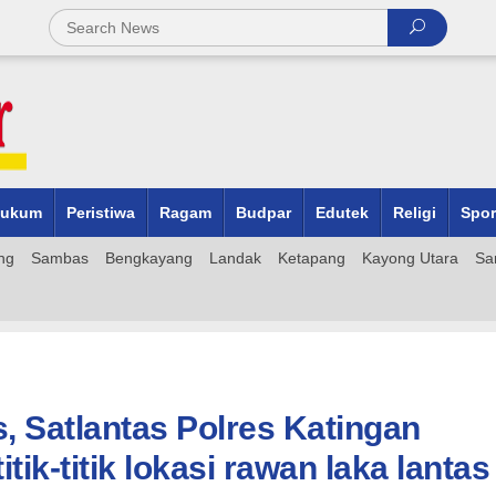
ukum
Peristiwa
Ragam
Budpar
Edutek
Religi
Spor
ng
Sambas
Bengkayang
Landak
Ketapang
Kayong Utara
Sa
s, Satlantas Polres Katingan
itik-titik lokasi rawan laka lantas