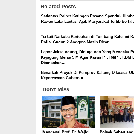
Related Posts
Satlantas Polres Katingan Pasang Spanduk Himb
Rawan Laka Lantas, Ajak Masyarakat Tertib Berlal
Terkait Narkoba Kericuhan di Tumbang Kalemei Ka
Polisi Gugur, 2 Anggota Masih Dicari
Lapor Jaksa Agung, Diduga Ada Yang Mengaku P
Kejagung Meras 5 M Agar Kasus PT. IM/PT. KBM 
Diamankan…
Benarkah Proyek Di Pemprov Kalteng Dikuasai 
Kepercayaan Gubernur…
Don't Miss
Mengenal Prof. Dr. Wajidi
Polsek Seberuang