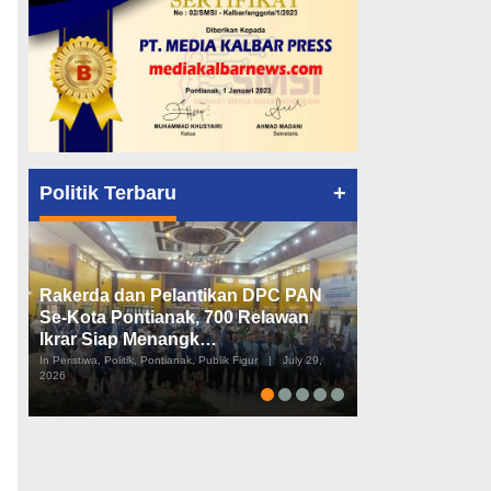
+
Politik Terbaru
Rakerda dan Pelantikan DPC PAN
Peta Politik K
Se-Kota Pontianak, 700 Relawan
Tiga Dapil da
Ikrar Siap Menangk…
Diusulkan
In Peristiwa, Politik, Pontianak, Publik Figur
|
July 29,
In Pemerintahan, Perist
2026
2026