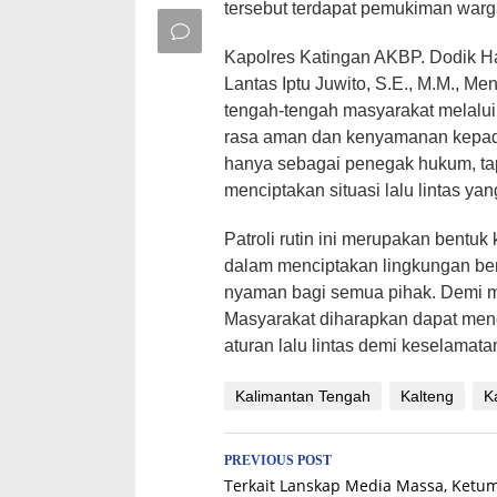
tersebut terdapat pemukiman warga
Kapolres Katingan AKBP. Dodik Har
Lantas Iptu Juwito, S.E., M.M., Me
tengah-tengah masyarakat melalui 
rasa aman dan kenyamanan kepada
hanya sebagai penegak hukum, tap
menciptakan situasi lalu lintas ya
Patroli rutin ini merupakan bentu
dalam menciptakan lingkungan berl
nyaman bagi semua pihak. Demi me
Masyarakat diharapkan dapat men
aturan lalu lintas demi keselamata
Kalimantan Tengah
Kalteng
K
Post
PREVIOUS POST
Terkait Lanskap Media Massa, Ketu
navigation