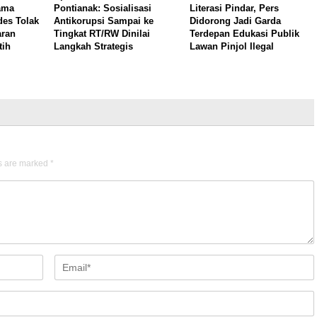
ama
Pontianak: Sosialisasi
Literasi Pindar, Pers
es Tolak
Antikorupsi Sampai ke
Didorong Jadi Garda
aran
Tingkat RT/RW Dinilai
Terdepan Edukasi Publik
tih
Langkah Strategis
Lawan Pinjol Ilegal
ds are marked
*