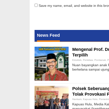
Save my name, email, and website in this bro
News Feed
Mengenal Prof. Dr
Terpilih
Eduktek
,
Peristiwa
,
Pontianak
,
P
Nuan bayangkan anak Po
berkelana sampai ujung 
Polsek Seberuan
Tolak Provokasi 
Hankam
,
Kapuas Hulu
,
Pemerin
Kapuas Hulu, Media Kal
masyarakat (kamtibmas