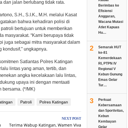
 dan jalan berlubang tidak rata.
Berimbas ke
Efisiensi
tono, S.H., S.I.K., M.H. melalui Kasat
Anggaran,
ngatakan bahwa kehadiran polisi di
Wacana Mutasi
Atlet Kapuas
patroli bertujuan untuk memberikan
Hu…
 masyarakat. “Kami berupaya tidak
i juga sebagai mitra masyarakat dalam
2
Semarak HUT
ng kondusif,” ungkapnya.
ke-81
Kemerdekaan
k komitmen Satlantas Polres Katingan
RI, PTPN IV
alu lintas yang aman, tertib, dan
Regional V
Kebun Gunung
nekan angka kecelakaan lalu lintas,
Emas Gelar
dukung upaya ini dengan mentaati
Tur…
n bersama. (*/MK)
3
Perkuat
atingan
Patroli
Polres Katingan
Kebersamaan
dan Sportivitas,
Kebun
NEXT POST
Kembayan
m
Terima Wabup Katingan, Wamen Viva
Gelar