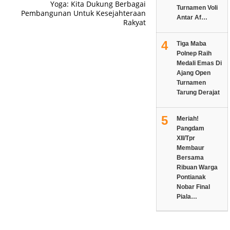
Yoga: Kita Dukung Berbagai
Turnamen Voli
Pembangunan Untuk Kesejahteraan
Antar Af…
Rakyat
4
Tiga Maba
Polnep Raih
Medali Emas Di
Ajang Open
Turnamen
Tarung Derajat
5
Meriah!
Pangdam
XII/Tpr
Membaur
Bersama
Ribuan Warga
Pontianak
Nobar Final
Piala…