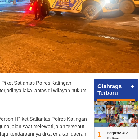
 Piket Satlantas Polres Katingan
+
Olahraga
terjadinya laka lantas di wilayah hukum
Terbaru
rsonil Piket Satlantas Polres Katingan
na jalan saat melewati jalan tersebut
1
Porprov XIV
 laju kendaraannya dikarenakan daerah
Kalbar