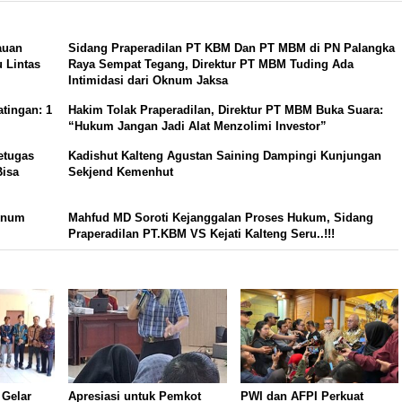
auan
Sidang Praperadilan PT KBM Dan PT MBM di PN Palangka
u Lintas
Raya Sempat Tegang, Direktur PT MBM Tuding Ada
Intimidasi dari Oknum Jaksa
tingan: 1
Hakim Tolak Praperadilan, Direktur PT MBM Buka Suara:
“Hukum Jangan Jadi Alat Menzolimi Investor”
etugas
Kadishut Kalteng Agustan Saining Dampingi Kunjungan
Bisa
Sekjend Kemenhut
Oknum
Mahfud MD Soroti Kejanggalan Proses Hukum, Sidang
Praperadilan PT.KBM VS Kejati Kalteng Seru..!!!
 Gelar
Apresiasi untuk Pemkot
PWI dan AFPI Perkuat