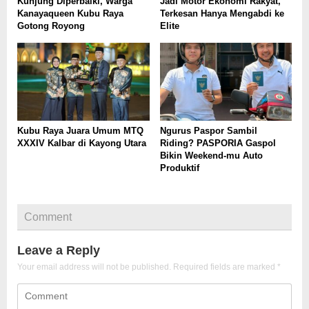
Kunjung Diperbaiki, Warga
Jadi Motor Ekonomi Rakyat,
Kanayaqueen Kubu Raya
Terkesan Hanya Mengabdi ke
Gotong Royong
Elite
Kubu Raya Juara Umum MTQ
Ngurus Paspor Sambil
XXXIV Kalbar di Kayong Utara
Riding? PASPORIA Gaspol
Bikin Weekend-mu Auto
Produktif
Comment
Leave a Reply
Your email address will not be published.
Required fields are marked
*