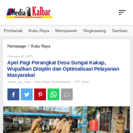
Skip
to
content
Pontianak
Kubu Raya
Mempawah
Singkawang
Sambas
Apel
Homepage
/
Kubu Raya
Pagi
By
Perangkat
February 24, 2025
Admin_mk_news
Apel Pagi Perangkat Desa Sungai Kakap,
Desa
Sungai
Wujudkan Disiplin dan Optimalisasi Pelayanan
Kakap,
Masyarakat
Wujudkan
Admin_mk_news
-
Kubu Raya
,
Pemerintahan
-
187 Views
Disiplin
dan
Optimalisasi
Pelayanan
Masyarakat