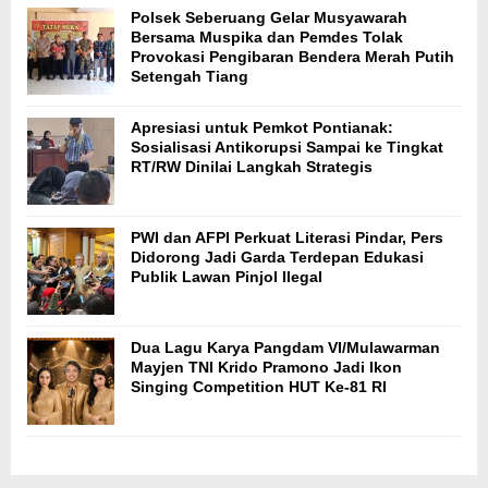
Polsek Seberuang Gelar Musyawarah
Bersama Muspika dan Pemdes Tolak
Provokasi Pengibaran Bendera Merah Putih
Setengah Tiang
Apresiasi untuk Pemkot Pontianak:
Sosialisasi Antikorupsi Sampai ke Tingkat
RT/RW Dinilai Langkah Strategis
PWI dan AFPI Perkuat Literasi Pindar, Pers
Didorong Jadi Garda Terdepan Edukasi
Publik Lawan Pinjol Ilegal
Dua Lagu Karya Pangdam VI/Mulawarman
Mayjen TNI Krido Pramono Jadi Ikon
Singing Competition HUT Ke-81 RI