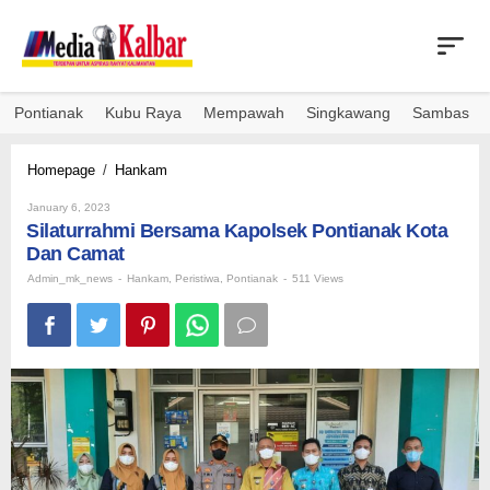
Skip
to
content
Pontianak
Kubu Raya
Mempawah
Singkawang
Sambas
Silaturrahmi
Homepage
/
Hankam
Bersama
By
Kapolsek
January 6, 2023
Admin_mk_news
Silaturrahmi Bersama Kapolsek Pontianak Kota
Pontianak
Kota
Dan Camat
Dan
Admin_mk_news
-
Hankam
,
Peristiwa
,
Pontianak
-
511 Views
Camat