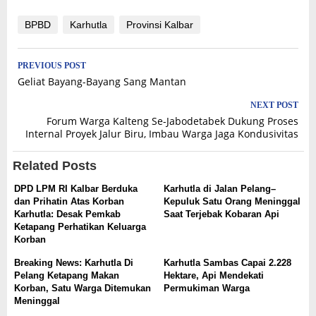
BPBD
Karhutla
Provinsi Kalbar
Post
PREVIOUS POST
Geliat Bayang-Bayang Sang Mantan
navigation
NEXT POST
Forum Warga Kalteng Se-Jabodetabek Dukung Proses
Internal Proyek Jalur Biru, Imbau Warga Jaga Kondusivitas
Related Posts
DPD LPM RI Kalbar Berduka
Karhutla di Jalan Pelang–
dan Prihatin Atas Korban
Kepuluk Satu Orang Meninggal
Karhutla: Desak Pemkab
Saat Terjebak Kobaran Api
Ketapang Perhatikan Keluarga
Korban
Breaking News: Karhutla Di
Karhutla Sambas Capai 2.228
Pelang Ketapang Makan
Hektare, Api Mendekati
Korban, Satu Warga Ditemukan
Permukiman Warga
Meninggal