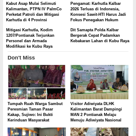
Kabut Asap Mulai Selimuti
Pengamat: Karhutla Kalbar
Kalimantan, PTPN IV PalmCo
2026 Terluas di Indonesia,
Perketat Patroli dan Mitigasi
Konsesi Sawit-HTI Harus Jadi
Karhutla di 4 Provinsi
Fokus Penegakan Hukum
Mitigasi Karhutla, Kodim
Dit Samapta Polda Kalbar
1207/Pontianak Terjunkan
Bergerak Cepat Padamkan
Personel dan Armada
Kebakaran Lahan di Kubu Raya
Modifikasi ke Kubu Raya
Don't Miss
Tumpah Ruah Warga Sambut
Visitor Adiwiyata DLHK
Peresmian Taman Pasar
Kalimantan Barat Dampingi
Kakap, Sujiwo: Ini Bukti
MAN 2 Pontianak Melaju
Kerinduan Masyarakat
Menuju Adiwiyata Nasional