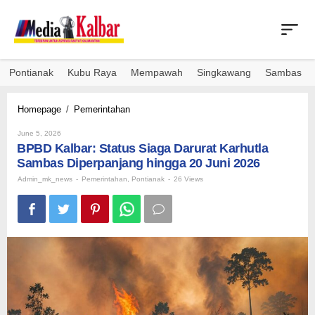
Skip
to
content
Pontianak
Kubu Raya
Mempawah
Singkawang
Sambas
BPBD
Homepage
/
Pemerintahan
Kalbar:
By
Status
June 5, 2026
Admin_mk_news
BPBD Kalbar: Status Siaga Darurat Karhutla
Siaga
Darurat
Sambas Diperpanjang hingga 20 Juni 2026
Karhutla
Admin_mk_news
-
Pemerintahan
,
Pontianak
-
26 Views
Sambas
Diperpanjang
hingga
20
Juni
2026