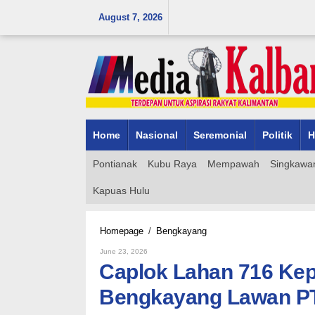
Skip
August 7, 2026
to
content
Home
Nasional
Seremonial
Politik
H
Pontianak
Kubu Raya
Mempawah
Singkawa
Kapuas Hulu
Caplok
Homepage
/
Bengkayang
Lahan
By
June 23, 2026
716
Admin_mk_news
Caplok Lahan 716 Kep
Kepala
Keluarga,
Bengkayang Lawan PT
Pemkab
Bengkayang