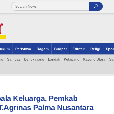
ukum
Peristiwa
Ragam
Budpar
Edutek
Religi
Spor
ng
Sambas
Bengkayang
Landak
Ketapang
Kayong Utara
Sa
ala Keluarga, Pemkab
.Agrinas Palma Nusantara