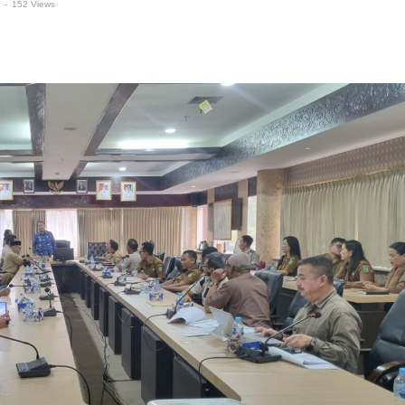
-
152 Views