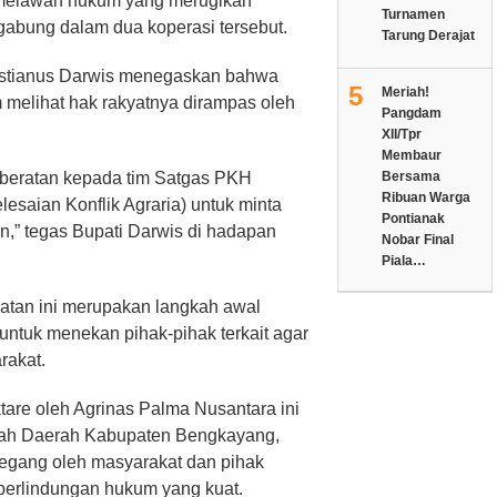
an melawan hukum yang merugikan
Turnamen
gabung dalam dua koperasi tersebut.
Tarung Derajat
bastianus Darwis menegaskan bahwa
5
Meriah!
m melihat hak rakyatnya dirampas oleh
Pangdam
XII/Tpr
Membaur
eberatan kepada tim Satgas PKH
Bersama
Ribuan Warga
esaian Konflik Agraria) untuk minta
Pontianak
kan,” tegas Bupati Darwis di hadapan
Nobar Final
Piala…
atan ini merupakan langkah awal
ntuk menekan pihak-pihak terkait agar
rakat.
are oleh Agrinas Palma Nusantara ini
ntah Daerah Kabupaten Bengkayang,
egang oleh masyarakat dan pihak
perlindungan hukum yang kuat.