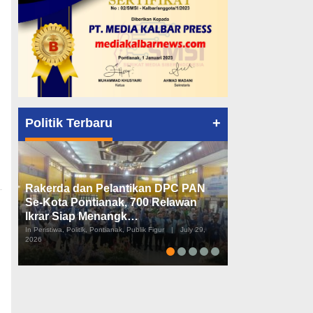
+
Politik Terbaru
Rakerda dan Pelantikan DPC PAN
Peta Politik K
Se-Kota Pontianak, 700 Relawan
Tiga Dapil da
Ikrar Siap Menangk…
Diusulkan
In Peristiwa, Politik, Pontianak, Publik Figur
|
July 29,
In Pemerintahan, Perist
2026
2026