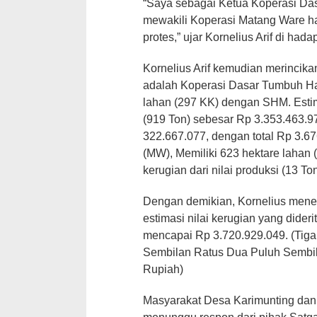
“Saya sebagai Ketua Koperasi Da
mewakili Koperasi Matang Ware h
protes,” ujar Kornelius Arif di had
Kornelius Arif kemudian merincik
adalah Koperasi Dasar Tumbuh Ha
lahan (297 KK) dengan SHM. Estimas
(919 Ton) sebesar Rp 3.353.463.9
322.667.077, dengan total Rp 3.6
(MW), Memiliki 623 hektare lahan
kerugian dari nilai produksi (13 T
Dengan demikian, Kornelius mene
estimasi nilai kerugian yang dider
mencapai Rp 3.720.929.049. (Tiga 
Sembilan Ratus Dua Puluh Sembi
Rupiah)
Masyarakat Desa Karimunting dan 