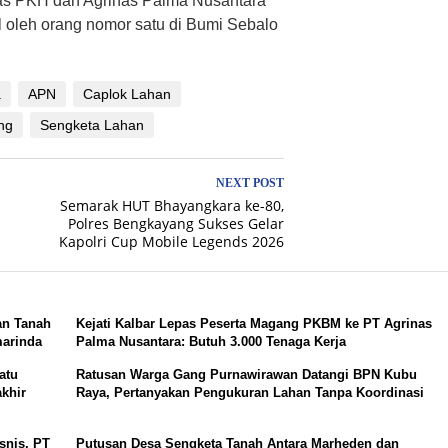
as PKH dan Agrinas Palma Nusantara
il oleh orang nomor satu di Bumi Sebalo
a
APN
Caplok Lahan
ng
Sengketa Lahan
NEXT POST
Semarak HUT Bhayangkara ke-80,
Polres Bengkayang Sukses Gelar
Kapolri Cup Mobile Legends 2026
an Tanah
Kejati Kalbar Lepas Peserta Magang PKBM ke PT Agrinas
marinda
Palma Nusantara: Butuh 3.000 Tenaga Kerja
atu
Ratusan Warga Gang Purnawirawan Datangi BPN Kubu
khir
Raya, Pertanyakan Pengukuran Lahan Tanpa Koordinasi
snis, PT
Putusan Desa Sengketa Tanah Antara Marheden dan