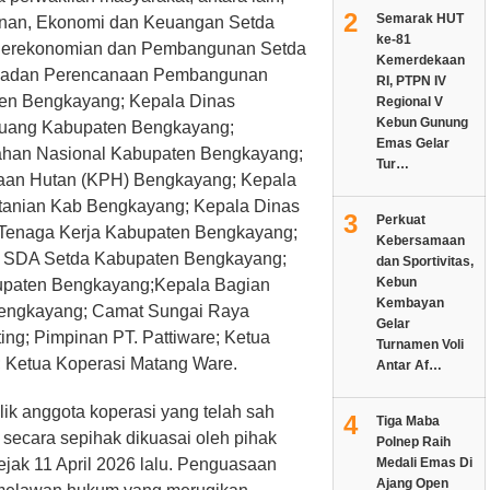
2
Semarak HUT
unan, Ekonomi dan Keuangan Setda
ke-81
 Perekonomian dan Pembangunan Setda
Kemerdekaan
Badan Perencanaan Pembangunan
RI, PTPN IV
ten Bengkayang; Kepala Dinas
Regional V
Kebun Gunung
uang Kabupaten Bengkayang;
Emas Gelar
ahan Nasional Kabupaten Bengkayang;
Tur…
laan Hutan (KPH) Bengkayang; Kepala
tanian Kab Bengkayang; Kepala Dinas
3
Perkuat
 Tenaga Kerja Kabupaten Bengkayang;
Kebersamaan
 SDA Setda Kabupaten Bengkayang;
dan Sportivitas,
Kebun
upaten Bengkayang;Kepala Bagian
Kembayan
engkayang; Camat Sungai Raya
Gelar
ng; Pimpinan PT. Pattiware; Ketua
Turnamen Voli
 Ketua Koperasi Matang Ware.
Antar Af…
lik anggota koperasi yang telah sah
4
Tiga Maba
) secara sepihak dikuasai oleh pihak
Polnep Raih
jak 11 April 2026 lalu. Penguasaan
Medali Emas Di
Ajang Open