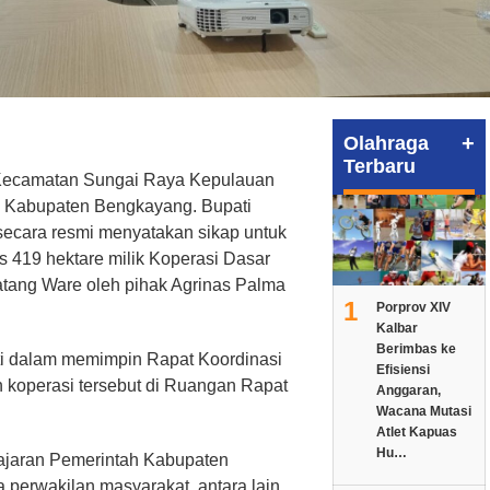
+
Olahraga
Terbaru
 Kecamatan Sungai Raya Kepulauan
 Kabupaten Bengkayang. Bupati
ecara resmi menyatakan sikap untuk
 419 hektare milik Koperasi Dasar
ang Ware oleh pihak Agrinas Palma
1
Porprov XIV
Kalbar
Berimbas ke
ti dalam memimpin Rapat Koordinasi
Efisiensi
n koperasi tersebut di Ruangan Rapat
Anggaran,
Wacana Mutasi
Atlet Kapuas
Hu…
 jajaran Pemerintah Kabupaten
a perwakilan masyarakat, antara lain,