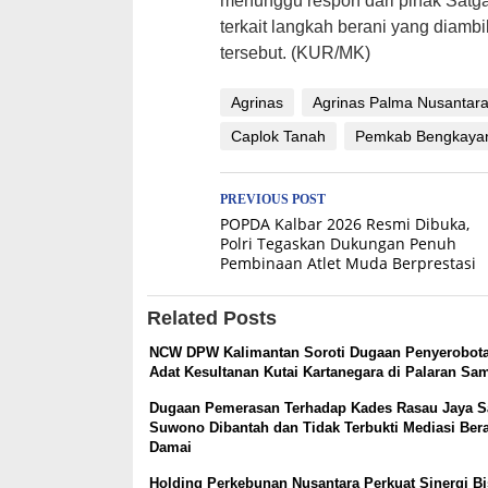
menunggu respon dari pihak Satg
terkait langkah berani yang diamb
tersebut. (KUR/MK)
Agrinas
Agrinas Palma Nusantar
Caplok Tanah
Pemkab Bengkaya
Post
PREVIOUS POST
POPDA Kalbar 2026 Resmi Dibuka,
navigation
Polri Tegaskan Dukungan Penuh
Pembinaan Atlet Muda Berprestasi
Related Posts
NCW DPW Kalimantan Soroti Dugaan Penyerobot
Adat Kesultanan Kutai Kartanegara di Palaran Sa
Dugaan Pemerasan Terhadap Kades Rasau Jaya S
Suwono Dibantah dan Tidak Terbukti Mediasi Bera
Damai
Holding Perkebunan Nusantara Perkuat Sinergi Bi