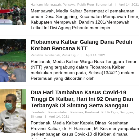
Hankam
,
Mempawah
,
Peristiwa
,
Publik Figur
,
Seremonial
|
April 14, 2021
Mempawah, Media Kalbar Bertempat di pemakaman
umum Desa Senggiring, Kecamatan Mempawah Timur
Kabupaten Mempawah. Dandim 1201/Mempawah,
Letkol Inf Dwi Agung Prihanto memimpin
Flobamora Kalbar Galang Dana Peduli
Korban Bencana NTT
By
Peristiwa
,
Pontianak
,
Publik Figur
|
April 14, 2021
Admin_mk_news
Pontianak, Media Kalbar Warga Nusa Tenggara Timur
(NTT) yang tergabung dalam Flobamora Kalbar
melakukan pertemuan pada, Selasa(13/4/21) malam.
Pertemuan yang dikoordinir oleh
Dua Hari Tambahan Kasus Covid-19
Tinggi Di Kalbar, Hari Ini 92 Orang Dan
Terbanyak Di Sintang Serta Sanggau
Kesehatan
,
Pemerintahan
,
Peristiwa
,
Pontianak
,
Publik Figur
,
Sanggau
,
By
Sintang
|
April 14, 2021
Admin_mk_news
Pontianak, Media Kalbar Kepala Dinas Kesehatan
Provinsi Kalbar, dr. H. Harisson, M. Kes menyampaikan
perkembangan kasus Covid-19 di Kalbar, dimana