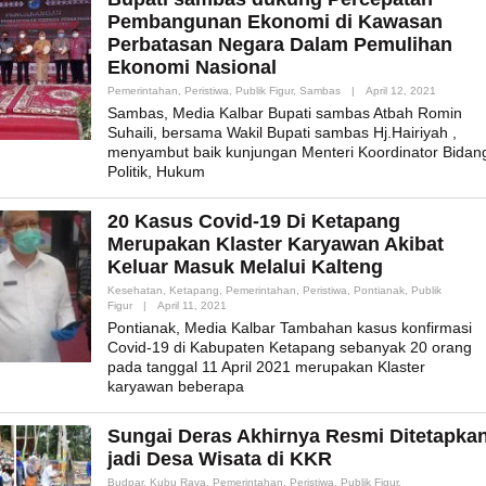
Pembangunan Ekonomi di Kawasan
Perbatasan Negara Dalam Pemulihan
Ekonomi Nasional
By
Pemerintahan
,
Peristiwa
,
Publik Figur
,
Sambas
|
April 12, 2021
Admin_mk
Sambas, Media Kalbar Bupati sambas Atbah Romin
Suhaili, bersama Wakil Bupati sambas Hj.Hairiyah ,
menyambut baik kunjungan Menteri Koordinator Bidan
Politik, Hukum
20 Kasus Covid-19 Di Ketapang
Merupakan Klaster Karyawan Akibat
Keluar Masuk Melalui Kalteng
Kesehatan
,
Ketapang
,
Pemerintahan
,
Peristiwa
,
Pontianak
,
Publik
By
Figur
|
April 11, 2021
Admin_mk_news
Pontianak, Media Kalbar Tambahan kasus konfirmasi
Covid-19 di Kabupaten Ketapang sebanyak 20 orang
pada tanggal 11 April 2021 merupakan Klaster
karyawan beberapa
Sungai Deras Akhirnya Resmi Ditetapka
jadi Desa Wisata di KKR
Budpar
,
Kubu Raya
,
Pemerintahan
,
Peristiwa
,
Publik Figur
,