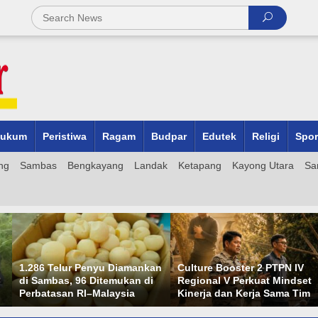
ukum
Peristiwa
Ragam
Budpar
Edutek
Religi
Spor
ng
Sambas
Bengkayang
Landak
Ketapang
Kayong Utara
Sa
LEGATISI Datang Tepat
an
Culture Booster 2 PTPN IV
Waktu, Yayasan Tak Muncul
Regional V Perkuat Mindset
Klarifikasi Berujung Langka
Kinerja dan Kerja Sama Tim
Hukum