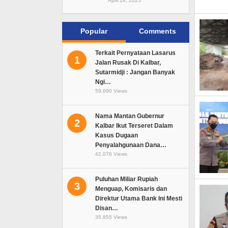
April 14, 2025
Popular
Comments
Terkait Pernyataan Lasarus
1
Jalan Rusak Di Kalbar,
Sutarmidji : Jangan Banyak
Ngi…
59,690 Views
Nama Mantan Gubernur
2
Kalbar Ikut Terseret Dalam
Kasus Dugaan
Penyalahgunaan Dana…
42,076 Views
Puluhan Miliar Rupiah
3
Menguap, Komisaris dan
Direktur Utama Bank Ini Mesti
Disan…
35,855 Views