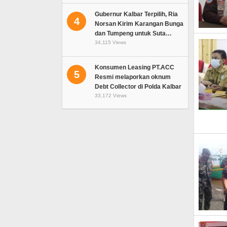
Gubernur Kalbar Terpilih, Ria
4
Norsan Kirim Karangan Bunga
dan Tumpeng untuk Suta…
34,115 Views
Konsumen Leasing PT.ACC
5
Resmi melaporkan oknum
Debt Collector di Polda Kalbar
33,172 Views