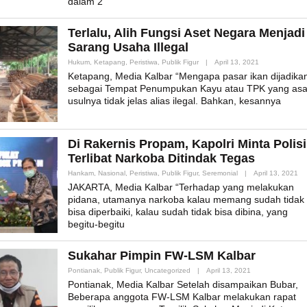
dalam 2
Terlalu, Alih Fungsi Aset Negara Menjadi
Sarang Usaha Illegal
By
Hukum
,
Ketapang
,
Peristiwa
,
Publik Figur
|
April 13, 2021
Admin_mk_new
Ketapang, Media Kalbar “Mengapa pasar ikan dijadika
sebagai Tempat Penumpukan Kayu atau TPK yang asa
usulnya tidak jelas alias ilegal. Bahkan, kesannya
Di Rakernis Propam, Kapolri Minta Polisi
Terlibat Narkoba Ditindak Tegas
By
Hankam
,
Nasional
,
Peristiwa
,
Publik Figur
,
Seremonial
|
April 13, 2021
Ad
JAKARTA, Media Kalbar “Terhadap yang melakukan
pidana, utamanya narkoba kalau memang sudah tidak
bisa diperbaiki, kalau sudah tidak bisa dibina, yang
begitu-begitu
Sukahar Pimpin FW-LSM Kalbar
By
Pontianak
,
Publik Figur
,
Uncategorized
|
April 13, 2021
Admin_mk_news
Pontianak, Media Kalbar Setelah disampaikan Bubar,
Beberapa anggota FW-LSM Kalbar melakukan rapat