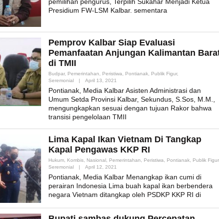
pemilihan pengurus, Terpilih Sukahar Menjadi Ketua
Presidium FW-LSM Kalbar. sementara
Pemprov Kalbar Siap Evaluasi
Pemanfaatan Anjungan Kalimantan Bara
di TMII
Budpar
,
Pemerintahan
,
Peristiwa
,
Pontianak
,
Publik Figur
,
By
Seremonial
|
April 13, 2021
Admin_mk_news
Pontianak, Media Kalbar Asisten Administrasi dan
Umum Setda Provinsi Kalbar, Sekundus, S.Sos, M.M.,
mengungkapkan sesuai dengan tujuan Rakor bahwa
transisi pengelolaan TMII
Lima Kapal Ikan Vietnam Di Tangkap
Kapal Pengawas KKP RI
Hukum
,
Kombis
,
Nasional
,
Pemerintahan
,
Peristiwa
,
Pontianak
,
Publik Figur
By
Seremonial
|
April 12, 2021
Admin_mk_news
Pontianak, Media Kalbar Menangkap ikan cumi di
perairan Indonesia Lima buah kapal ikan berbendera
negara Vietnam ditangkap oleh PSDKP KKP RI di
Bupati sambas dukung Percepatan