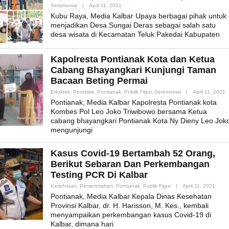
By
Seremonial
|
April 11, 2021
Admin_mk_news
Kubu Raya, Media Kalbar Upaya berbagai pihak untuk
menjadikan Desa Sungai Deras sebagai salah satu
desa wisata di Kecamatan Teluk Pakedai Kabupaten
Kapolresta Pontianak Kota dan Ketua
Cabang Bhayangkari Kunjungi Taman
Bacaan Beting Permai
B
Eduktek
,
Peristiwa
,
Pontianak
,
Publik Figur
,
Seremonial
|
April 11, 2021
A
Pontianak, Media Kalbar Kapolresta Pontianak kota
Kombes Pol Leo Joko Triwibowo bersama Ketua
cabang bhayangkari Pontianak Kota Ny Dieny Leo Jok
mengunjungi
Kasus Covid-19 Bertambah 52 Orang,
Berikut Sebaran Dan Perkembangan
Testing PCR Di Kalbar
By
Kesehatan
,
Pemerintahan
,
Pontianak
,
Publik Figur
|
April 11, 2021
Admi
Pontianak, Media Kalbar Kepala Dinas Kesehatan
Provinsi Kalbar, dr. H. Harisson, M. Kes., kembali
menyampaikan perkembangan kasus Covid-19 di
Kalbar, dimana hari