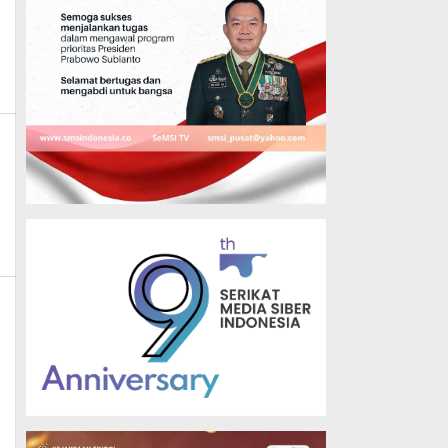
By
Admin_mk_news
,