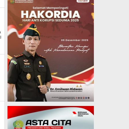
s
n
l
min_mk_news