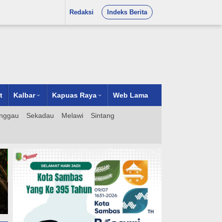
Redaksi
Indeks Berita
t
Kalbar
Kapuas Raya
Web Lama
nggau
Sekadau
Melawi
Sintang
:
h