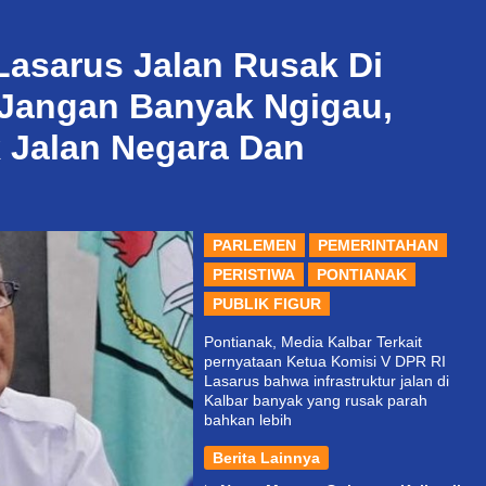
Lasarus Jalan Rusak Di
: Jangan Banyak Ngigau,
 Jalan Negara Dan
PARLEMEN
PEMERINTAHAN
PERISTIWA
PONTIANAK
PUBLIK FIGUR
Pontianak, Media Kalbar Terkait
pernyataan Ketua Komisi V DPR RI
Lasarus bahwa infrastruktur jalan di
Kalbar banyak yang rusak parah
bahkan lebih
Berita Lainnya