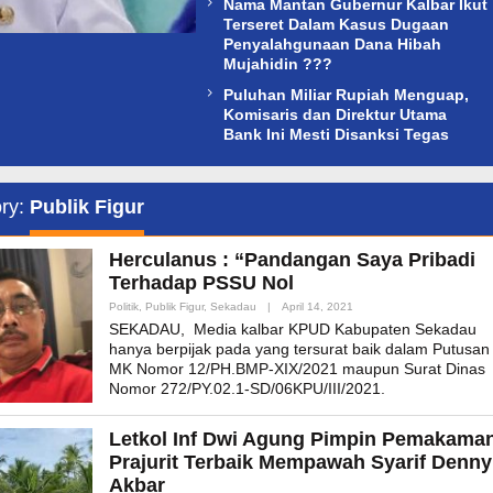
Nama Mantan Gubernur Kalbar Ikut
Terseret Dalam Kasus Dugaan
Penyalahgunaan Dana Hibah
Mujahidin ???
Puluhan Miliar Rupiah Menguap,
Komisaris dan Direktur Utama
Bank Ini Mesti Disanksi Tegas
ry:
Publik Figur
Herculanus : “Pandangan Saya Pribadi
Terhadap PSSU Nol
By
Politik
,
Publik Figur
,
Sekadau
|
April 14, 2021
Admin_mk_news
SEKADAU, Media kalbar KPUD Kabupaten Sekadau
hanya berpijak pada yang tersurat baik dalam Putusan
MK Nomor 12/PH.BMP-XIX/2021 maupun Surat Dinas
Nomor 272/PY.02.1-SD/06KPU/III/2021.
Letkol Inf Dwi Agung Pimpin Pemakama
Prajurit Terbaik Mempawah Syarif Denny
Akbar