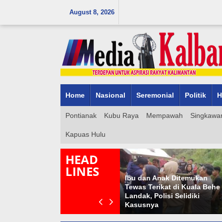
Skip
August 8, 2026
to
content
Home
Nasional
Seremonial
Politik
H
Pontianak
Kubu Raya
Mempawah
Singkawa
Kapuas Hulu
HEAD
LINES
Ibu dan Anak Ditemukan
an
Tewas Terikat di Kuala Behe
1.286 Telur Penyu Diamank
di
Landak, Polisi Selidiki
di Sambas, 96 Ditemukan di
Kasusnya
Perbatasan RI–Malaysia