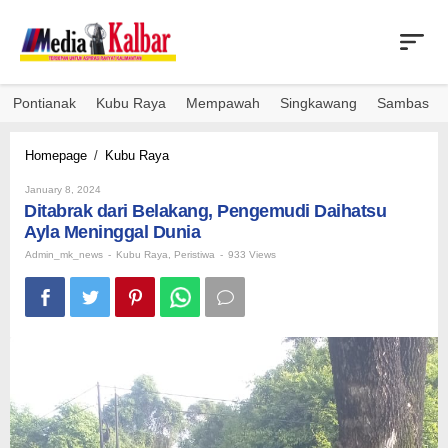
Skip
to
content
Pontianak
Kubu Raya
Mempawah
Singkawang
Sambas
Ditabrak
Homepage
/
Kubu Raya
dari
By
Belakang,
January 8, 2024
Admin_mk_news
Ditabrak dari Belakang, Pengemudi Daihatsu
Pengemudi
Daihatsu
Ayla Meninggal Dunia
Ayla
Admin_mk_news
-
Kubu Raya
,
Peristiwa
-
933 Views
Meninggal
Dunia