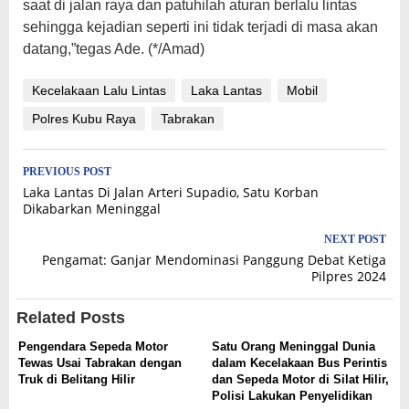
saat di jalan raya dan patuhilah aturan berlalu lintas
sehingga kejadian seperti ini tidak terjadi di masa akan
datang,”tegas Ade. (*/Amad)
Kecelakaan Lalu Lintas
Laka Lantas
Mobil
Polres Kubu Raya
Tabrakan
Post
PREVIOUS POST
Laka Lantas Di Jalan Arteri Supadio, Satu Korban
navigation
Dikabarkan Meninggal
NEXT POST
Pengamat: Ganjar Mendominasi Panggung Debat Ketiga
Pilpres 2024
Related Posts
Pengendara Sepeda Motor
Satu Orang Meninggal Dunia
Tewas Usai Tabrakan dengan
dalam Kecelakaan Bus Perintis
Truk di Belitang Hilir
dan Sepeda Motor di Silat Hilir,
Polisi Lakukan Penyelidikan