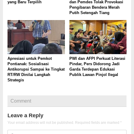
yang Baru Terpilih
dan Pemdes Tolak Provokasi
Pengibaran Bendera Merah
Putih Setengah Tiang
Apresiasi untuk Pemkot
PWI dan AFPI Perkuat Literasi
Pontianak: Sosialisasi
Pindar, Pers Didorong Jadi
Antikorupsi Sampai ke Tingkat
Garda Terdepan Edukasi
RT/RW Dinilai Langkah
Publik Lawan Pinjol Ilegal
Strategis
Comment
Leave a Reply
Your email address will not be published.
Required fields are marked
*