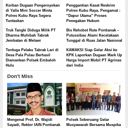
Korban Dugaan Pengeroyokan
Penggantian Kasat Reskrim
di Yalla Mini Soccer Minta
Polres Kubu Raya, Pengamat :
Polres Kubu Raya Segera
“Dapur Utama” Proses
Tuntaskan
Penegakan Hukum
Truk Tangki Diduga Milik PT
Bis Rehobot Rute Pontianak –
Dharma Muhibah Tabrak
Putussibau Alami Kecelakaan
Jembatan di Melawi
Tunggal di Ruas Jalan Nasional
Terduga Pelaku Tabrak Lari di
KAMAKSI Siap Gelar Aksi ke
Desa Pala Pulau Berhasil
KPK Laporkan Dugaan Mark Up
Diamankan Polsek Embaloh
Harga Import Mobil PT Agrinas
Hulu
dari India
Don't Miss
Mengenal Prof. Dr. Wajidi
Polsek Seberuang Gelar
Sayadi, Rektor IAIN Pontianak
Musyawarah Bersama Muspika