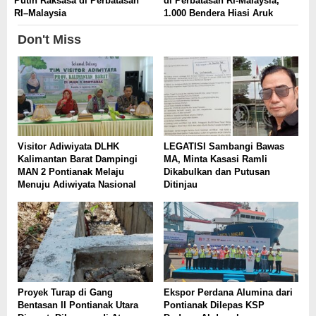
Putih Raksasa di Perbatasan
di Perbatasan RI-Malaysia,
RI–Malaysia
1.000 Bendera Hiasi Aruk
Don't Miss
Visitor Adiwiyata DLHK
LEGATISI Sambangi Bawas
Kalimantan Barat Dampingi
MA, Minta Kasasi Ramli
MAN 2 Pontianak Melaju
Dikabulkan dan Putusan
Menuju Adiwiyata Nasional
Ditinjau
Proyek Turap di Gang
Ekspor Perdana Alumina dari
Bentasan II Pontianak Utara
Pontianak Dilepas KSP