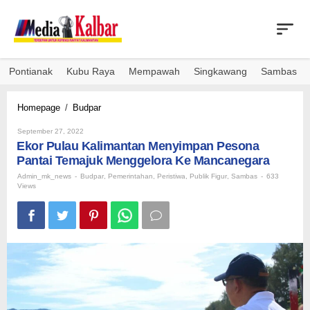
Skip
to
content
Pontianak
Kubu Raya
Mempawah
Singkawang
Sambas
Ekor
Homepage
/
Budpar
Pulau
By
Kalimantan
September 27, 2022
Admin_mk_news
Ekor Pulau Kalimantan Menyimpan Pesona
Menyimpan
Pesona
Pantai Temajuk Menggelora Ke Mancanegara
Pantai
Admin_mk_news
-
Budpar
,
Pemerintahan
,
Peristiwa
,
Publik Figur
,
Sambas
-
633
Temajuk
Views
Menggelora
Ke
Mancanegara