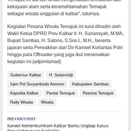
kekayaan alam serta keramahtamahan Temajuk
sebagai wisata unggulan di kalbar”, tuturnya.
Kegiatan Pesona Wisata Temajuk ini turut dihadiri oleh
Wakil Ketua DPRD Prov Kalbar Ir. H. Suriansyah, M.MA,
Bupati Sambas, H. Satono, S.Sos.I., M.H., beserta
jajaran serta Perwakilan dari Dir Kamsel Korlantas Polri
hingga para Offroader yang juga ikut meramaikan
kegiatan ini.(adpim/amad)
Gubernur Kalbar
H. Sutarmidji
Irjen Pol Suryanbodo Asmoro
Kabupaten Sambas
Kapolda Kalbar
Pantai Temajuk
Pesona Temajuk
Rally Wisata
Wisata
Post
PREVIOUS POST
Kanwil Kemenkumham Kalbar Bantu Ungkap Kasus
navigation
Penyalahgunaan Narkotika