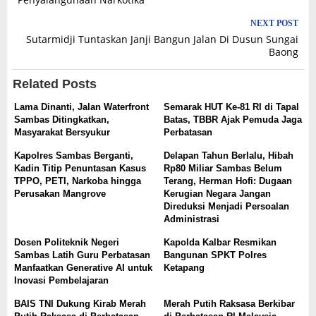
NEXT POST
Sutarmidji Tuntaskan Janji Bangun Jalan Di Dusun Sungai
Baong
Related Posts
Lama Dinanti, Jalan Waterfront
Semarak HUT Ke-81 RI di Tapal
Sambas Ditingkatkan,
Batas, TBBR Ajak Pemuda Jaga
Masyarakat Bersyukur
Perbatasan
Kapolres Sambas Berganti,
Delapan Tahun Berlalu, Hibah
Kadin Titip Penuntasan Kasus
Rp80 Miliar Sambas Belum
TPPO, PETI, Narkoba hingga
Terang, Herman Hofi: Dugaan
Perusakan Mangrove
Kerugian Negara Jangan
Direduksi Menjadi Persoalan
Administrasi
Dosen Politeknik Negeri
Kapolda Kalbar Resmikan
Sambas Latih Guru Perbatasan
Bangunan SPKT Polres
Manfaatkan Generative AI untuk
Ketapang
Inovasi Pembelajaran
BAIS TNI Dukung Kirab Merah
Merah Putih Raksasa Berkibar