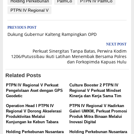
Holding Perkebunan
PalmCo
PTPN IV PalmCo
PTPN IV Regional V
Post
PREVIOUS POST
Dukung Gubernur Kalteng Rampingkan OPD
navigation
NEXT POST
Perkuat Sinergitas Tanpa Batas, Perwira Kodim
1206/Putussibau Ikuti Latihan Menembak Bersama Polres
dan Forkopimda Kapuas Hulu
Related Posts
PTPN IV Regional V Perkuat
Culture Booster 2 PTPN IV
Pengelolaan Aset dengan GPS
Regional V Perkuat Mindset
Geodetic
Kinerja dan Kerja Sama Tim
Operation Head I PTPN IV
PTPN IV Regional V Hadirkan
Regional V Dorong Akselerasi
Galeri UMKM, Perkuat Promosi
Produktivitas Melalui
Produk Mitra Binaan Melalui
Kunjungan ke Kebun Tabara
Inovasi Digital
Holding Perkebunan Nusantara
Holding Perkebunan Nusantara