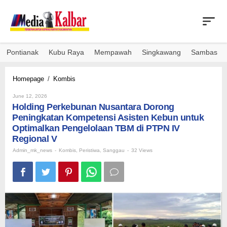
Skip
to
content
Pontianak
Kubu Raya
Mempawah
Singkawang
Sambas
Holding
Homepage
/
Kombis
Perkebunan
By
Nusantara
June 12, 2026
Admin_mk_news
Holding Perkebunan Nusantara Dorong
Dorong
Peningkatan
Peningkatan Kompetensi Asisten Kebun untuk
Kompetensi
Optimalkan Pengelolaan TBM di PTPN IV
Asisten
Regional V
Kebun
Admin_mk_news
-
Kombis
untuk
,
Peristiwa
,
Sanggau
-
32 Views
Optimalkan
Pengelolaan
TBM
di
PTPN
IV
Regional
V