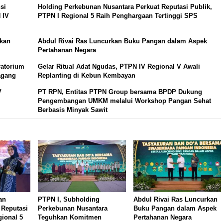
si
Holding Perkebunan Nusantara Perkuat Reputasi Publik,
 IV
PTPN I Regional 5 Raih Penghargaan Tertinggi SPS
hkan
Abdul Rivai Ras Luncurkan Buku Pangan dalam Aspek
Pertahanan Negara
ratorium
Gelar Ritual Adat Ngudas, PTPN IV Regional V Awali
agang
Replanting di Kebun Kembayan
V
PT RPN, Entitas PTPN Group bersama BPDP Dukung
Pengembangan UMKM melalui Workshop Pangan Sehat
Berbasis Minyak Sawit
an
PTPN I, Subholding
Abdul Rivai Ras Luncurkan
 Reputasi
Perkebunan Nusantara
Buku Pangan dalam Aspek
gional 5
Teguhkan Komitmen
Pertahanan Negara