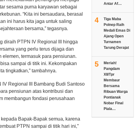
Antar Af…
ar sesama purna karyawan sebagai
rkebunan. “Kita ini bersaudara, berasal
4
Tiga Maba
ini harus kita jaga untuk saling
Polnep Raih
jahteraan bersama,” tegasnya.
Medali Emas Di
Ajang Open
 diraih PTPN IV Regional III hingga
Turnamen
Tarung Derajat
rsama yang perlu terus dijaga dan
ruh elemen, termasuk para pensiunan.
5
bisa sampai di titik ini. Kekompakan
Meriah!
Pangdam
ita tingkatkan,” tambahnya.
XII/Tpr
Membaur
 IV Regional III Bambang Budi Santoso
Bersama
ra pensiunan atas kontribusi dan
Ribuan Warga
Pontianak
alam membangun fondasi perusahaan
Nobar Final
Piala…
h kepada Bapak-Bapak semua, karena
uat PTPN sampai di titik hari ini,”