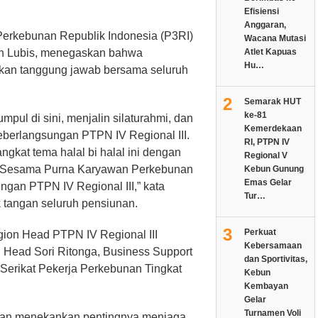
Efisiensi
Anggaran,
erkebunan Republik Indonesia (P3RI)
Wacana Mutasi
gan Lubis, menegaskan bahwa
Atlet Kapuas
Hu…
kan tanggung jawab bersama seluruh
2
Semarak HUT
ke-81
mpul di sini, menjalin silaturahmi, dan
Kemerdekaan
erlangsungan PTPN IV Regional III.
RI, PTPN IV
angkat tema halal bi halal ini dengan
Regional V
hmi Sesama Purna Karyawan Perkebunan
Kebun Gunung
Emas Gelar
gan PTPN IV Regional III,” kata
Tur…
 tangan seluruh pensiunan.
3
Perkuat
egion Head PTPN IV Regional III
Kebersamaan
 Head Sori Ritonga, Business Support
dan Sportivitas,
Serikat Pekerja Perkebunan Tingkat
Kebun
Kembayan
Gelar
Turnamen Voli
ngan menekankan pentingnya menjaga