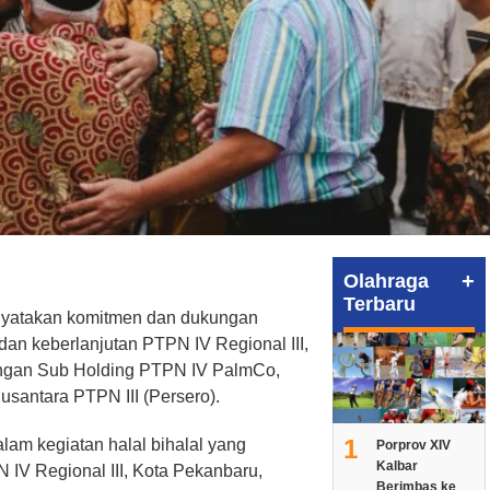
+
Olahraga
Terbaru
yatakan komitmen dan dukungan
an keberlanjutan PTPN IV Regional III,
ungan Sub Holding PTPN IV PalmCo,
santara PTPN III (Persero).
1
lam kegiatan halal bihalal yang
Porprov XIV
Kalbar
 IV Regional III, Kota Pekanbaru,
Berimbas ke