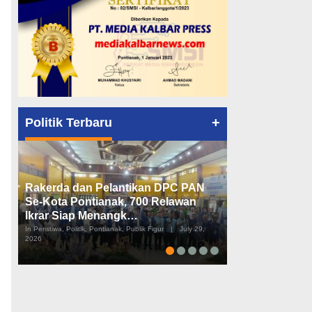
+
Politik Terbaru
Rakerda dan Pelantikan DPC PAN
Peta Politik K
Se-Kota Pontianak, 700 Relawan
Tiga Dapil da
Ikrar Siap Menangk…
Diusulkan
In Peristiwa, Politik, Pontianak, Publik Figur
|
July 29,
In Pemerintahan, Perist
2026
2026