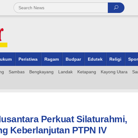
ukum
Peristiwa
Ragam
Budpar
Edutek
Religi
Spor
ng
Sambas
Bengkayang
Landak
Ketapang
Kayong Utara
Sa
usantara Perkuat Silaturahmi,
g Keberlanjutan PTPN IV