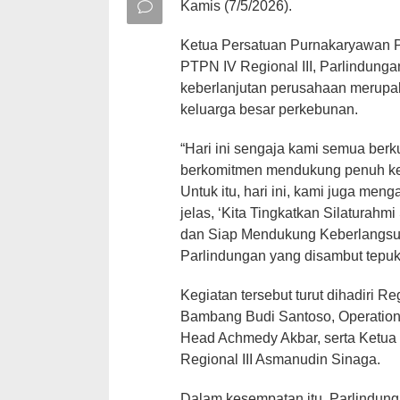
Kamis (7/5/2026).
Ketua Persatuan Purnakaryawan P
PTPN IV Regional III, Parlindun
keberlanjutan perusahaan merupa
keluarga besar perkebunan.
“Hari ini sengaja kami semua berku
berkomitmen mendukung penuh keb
Untuk itu, hari ini, kami juga meng
jelas, ‘Kita Tingkatkan Silatura
dan Siap Mendukung Keberlangsun
Parlindungan yang disambut tepuk
Kegiatan tersebut turut dihadiri R
Bambang Budi Santoso, Operation
Head Achmedy Akbar, serta Ketua 
Regional III Asmanudin Sinaga.
Dalam kesempatan itu, Parlindu