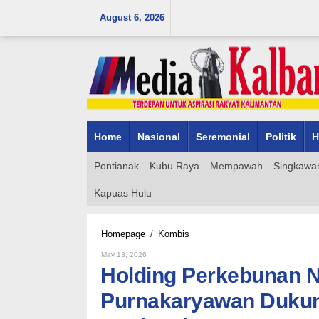
Skip
August 6, 2026
to
content
Home
Nasional
Seremonial
Politik
H
Pontianak
Kubu Raya
Mempawah
Singkawa
Kapuas Hulu
Holding
Homepage
/
Kombis
Perkebunan
By
May 13, 2026
Nusantara
Admin_mk_news
Holding Perkebunan N
Perkuat
Silaturahmi,
Purnakaryawan Dukun
Purnakaryawan
Dukung