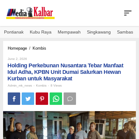
Skip
to
content
Pontianak
Kubu Raya
Mempawah
Singkawang
Sambas
Holding
Homepage
/
Kombis
Perkebunan
By
Nusantara
June 2, 2026
Admin_mk_news
Holding Perkebunan Nusantara Tebar Manfaat
Tebar
Manfaat
Idul Adha, KPBN Unit Dumai Salurkan Hewan
Idul
Kurban untuk Masyarakat
Adha,
Admin_mk_news
-
Kombis
-
8 Views
KPBN
Unit
Dumai
Salurkan
Hewan
Kurban
untuk
Masyarakat