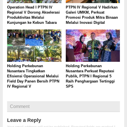
Operation Head I PTPN IV
PTPN IV Regional V Hadirkan
Regional V Dorong Akselerasi
Galeri UMKM, Perkuat
Produktivitas Melalui
Promosi Produk Mitra Binaan
Kunjungan ke Kebun Tabara
Melalui Inovasi Digital
Holding Perkebunan
Holding Perkebunan
Nusantara Tingkatkan
Nusantara Perkuat Reputasi
Efisiensi Operasional Melalui
Publik, PTPN I Regional 5
Field Day Panen Bersih PTPN
Raih Penghargaan Tertinggi
IV Regional V
SPS
Comment
Leave a Reply
Your email address will not be published.
Required fields are marked
*