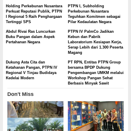
Holding Perkebunan Nusantara
PTPN I, Subholding
Perkuat Reputasi Publik, PTPN
Perkebunan Nusantara
I Regional 5 Raih Penghargaan
Teguhkan Komitmen sebagai
Tertinggi SPS
Pilar Kedaulatan Negara
Abdul Rivai Ras Luncurkan
PTPN IV PalmCo Jadikan
Buku Pangan dalam Aspek
Kebun dan Pabrik
Pertahanan Negara
Laboratorium Kesiapan Kerja,
Serap Lebih dari 1.300 Peserta
Magang
Dukung Asta Cita dan
PT RPN, Entitas PTPN Group
Ketahanan Pangan, PTPN IV
bersama BPDP Dukung
Regional V Tinjau Budidaya
Pengembangan UMKM melalui
Kedelai Modern
Workshop Pangan Sehat
Berbasis Minyak Sawit
Don't Miss