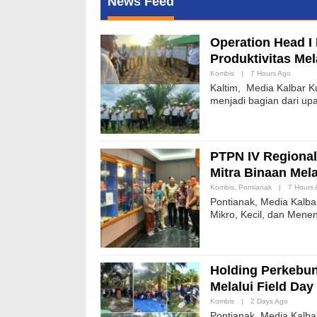
News Feed
Operation Head I
Produktivitas Me
Kombis
|
7 Hours Ago
Kaltim, Media Kalbar K
menjadi bagian dari up
PTPN IV Regional
Mitra Binaan Melal
Kombis
,
Pontianak
|
7 Hours
Pontianak, Media Kal
Mikro, Kecil, dan Men
Holding Perkebun
Melalui Field Da
Kombis
|
2 Days Ago
Pontianak, Media Kalba