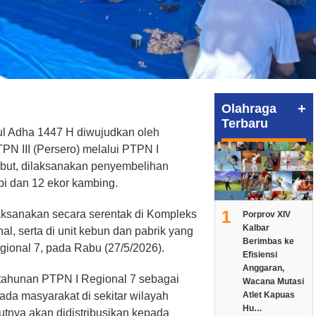
+
Olahraga
Terbaru
ul Adha 1447 H diwujudkan oleh
N III (Persero) melalui PTPN I
but, dilaksanakan penyembelihan
i dan 12 ekor kambing.
1
ksanakan secara serentak di Kompleks
Porprov XIV
Kalbar
l, serta di unit kebun dan pabrik yang
Berimbas ke
gional 7, pada Rabu (27/5/2026).
Efisiensi
Anggaran,
n tahunan PTPN I Regional 7 sebagai
Wacana Mutasi
da masyarakat di sekitar wilayah
Atlet Kapuas
Hu…
utnya akan didistribusikan kepada