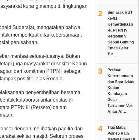
masyarakat kurang mampu di lingkungan
2
Semarak HUT
ke-81
Kemerdekaan
onald Suderajat, mengatakan bahwa
RI, PTPN IV
ntuk memperkuat nilai kebersamaan,
Regional V
osial perusahaan.
Kebun Gunung
Emas Gelar
Tur…
nebar manfaat seluas-luasnya. Bukan
etapi juga masyarakat di sekitar Kebun
3
Perkuat
i bagian dari komitmen PTPN I sebagai
Kebersamaan
mpak positif,” jelas Ronald.
dan Sportivitas,
Kebun
elaksanaan penyembelihan bersama
Kembayan
entuk kolaborasi antar entitas di
Gelar
Turnamen Voli
ara PTPN III (Persero) dalam
Antar Af…
amaan.
4
Tiga Maba
ancar dengan melibatkan panitia dari
Polnep Raih
arakat sekitar masjid. Seluruh proses
Medali Emas Di