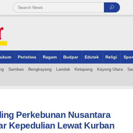
ukum
Peristiwa
Ragam
Budpar
Edutek
Religi
Spor
ng
Sambas
Bengkayang
Landak
Ketapang
Kayong Utara
Sa
lding Perkebunan Nusantara
bar Kepedulian Lewat Kurban