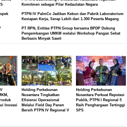
PS
Komitmen sebagai Pilar Kedaulatan Negara
Aspek
PTPN IV PalmCo Jadikan Kebun dan Pabrik Laboratorium
Kesiapan Kerja, Serap Lebih dari 1.300 Peserta Magang
V
PT RPN, Entitas PTPN Group bersama BPDP Dukung
Pengembangan UMKM melalui Workshop Pangan Sehat
Berbasis Minyak Sawit
 V
Holding Perkebunan
Holding Perkebunan
UMKM,
Nusantara Tingkatkan
Nusantara Perkuat Reputasi
Produk
Efisiensi Operasional
Publik, PTPN I Regional 5
ui Inovasi
Melalui Field Day Panen
Raih Penghargaan Tertinggi
Bersih PTPN IV Regional V
SPS