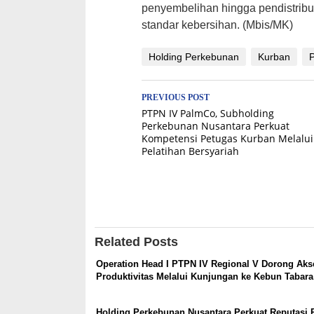
penyembelihan hingga pendistribus
standar kebersihan. (Mbis/MK)
Holding Perkebunan
Kurban
Post
PREVIOUS POST
PTPN IV PalmCo, Subholding
navigation
Perkebunan Nusantara Perkuat
Kompetensi Petugas Kurban Melalui
Pelatihan Bersyariah
Related Posts
Operation Head I PTPN IV Regional V Dorong Akse
Produktivitas Melalui Kunjungan ke Kebun Tabara
Holding Perkebunan Nusantara Perkuat Reputasi P