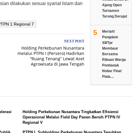
ian dilakukan sesuai syariat Islam dan
Ajang Open
Turnamen
Tarung Derajat
PTPN 1 Regional 7
5
Meriah!
Pangdam
NEXT POST
XII/Tpr
Holding Perkebunan Nusantara
Membaur
melalui PTPN I (Persero) Hadirkan
Bersama
“Ruang Tenang” Lewat Aset
Ribuan Warga
Agrowisata di Jawa Tengah
Pontianak
Nobar Final
Piala…
lerasi
Holding Perkebunan Nusantara Tingkatkan Efisiensi
Operasional Melalui Field Day Panen Bersih PTPN IV
Regional V
ublik,
PTPN I, Subholding Perkebunan Nusantara Teguhkan