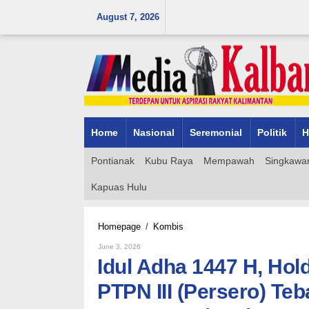
Skip
August 7, 2026
to
content
Home
Nasional
Seremonial
Politik
H
Pontianak
Kubu Raya
Mempawah
Singkawa
Kapuas Hulu
Idul
Homepage
/
Kombis
Adha
By
June 3, 2026
1447
Admin_mk_news
Idul Adha 1447 H, Ho
H,
Holding
PTPN III (Persero) Te
Perkebunan
Nusantara