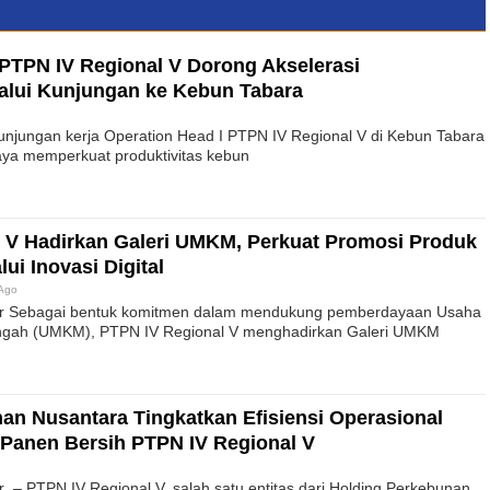
 PTPN IV Regional V Dorong Akselerasi
lalui Kunjungan ke Kebun Tabara
unjungan kerja Operation Head I PTPN IV Regional V di Kebun Tabara
aya memperkuat produktivitas kebun
 V Hadirkan Galeri UMKM, Perkuat Promosi Produk
ui Inovasi Digital
 Ago
bar Sebagai bentuk komitmen dalam mendukung pemberdayaan Usaha
engah (UMKM), PTPN IV Regional V menghadirkan Galeri UMKM
an Nusantara Tingkatkan Efisiensi Operasional
y Panen Bersih PTPN IV Regional V
r – PTPN IV Regional V, salah satu entitas dari Holding Perkebunan