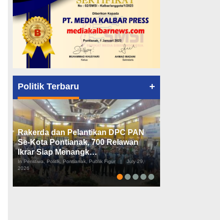
+
Politik Terbaru
Rakerda dan Pelantikan DPC PAN
Peta Politik K
Se-Kota Pontianak, 700 Relawan
Tiga Dapil da
Ikrar Siap Menangk…
Diusulkan
In Peristiwa, Politik, Pontianak, Publik Figur
|
July 29,
In Pemerintahan, Perist
2026
2026