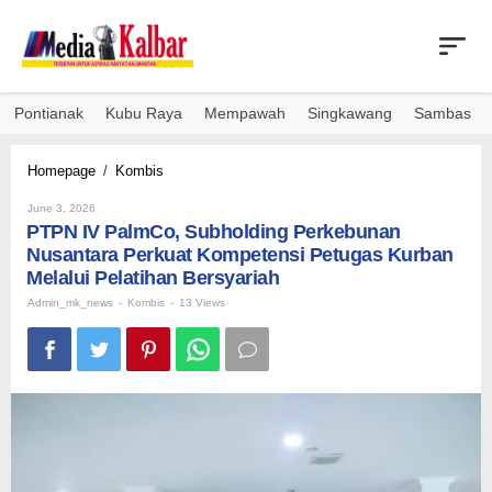
Skip
to
content
Pontianak
Kubu Raya
Mempawah
Singkawang
Sambas
PTPN
Homepage
/
Kombis
IV
By
PalmCo,
June 3, 2026
Admin_mk_news
PTPN IV PalmCo, Subholding Perkebunan
Subholding
Perkebunan
Nusantara Perkuat Kompetensi Petugas Kurban
Nusantara
Melalui Pelatihan Bersyariah
Perkuat
Admin_mk_news
-
Kombis
-
13 Views
Kompetensi
Petugas
Kurban
Melalui
Pelatihan
Bersyariah