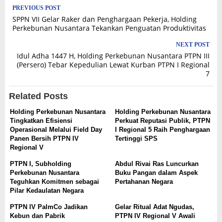
Post
PREVIOUS POST
SPPN VII Gelar Raker dan Penghargaan Pekerja, Holding
navigation
Perkebunan Nusantara Tekankan Penguatan Produktivitas
NEXT POST
Idul Adha 1447 H, Holding Perkebunan Nusantara PTPN III
(Persero) Tebar Kepedulian Lewat Kurban PTPN I Regional
7
Related Posts
Holding Perkebunan Nusantara
Holding Perkebunan Nusantara
Tingkatkan Efisiensi
Perkuat Reputasi Publik, PTPN
Operasional Melalui Field Day
I Regional 5 Raih Penghargaan
Panen Bersih PTPN IV
Tertinggi SPS
Regional V
PTPN I, Subholding
Abdul Rivai Ras Luncurkan
Perkebunan Nusantara
Buku Pangan dalam Aspek
Teguhkan Komitmen sebagai
Pertahanan Negara
Pilar Kedaulatan Negara
PTPN IV PalmCo Jadikan
Gelar Ritual Adat Ngudas,
Kebun dan Pabrik
PTPN IV Regional V Awali