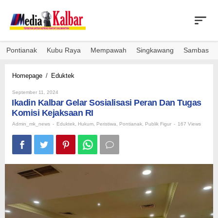
Skip
to
content
Pontianak
Kubu Raya
Mempawah
Singkawang
Sambas
Ikadin
Homepage
/
Eduktek
Kalbar
By
Gelar
September 11, 2024
Admin_mk_news
Ikadin Kalbar Gelar Sosialisasi Peran Dan Tugas
Sosialisasi
Peran
Komisi Kejaksaan RI
Dan
Admin_mk_news
-
Eduktek
,
Hukum
,
Peristiwa
,
Pontianak
,
Publik Figur
-
167 Views
Tugas
Komisi
Kejaksaan
RI