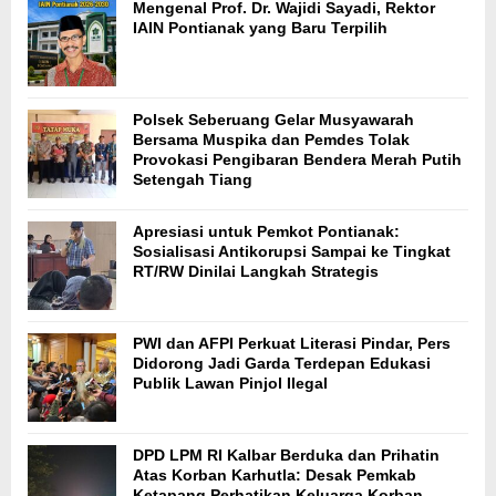
Mengenal Prof. Dr. Wajidi Sayadi, Rektor
IAIN Pontianak yang Baru Terpilih
Polsek Seberuang Gelar Musyawarah
Bersama Muspika dan Pemdes Tolak
Provokasi Pengibaran Bendera Merah Putih
Setengah Tiang
Apresiasi untuk Pemkot Pontianak:
Sosialisasi Antikorupsi Sampai ke Tingkat
RT/RW Dinilai Langkah Strategis
PWI dan AFPI Perkuat Literasi Pindar, Pers
Didorong Jadi Garda Terdepan Edukasi
Publik Lawan Pinjol Ilegal
DPD LPM RI Kalbar Berduka dan Prihatin
Atas Korban Karhutla: Desak Pemkab
Ketapang Perhatikan Keluarga Korban