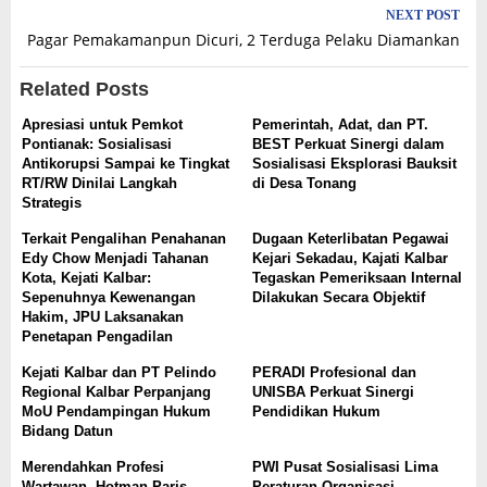
NEXT POST
Pagar Pemakamanpun Dicuri, 2 Terduga Pelaku Diamankan
Related Posts
Apresiasi untuk Pemkot
Pemerintah, Adat, dan PT.
Pontianak: Sosialisasi
BEST Perkuat Sinergi dalam
Antikorupsi Sampai ke Tingkat
Sosialisasi Eksplorasi Bauksit
RT/RW Dinilai Langkah
di Desa Tonang
Strategis
Terkait Pengalihan Penahanan
Dugaan Keterlibatan Pegawai
Edy Chow Menjadi Tahanan
Kejari Sekadau, Kajati Kalbar
Kota, Kejati Kalbar:
Tegaskan Pemeriksaan Internal
Sepenuhnya Kewenangan
Dilakukan Secara Objektif
Hakim, JPU Laksanakan
Penetapan Pengadilan
Kejati Kalbar dan PT Pelindo
PERADI Profesional dan
Regional Kalbar Perpanjang
UNISBA Perkuat Sinergi
MoU Pendampingan Hukum
Pendidikan Hukum
Bidang Datun
Merendahkan Profesi
PWI Pusat Sosialisasi Lima
Wartawan, Hotman Paris
Peraturan Organisasi