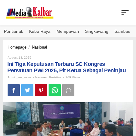
Skip
to
content
Pontianak
Kubu Raya
Mempawah
Singkawang
Sambas
Ini
Homepage
/
Nasional
Tiga
By
Keputusan
August 13, 2025
Admin_mk_news
Ini Tiga Keputusan Terbaru SC Kongres
Terbaru
SC
Persatuan PWI 2025, Plt Ketua Sebagai Peninjau
Kongres
Admin_mk_news
-
Nasional
,
Peristiwa
-
269 Views
Persatuan
PWI
2025,
Plt
Ketua
Sebagai
Peninjau