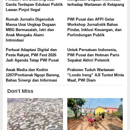
Garda Terdepan Edukasi Publik
terhadap Wartawan di Ketapang
Lawan Pinjol Ilegal
Rumah Jurnalis Digeruduk
PWI Pusat dan AFPI Gelar
Massa Usai Ungkap Dugaan
Workshop Jurnalistik Bahas
MBG Bermasalah, Istri dan
Pindar, Inklusi Keuangan, dan
Anak Mengaku Alami
Perlindungan Publik
Intimidasi
Perkuat Adaptasi Digital dan
Untuk Persatuan Indonesia,
Pesta Rakyat, PWI Fest 2026
PWI Pusat dan Hotman Paris
Jadi Agenda Tetap PWI Pusat
Sepakat Akhiri Polemik
Awak Media dan Kodim
Prabowo Tuduh Wartawan
1207/Pontianak Ngopi Bareng,
“Londo Ireng” AJI Tuntut Minta
Bahas Sinergi dan Informasi
Maaf, PWI Diam
Don't Miss