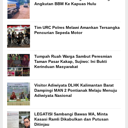
Angkutan BBM Ke Kapuas Hulu
Tim URC Polres Melawi Amankan Tersangka
Pencurian Sepeda Motor
Tumpah Ruah Warga Sambut Peresmian
Taman Pasar Kakap, Sujiwo: Ini Bukti
Kerinduan Masyarakat
Visitor Adiwiyata DLHK Kalimantan Barat
Dampingi MAN 2 Pontianak Melaju Menuju
Adiwiyata Nasional
LEGATISI Sambangi Bawas MA, Minta
Kasasi Ramli Dikabulkan dan Putusan
Ditinjau