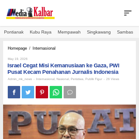
Skip
to
content
Pontianak
Kubu Raya
Mempawah
Singkawang
Sambas
Israel
Homepage
/
Internasional
Cegat
By
Misi
May 19, 2026
Admin_mk_news
Israel Cegat Misi Kemanusiaan ke Gaza, PWI
Kemanusiaan
ke
Pusat Kecam Penahanan Jurnalis Indonesia
Gaza,
Admin_mk_news
-
Internasional
,
Nasional
,
Peristiwa
,
Publik Figur
-
26 Views
PWI
Pusat
Kecam
Penahanan
Jurnalis
Indonesia