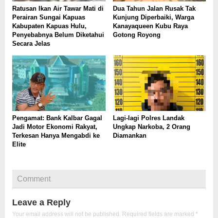
Ratusan Ikan Air Tawar Mati di
Dua Tahun Jalan Rusak Tak
Perairan Sungai Kapuas
Kunjung Diperbaiki, Warga
Kabupaten Kapuas Hulu,
Kanayaqueen Kubu Raya
Penyebabnya Belum Diketahui
Gotong Royong
Secara Jelas
Pengamat: Bank Kalbar Gagal
Lagi-lagi Polres Landak
Jadi Motor Ekonomi Rakyat,
Ungkap Narkoba, 2 Orang
Terkesan Hanya Mengabdi ke
Diamankan
Elite
Comment
Leave a Reply
Your email address will not be published.
Required fields are marked
*