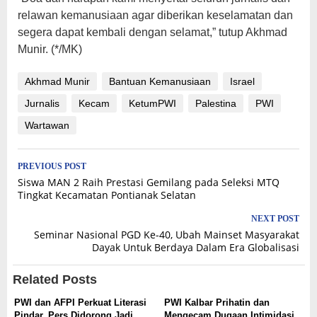
relawan kemanusiaan agar diberikan keselamatan dan
segera dapat kembali dengan selamat,” tutup Akhmad
Munir. (*/MK)
Akhmad Munir
Bantuan Kemanusiaan
Israel
Jurnalis
Kecam
KetumPWI
Palestina
PWI
Wartawan
Post
PREVIOUS POST
Siswa MAN 2 Raih Prestasi Gemilang pada Seleksi MTQ
navigation
Tingkat Kecamatan Pontianak Selatan
NEXT POST
Seminar Nasional PGD Ke-40, Ubah Mainset Masyarakat
Dayak Untuk Berdaya Dalam Era Globalisasi
Related Posts
PWI dan AFPI Perkuat Literasi
PWI Kalbar Prihatin dan
Pindar, Pers Didorong Jadi
Mengecam Dugaan Intimidasi