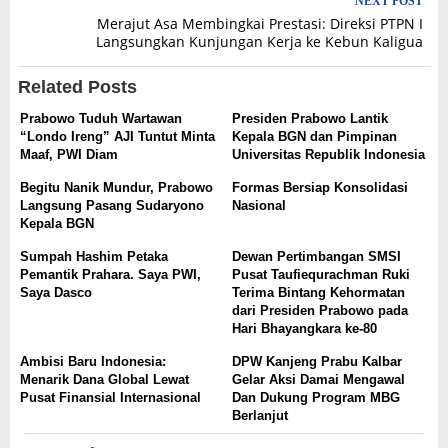
NEXT POST
Merajut Asa Membingkai Prestasi: Direksi PTPN I
Langsungkan Kunjungan Kerja ke Kebun Kaligua
Related Posts
Prabowo Tuduh Wartawan
Presiden Prabowo Lantik
“Londo Ireng” AJI Tuntut Minta
Kepala BGN dan Pimpinan
Maaf, PWI Diam
Universitas Republik Indonesia
Begitu Nanik Mundur, Prabowo
Formas Bersiap Konsolidasi
Langsung Pasang Sudaryono
Nasional
Kepala BGN
Sumpah Hashim Petaka
Dewan Pertimbangan SMSI
Pemantik Prahara. Saya PWI,
Pusat Taufiequrachman Ruki
Saya Dasco
Terima Bintang Kehormatan
dari Presiden Prabowo pada
Hari Bhayangkara ke-80
Ambisi Baru Indonesia:
DPW Kanjeng Prabu Kalbar
Menarik Dana Global Lewat
Gelar Aksi Damai Mengawal
Pusat Finansial Internasional
Dan Dukung Program MBG
Berlanjut