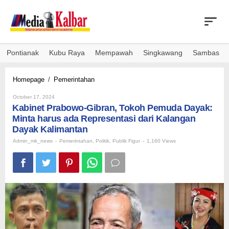
Skip
to
content
Pontianak
Kubu Raya
Mempawah
Singkawang
Sambas
Kabinet
Homepage
/
Pemerintahan
Prabowo-
By
Gibran,
October 17, 2024
Admin_mk_news
Kabinet Prabowo-Gibran, Tokoh Pemuda Dayak:
Tokoh
Pemuda
Minta harus ada Representasi dari Kalangan
Dayak:
Dayak Kalimantan
Minta
Admin_mk_news
-
Pemerintahan
,
Politik
,
Publik Figur
-
1,160 Views
harus
ada
Representasi
dari
Kalangan
Dayak
Kalimantan