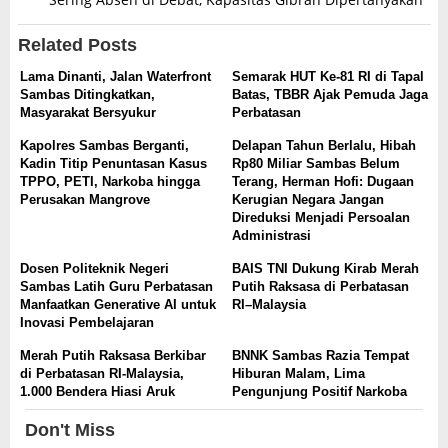
Related Posts
Lama Dinanti, Jalan Waterfront
Semarak HUT Ke-81 RI di Tapal
Sambas Ditingkatkan,
Batas, TBBR Ajak Pemuda Jaga
Masyarakat Bersyukur
Perbatasan
Kapolres Sambas Berganti,
Delapan Tahun Berlalu, Hibah
Kadin Titip Penuntasan Kasus
Rp80 Miliar Sambas Belum
TPPO, PETI, Narkoba hingga
Terang, Herman Hofi: Dugaan
Perusakan Mangrove
Kerugian Negara Jangan
Direduksi Menjadi Persoalan
Administrasi
Dosen Politeknik Negeri
BAIS TNI Dukung Kirab Merah
Sambas Latih Guru Perbatasan
Putih Raksasa di Perbatasan
Manfaatkan Generative AI untuk
RI–Malaysia
Inovasi Pembelajaran
Merah Putih Raksasa Berkibar
BNNK Sambas Razia Tempat
di Perbatasan RI-Malaysia,
Hiburan Malam, Lima
1.000 Bendera Hiasi Aruk
Pengunjung Positif Narkoba
Don't Miss