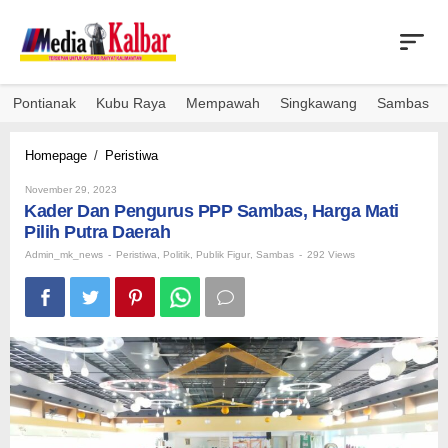
Skip
to
content
Pontianak
Kubu Raya
Mempawah
Singkawang
Sambas
Kader
Homepage
/
Peristiwa
Dan
By
Pengurus
November 29, 2023
Admin_mk_news
Kader Dan Pengurus PPP Sambas, Harga Mati
PPP
Sambas,
Pilih Putra Daerah
Harga
Admin_mk_news
-
Peristiwa
,
Politik
,
Publik Figur
,
Sambas
-
292 Views
Mati
Pilih
Putra
Daerah