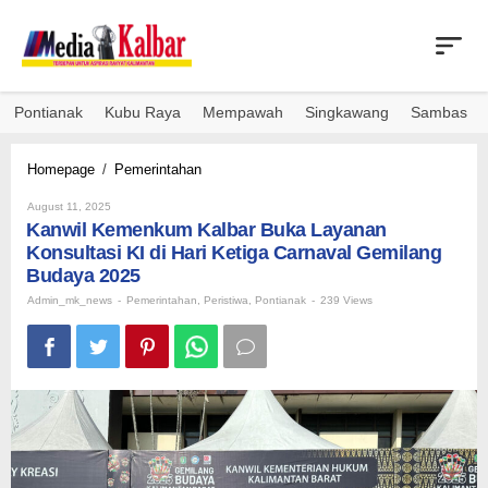
Skip
to
content
Pontianak
Kubu Raya
Mempawah
Singkawang
Sambas
Kanwil
Homepage
/
Pemerintahan
Kemenkum
By
Kalbar
August 11, 2025
Admin_mk_news
Kanwil Kemenkum Kalbar Buka Layanan
Buka
Layanan
Konsultasi KI di Hari Ketiga Carnaval Gemilang
Konsultasi
Budaya 2025
KI
Admin_mk_news
-
Pemerintahan
,
Peristiwa
,
Pontianak
-
239 Views
di
Hari
Ketiga
Carnaval
Gemilang
Budaya
2025