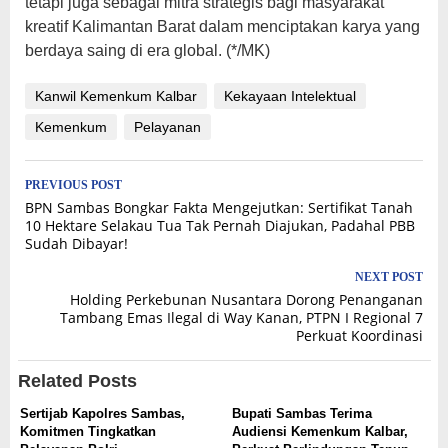
tetapi juga sebagai mitra strategis bagi masyarakat
kreatif Kalimantan Barat dalam menciptakan karya yang
berdaya saing di era global. (*/MK)
Kanwil Kemenkum Kalbar
Kekayaan Intelektual
Kemenkum
Pelayanan
Post
PREVIOUS POST
BPN Sambas Bongkar Fakta Mengejutkan: Sertifikat Tanah
navigation
10 Hektare Selakau Tua Tak Pernah Diajukan, Padahal PBB
Sudah Dibayar!
NEXT POST
Holding Perkebunan Nusantara Dorong Penanganan
Tambang Emas Ilegal di Way Kanan, PTPN I Regional 7
Perkuat Koordinasi
Related Posts
Sertijab Kapolres Sambas,
Bupati Sambas Terima
Komitmen Tingkatkan
Audiensi Kemenkum Kalbar,