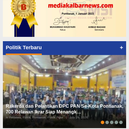
+
Politik Terbaru
Rakerda dan Pelantikan DPC PAN Se-Kota Pontianak,
700 Relawan Ikrar Siap Menangk…
In Peristiwa, Politik, Pontianak, Publik Figur
|
July 29, 2026