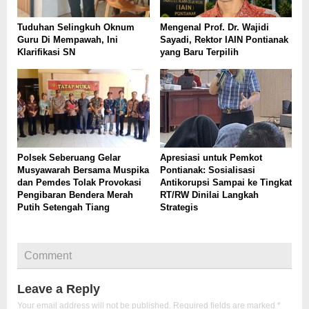
Tuduhan Selingkuh Oknum
Mengenal Prof. Dr. Wajidi
Guru Di Mempawah, Ini
Sayadi, Rektor IAIN Pontianak
Klarifikasi SN
yang Baru Terpilih
Polsek Seberuang Gelar
Apresiasi untuk Pemkot
Musyawarah Bersama Muspika
Pontianak: Sosialisasi
dan Pemdes Tolak Provokasi
Antikorupsi Sampai ke Tingkat
Pengibaran Bendera Merah
RT/RW Dinilai Langkah
Putih Setengah Tiang
Strategis
Comment
Leave a Reply
Your email address will not be published.
Required fields are marked
*