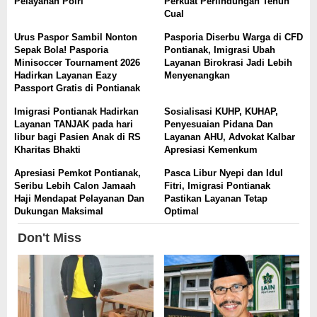
Pelayanan Polri
Perkuat Perlindungan Tenun
Cual
Urus Paspor Sambil Nonton
Pasporia Diserbu Warga di CFD
Sepak Bola! Pasporia
Pontianak, Imigrasi Ubah
Minisoccer Tournament 2026
Layanan Birokrasi Jadi Lebih
Hadirkan Layanan Eazy
Menyenangkan
Passport Gratis di Pontianak
Imigrasi Pontianak Hadirkan
Sosialisasi KUHP, KUHAP,
Layanan TANJAK pada hari
Penyesuaian Pidana Dan
libur bagi Pasien Anak di RS
Layanan AHU, Advokat Kalbar
Kharitas Bhakti
Apresiasi Kemenkum
Apresiasi Pemkot Pontianak,
Pasca Libur Nyepi dan Idul
Seribu Lebih Calon Jamaah
Fitri, Imigrasi Pontianak
Haji Mendapat Pelayanan Dan
Pastikan Layanan Tetap
Dukungan Maksimal
Optimal
Don't Miss