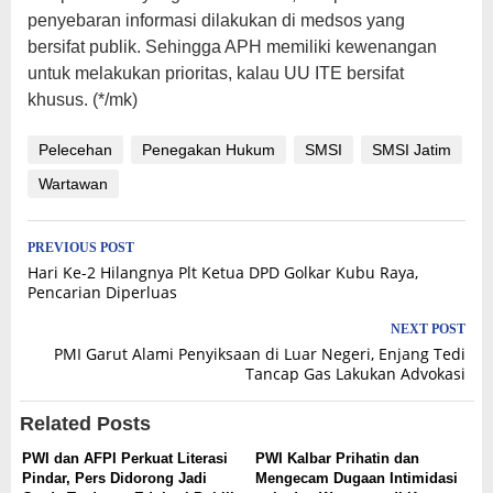
penyebaran informasi dilakukan di medsos yang
bersifat publik. Sehingga APH memiliki kewenangan
untuk melakukan prioritas, kalau UU ITE bersifat
khusus. (*/mk)
Pelecehan
Penegakan Hukum
SMSI
SMSI Jatim
Wartawan
Post
PREVIOUS POST
Hari Ke-2 Hilangnya Plt Ketua DPD Golkar Kubu Raya,
navigation
Pencarian Diperluas
NEXT POST
PMI Garut Alami Penyiksaan di Luar Negeri, Enjang Tedi
Tancap Gas Lakukan Advokasi
Related Posts
PWI dan AFPI Perkuat Literasi
PWI Kalbar Prihatin dan
Pindar, Pers Didorong Jadi
Mengecam Dugaan Intimidasi