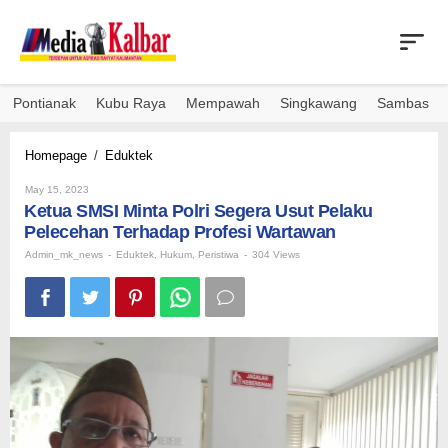
Skip
to
content
Pontianak
Kubu Raya
Mempawah
Singkawang
Sambas
Ketua
Homepage
/
Eduktek
SMSI
By
Minta
May 15, 2023
Admin_mk_news
Ketua SMSI Minta Polri Segera Usut Pelaku
Polri
Segera
Pelecehan Terhadap Profesi Wartawan
Usut
Admin_mk_news
-
Eduktek
,
Hukum
,
Peristiwa
-
304 Views
Pelaku
Pelecehan
Terhadap
Profesi
Wartawan