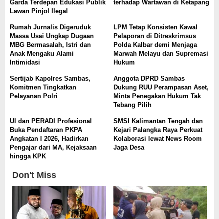
Garda Terdepan Edukasi Publik
terhadap Wartawan di Ketapang
Lawan Pinjol Ilegal
Rumah Jurnalis Digeruduk
LPM Tetap Konsisten Kawal
Massa Usai Ungkap Dugaan
Pelaporan di Ditreskrimsus
MBG Bermasalah, Istri dan
Polda Kalbar demi Menjaga
Anak Mengaku Alami
Marwah Melayu dan Supremasi
Intimidasi
Hukum
Sertijab Kapolres Sambas,
Anggota DPRD Sambas
Komitmen Tingkatkan
Dukung RUU Perampasan Aset,
Pelayanan Polri
Minta Penegakan Hukum Tak
Tebang Pilih
UI dan PERADI Profesional
SMSI Kalimantan Tengah dan
Buka Pendaftaran PKPA
Kejari Palangka Raya Perkuat
Angkatan I 2026, Hadirkan
Kolaborasi lewat News Room
Pengajar dari MA, Kejaksaan
Jaga Desa
hingga KPK
Don't Miss