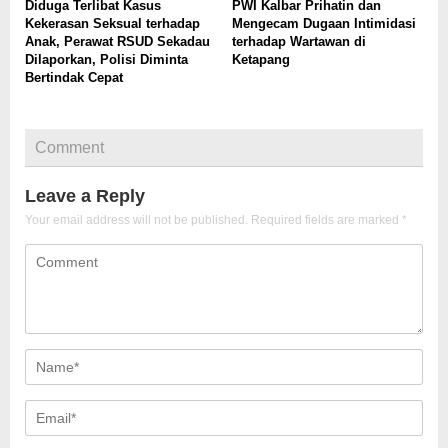
Diduga Terlibat Kasus
PWI Kalbar Prihatin dan
Kekerasan Seksual terhadap
Mengecam Dugaan Intimidasi
Anak, Perawat RSUD Sekadau
terhadap Wartawan di
Dilaporkan, Polisi Diminta
Ketapang
Bertindak Cepat
Comment
Leave a Reply
Your email address will not be published.
Required fields are marked
*