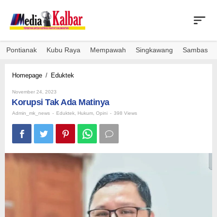
Skip
to
content
Pontianak
Kubu Raya
Mempawah
Singkawang
Sambas
Korupsi
Homepage
/
Eduktek
Tak
By
Ada
November 24, 2023
Admin_mk_news
Korupsi Tak Ada Matinya
Matinya
Admin_mk_news
-
Eduktek
,
Hukum
,
Opini
-
398 Views