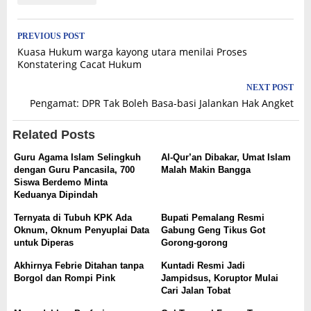
Post
PREVIOUS POST
Kuasa Hukum warga kayong utara menilai Proses
navigation
Konstatering Cacat Hukum
NEXT POST
Pengamat: DPR Tak Boleh Basa-basi Jalankan Hak Angket
Related Posts
Guru Agama Islam Selingkuh
Al-Qur’an Dibakar, Umat Islam
dengan Guru Pancasila, 700
Malah Makin Bangga
Siswa Berdemo Minta
Keduanya Dipindah
Ternyata di Tubuh KPK Ada
Bupati Pemalang Resmi
Oknum, Oknum Penyuplai Data
Gabung Geng Tikus Got
untuk Diperas
Gorong-gorong
Akhirnya Febrie Ditahan tanpa
Kuntadi Resmi Jadi
Borgol dan Rompi Pink
Jampidsus, Koruptor Mulai
Cari Jalan Tobat