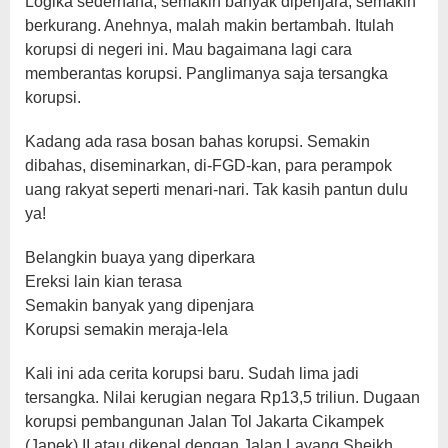
Logika sederhana, semakin banyak dipenjara, semakin
berkurang. Anehnya, malah makin bertambah. Itulah
korupsi di negeri ini. Mau bagaimana lagi cara
memberantas korupsi. Panglimanya saja tersangka
korupsi.
Kadang ada rasa bosan bahas korupsi. Semakin
dibahas, diseminarkan, di-FGD-kan, para perampok
uang rakyat seperti menari-nari. Tak kasih pantun dulu
ya!
Belangkin buaya yang diperkara
Ereksi lain kian terasa
Semakin banyak yang dipenjara
Korupsi semakin meraja-lela
Kali ini ada cerita korupsi baru. Sudah lima jadi
tersangka. Nilai kerugian negara Rp13,5 triliun. Dugaan
korupsi pembangunan Jalan Tol Jakarta Cikampek
(Japek) II atau dikenal dengan Jalan Layang Sheikh