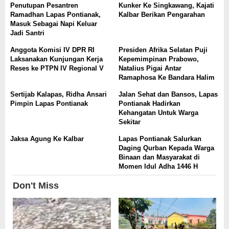
Penutupan Pesantren
Kunker Ke Singkawang, Kajati
Ramadhan Lapas Pontianak,
Kalbar Berikan Pengarahan
Masuk Sebagai Napi Keluar
Jadi Santri
Anggota Komisi IV DPR RI
Presiden Afrika Selatan Puji
Laksanakan Kunjungan Kerja
Kepemimpinan Prabowo,
Reses ke PTPN IV Regional V
Natalius Pigai Antar
Ramaphosa Ke Bandara Halim
Sertijab Kalapas, Ridha Ansari
Jalan Sehat dan Bansos, Lapas
Pimpin Lapas Pontianak
Pontianak Hadirkan
Kehangatan Untuk Warga
Sekitar
Jaksa Agung Ke Kalbar
Lapas Pontianak Salurkan
Daging Qurban Kepada Warga
Binaan dan Masyarakat di
Momen Idul Adha 1446 H
Don't Miss