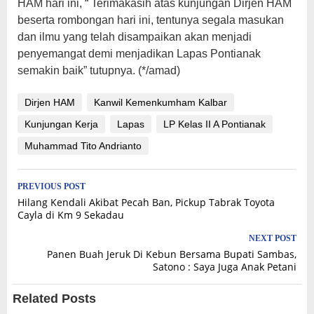
HAM hari ini, “ Terimakasih atas kunjungan Dirjen HAM
beserta rombongan hari ini, tentunya segala masukan
dan ilmu yang telah disampaikan akan menjadi
penyemangat demi menjadikan Lapas Pontianak
semakin baik” tutupnya. (*/amad)
Dirjen HAM
Kanwil Kemenkumham Kalbar
Kunjungan Kerja
Lapas
LP Kelas II A Pontianak
Muhammad Tito Andrianto
Post
PREVIOUS POST
Hilang Kendali Akibat Pecah Ban, Pickup Tabrak Toyota
navigation
Cayla di Km 9 Sekadau
NEXT POST
Panen Buah Jeruk Di Kebun Bersama Bupati Sambas,
Satono : Saya Juga Anak Petani
Related Posts