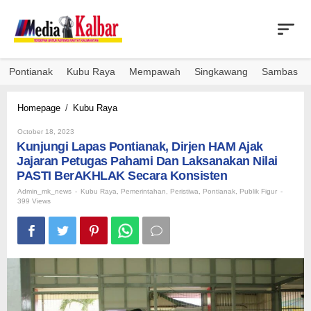
Skip
to
content
Pontianak
Kubu Raya
Mempawah
Singkawang
Sambas
Kunjungi
Homepage
/
Kubu Raya
Lapas
By
Pontianak,
October 18, 2023
Admin_mk_news
Kunjungi Lapas Pontianak, Dirjen HAM Ajak
Dirjen
HAM
Jajaran Petugas Pahami Dan Laksanakan Nilai
Ajak
PASTI BerAKHLAK Secara Konsisten
Jajaran
Admin_mk_news
-
Kubu Raya
,
Pemerintahan
,
Peristiwa
,
Pontianak
,
Publik Figur
-
Petugas
399 Views
Pahami
Dan
Laksanakan
Nilai
PASTI
BerAKHLAK
Secara
Konsisten