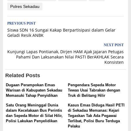
Polres Sekadau
Post
PREVIOUS POST
Siswa SDN 16 Sungai Kakap Berpartisipasi dalam Gelar
navigation
Geladi Resik ANBK
NEXT POST
Kunjungi Lapas Pontianak, Dirjen HAM Ajak Jajaran Petugas
Pahami Dan Laksanakan Nilai PASTI BerAKHLAK Secara
Konsisten
Related Posts
Dugaan Perampokan Emas
Pengendara Sepeda Motor
Warisan di Kabupaten Sekadau
Tewas Usai Tabrakan dengan
Memasuki Tahap Penyidikan
Truk di Belitang Hilir
Satu Orang Meninggal Dunia
Kasus Emas Diduga Hasil PETI
dalam Kecelakaan Bus Perintis
di Sekadau Memanas: Kejari
dan Sepeda Motor di Silat Hilir,
Tegaskan Tak Ada Pegawai
Polisi Lakukan Penyelidikan
Terlibat, Polisi Buru Terduga
Pelaku