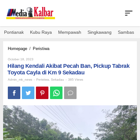
Skip
to
content
Pontianak
Kubu Raya
Mempawah
Singkawang
Sambas
Hilang
Homepage
/
Peristiwa
Kendali
By
Akibat
October 18, 2023
Admin_mk_news
Hilang Kendali Akibat Pecah Ban, Pickup Tabrak
Pecah
Ban,
Toyota Cayla di Km 9 Sekadau
Pickup
Admin_mk_news
-
Peristiwa
,
Sekadau
-
385 Views
Tabrak
Toyota
Cayla
di
Km
9
Sekadau