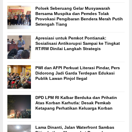
Polsek Seberuang Gelar Musyawarah
Bersama Muspika dan Pemdes Tolak
Provokasi Pengibaran Bendera Merah Putih
Setengah Tiang
Apresiasi untuk Pemkot Pontianak:
Sosialisasi Antikorupsi Sampai ke Tingkat
RT/RW Dinilai Langkah Strategis
PWI dan AFPI Perkuat Literasi Pindar, Pers
Didorong Jadi Garda Terdepan Edukasi
Publik Lawan Pinjol Ilegal
DPD LPM RI Kalbar Berduka dan Prihatin
Atas Korban Karhutla: Desak Pemkab
Ketapang Perhatikan Keluarga Korban
Lama Dinanti, Jalan Waterfront Sambas