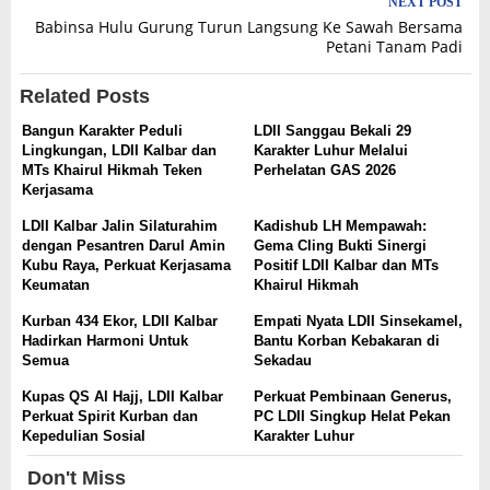
NEXT POST
Babinsa Hulu Gurung Turun Langsung Ke Sawah Bersama
Petani Tanam Padi
Related Posts
Bangun Karakter Peduli
LDII Sanggau Bekali 29
Lingkungan, LDII Kalbar dan
Karakter Luhur Melalui
MTs Khairul Hikmah Teken
Perhelatan GAS 2026
Kerjasama
LDII Kalbar Jalin Silaturahim
Kadishub LH Mempawah:
dengan Pesantren Darul Amin
Gema Cling Bukti Sinergi
Kubu Raya, Perkuat Kerjasama
Positif LDII Kalbar dan MTs
Keumatan
Khairul Hikmah
Kurban 434 Ekor, LDII Kalbar
Empati Nyata LDII Sinsekamel,
Hadirkan Harmoni Untuk
Bantu Korban Kebakaran di
Semua
Sekadau
Kupas QS Al Hajj, LDII Kalbar
Perkuat Pembinaan Generus,
Perkuat Spirit Kurban dan
PC LDII Singkup Helat Pekan
Kepedulian Sosial
Karakter Luhur
Don't Miss