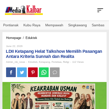
Skip
to
content
Pontianak
Kubu Raya
Mempawah
Singkawang
Sambas
LDII
Homepage
/
Eduktek
Ketapang
By
Helat
June 22, 2026
Admin_mk_news
LDII Ketapang Helat Talkshow Memilih Pasangan
Talkshow
Memilih
Antara Kriteria Sunnah dan Realita
Pasangan
Admin_mk_news
-
Eduktek
,
Ketapang
,
Peristiwa
,
Religi
-
112 Views
Antara
Kriteria
Sunnah
dan
Realita