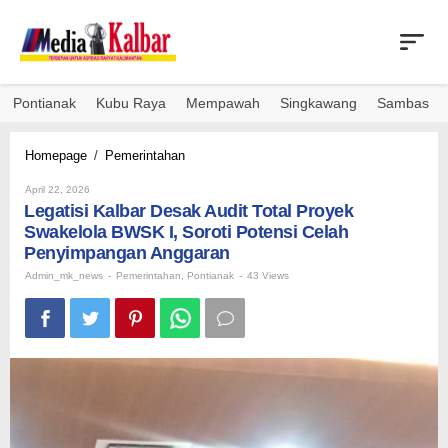
Skip
to
content
Pontianak
Kubu Raya
Mempawah
Singkawang
Sambas
Legatisi
Homepage
/
Pemerintahan
Kalbar
By
Desak
April 22, 2026
Admin_mk_news
Legatisi Kalbar Desak Audit Total Proyek
Audit
Total
Swakelola BWSK I, Soroti Potensi Celah
Proyek
Penyimpangan Anggaran
Swakelola
Admin_mk_news
-
Pemerintahan
,
Pontianak
-
43 Views
BWSK
I,
Soroti
Potensi
Celah
Penyimpangan
Anggaran