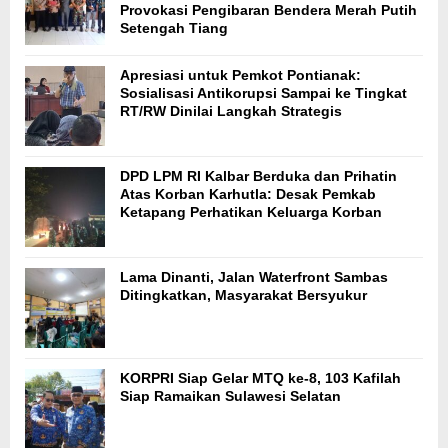
Provokasi Pengibaran Bendera Merah Putih
Setengah Tiang
Apresiasi untuk Pemkot Pontianak:
Sosialisasi Antikorupsi Sampai ke Tingkat
RT/RW Dinilai Langkah Strategis
DPD LPM RI Kalbar Berduka dan Prihatin
Atas Korban Karhutla: Desak Pemkab
Ketapang Perhatikan Keluarga Korban
Lama Dinanti, Jalan Waterfront Sambas
Ditingkatkan, Masyarakat Bersyukur
KORPRI Siap Gelar MTQ ke-8, 103 Kafilah
Siap Ramaikan Sulawesi Selatan