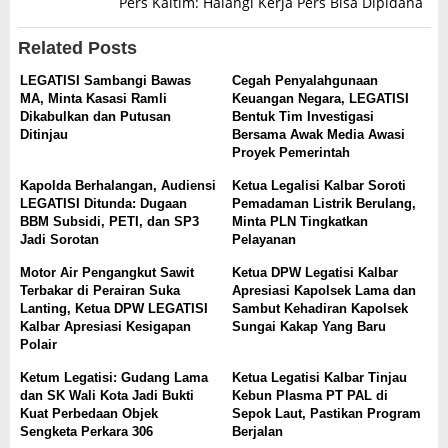
Pers Kaltim: Halangi Kerja Pers Bisa Dipidana
Related Posts
LEGATISI Sambangi Bawas
Cegah Penyalahgunaan
MA, Minta Kasasi Ramli
Keuangan Negara, LEGATISI
Dikabulkan dan Putusan
Bentuk Tim Investigasi
Ditinjau
Bersama Awak Media Awasi
Proyek Pemerintah
Kapolda Berhalangan, Audiensi
Ketua Legalisi Kalbar Soroti
LEGATISI Ditunda: Dugaan
Pemadaman Listrik Berulang,
BBM Subsidi, PETI, dan SP3
Minta PLN Tingkatkan
Jadi Sorotan
Pelayanan
Motor Air Pengangkut Sawit
Ketua DPW Legatisi Kalbar
Terbakar di Perairan Suka
Apresiasi Kapolsek Lama dan
Lanting, Ketua DPW LEGATISI
Sambut Kehadiran Kapolsek
Kalbar Apresiasi Kesigapan
Sungai Kakap Yang Baru
Polair
Ketum Legatisi: Gudang Lama
Ketua Legatisi Kalbar Tinjau
dan SK Wali Kota Jadi Bukti
Kebun Plasma PT PAL di
Kuat Perbedaan Objek
Sepok Laut, Pastikan Program
Sengketa Perkara 306
Berjalan