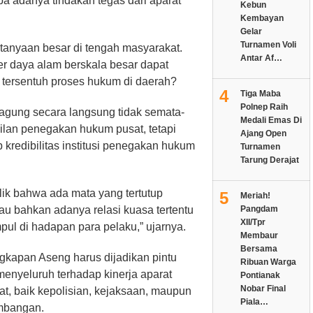
a adanya tindakan tegas dari aparat
Kebun
Kembayan
Gelar
Turnamen Voli
tanyaan besar di tengah masyarakat.
Antar Af…
 daya alam berskala besar dapat
 tersentuh proses hukum di daerah?
4
Tiga Maba
Polnep Raih
jagung secara langsung tidak semata-
Medali Emas Di
lan penegakan hukum pusat, tetapi
Ajang Open
 kredibilitas institusi penegakan hukum
Turnamen
Tarung Derajat
lik bahwa ada mata yang tertutup
5
Meriah!
Pangdam
tau bahkan adanya relasi kuasa tertentu
XII/Tpr
l di hadapan para pelaku,” ujarnya.
Membaur
Bersama
apan Aseng harus dijadikan pintu
Ribuan Warga
enyeluruh terhadap kinerja aparat
Pontianak
Nobar Final
t, baik kepolisian, kejaksaan, maupun
Piala…
ambangan.