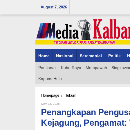
Skip
August 7, 2026
to
content
Home
Nasional
Seremonial
Politik
H
Pontianak
Kubu Raya
Mempawah
Singkawa
Kapuas Hulu
Penangkapan
Homepage
/
Hukum
Pengusaha
By
May 22, 2026
Tambang
Admin_mk_news
Penangkapan Pengus
Aseng
Oleh
Kejagung, Pengamat:
Kejagung,
Pengamat: