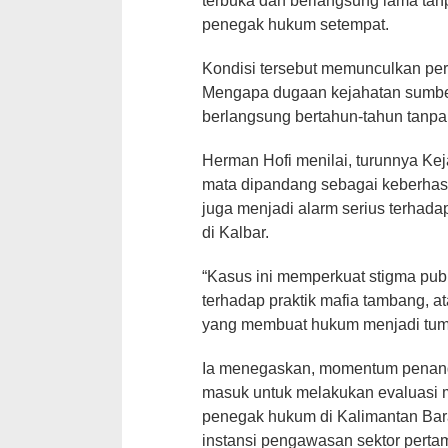
terbuka dan berlangsung lama tanp
penegak hukum setempat.
Kondisi tersebut memunculkan per
Mengapa dugaan kejahatan sumber
berlangsung bertahun-tahun tanpa
Herman Hofi menilai, turunnya Ke
mata dipandang sebagai keberhasi
juga menjadi alarm serius terhadap
di Kalbar.
“Kasus ini memperkuat stigma pub
terhadap praktik mafia tambang, a
yang membuat hukum menjadi tumpu
Ia menegaskan, momentum penangk
masuk untuk melakukan evaluasi m
penegak hukum di Kalimantan Bara
instansi pengawasan sektor pert