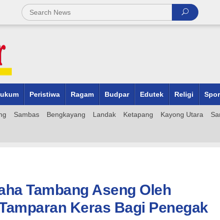
ukum
Peristiwa
Ragam
Budpar
Edutek
Religi
Spor
ng
Sambas
Bengkayang
Landak
Ketapang
Kayong Utara
Sa
aha Tambang Aseng Oleh
 Tamparan Keras Bagi Penegak