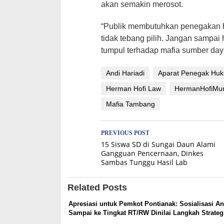
akan semakin merosot.
“Publik membutuhkan penegakan h
tidak tebang pilih. Jangan sampa
tumpul terhadap mafia sumber daya
Andi Hariadi
Aparat Penegak Hu
Herman Hofi Law
HermanHofiMu
Mafia Tambang
Post
PREVIOUS POST
15 Siswa SD di Sungai Daun Alami
navigation
Gangguan Pencernaan, Dinkes
Sambas Tunggu Hasil Lab
Related Posts
Apresiasi untuk Pemkot Pontianak: Sosialisasi An
Sampai ke Tingkat RT/RW Dinilai Langkah Strateg