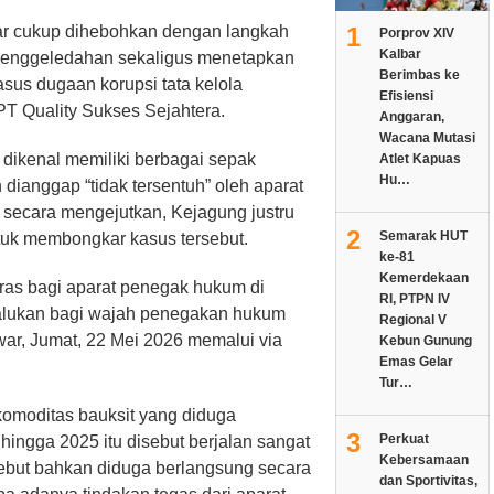
1
bar cukup dihebohkan dengan langkah
Porprov XIV
Kalbar
penggeledahan sekaligus menetapkan
Berimbas ke
sus dugaan korupsi tata kelola
Efisiensi
PT Quality Sukses Sejahtera.
Anggaran,
Wacana Mutasi
g dikenal memiliki berbagai sepak
Atlet Kapuas
Hu…
 dianggap “tidak tersentuh” oleh aparat
secara mengejutkan, Kejagung justru
2
Semarak HUT
ntuk membongkar kasus tersebut.
ke-81
Kemerdekaan
eras bagi aparat penegak hukum di
RI, PTPN IV
malukan bagi wajah penegakan hukum
Regional V
ar, Jumat, 22 Mei 2026 memalui via
Kebun Gunung
Emas Gelar
Tur…
komoditas bauksit yang diduga
3
Perkuat
ingga 2025 itu disebut berjalan sangat
Kebersamaan
sebut bahkan diduga berlangsung secara
dan Sportivitas,