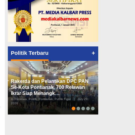
+
Politik Terbaru
Rakerda dan Pelantikan DPC PAN
Peta Politik K
Se-Kota Pontianak, 700 Relawan
Tiga Dapil da
Ikrar Siap Menangk…
Diusulkan
In Peristiwa, Politik, Pontianak, Publik Figur
|
July 29,
In Pemerintahan, Perist
2026
2026