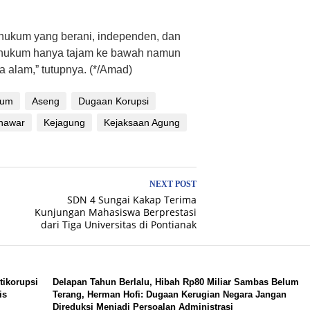
ukum yang berani, independen, dan
i hukum hanya tajam ke bawah namun
 alam,” tutupnya. (*/Amad)
kum
Aseng
Dugaan Korupsi
nawar
Kejagung
Kejaksaan Agung
NEXT POST
SDN 4 Sungai Kakap Terima
Kunjungan Mahasiswa Berprestasi
dari Tiga Universitas di Pontianak
tikorupsi
Delapan Tahun Berlalu, Hibah Rp80 Miliar Sambas Belum
is
Terang, Herman Hofi: Dugaan Kerugian Negara Jangan
Direduksi Menjadi Persoalan Administrasi