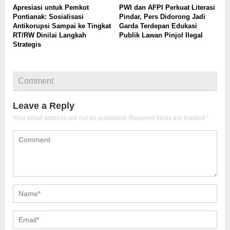
Apresiasi untuk Pemkot
PWI dan AFPI Perkuat Literasi
Pontianak: Sosialisasi
Pindar, Pers Didorong Jadi
Antikorupsi Sampai ke Tingkat
Garda Terdepan Edukasi
RT/RW Dinilai Langkah
Publik Lawan Pinjol Ilegal
Strategis
Comment
Leave a Reply
Your email address will not be published.
Required fields are marked
*