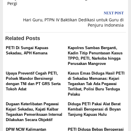
Pergi
NEXT POST
Hari Guru, PTPN IV Baktikan Dedikasi untuk Guru di
Penjuru Indonesia
Related Posts
PETI Di Sungai Kapuas
Kapolres Sambas Berganti,
Sekadau, APH Kemana
Kadin Titip Penuntasan Kasus
TPPO, PETI, Narkoba hingga
Perusakan Mangrove
Upaya Preventif Cegah PETI,
Kasus Emas Diduga Hasil PETI
Polsek Mandor Bersinergi
di Sekadau Memanas: Kejari
dengan TNI dan PT GRS Serta
Tegaskan Tak Ada Pegawai
Tokoh Adat
Terlibat, Polisi Buru Terduga
Pelaku
Dugaan Keterlibatan Pegawai
Diduga PETI Pakai Alat Berat
Kejari Sekadau, Kajati Kalbar
Kembali Beroperasi di Boyan
Tegaskan Pemeriksaan Internal
Tanjung Kapuas Hulu
Dilakukan Secara Objektif
DPW NCW Kalimantan
PETI Diduga Bebas Beroperasi