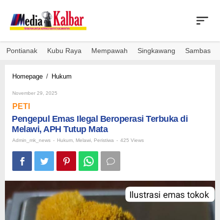
Skip
to
content
Pontianak
Kubu Raya
Mempawah
Singkawang
Sambas
Pengepul
Homepage
/
Hukum
Emas
By
Ilegal
November 29, 2025
Admin_mk_news
Beroperasi
PETI
Terbuka
Pengepul Emas Ilegal Beroperasi Terbuka di
di
Melawi, APH Tutup Mata
Melawi,
APH
Admin_mk_news
-
Hukum
,
Melawi
,
Peristiwa
-
425 Views
Tutup
Mata