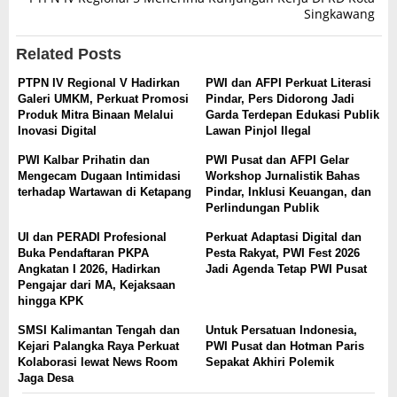
Singkawang
Related Posts
PTPN IV Regional V Hadirkan
PWI dan AFPI Perkuat Literasi
Galeri UMKM, Perkuat Promosi
Pindar, Pers Didorong Jadi
Produk Mitra Binaan Melalui
Garda Terdepan Edukasi Publik
Inovasi Digital
Lawan Pinjol Ilegal
PWI Kalbar Prihatin dan
PWI Pusat dan AFPI Gelar
Mengecam Dugaan Intimidasi
Workshop Jurnalistik Bahas
terhadap Wartawan di Ketapang
Pindar, Inklusi Keuangan, dan
Perlindungan Publik
UI dan PERADI Profesional
Perkuat Adaptasi Digital dan
Buka Pendaftaran PKPA
Pesta Rakyat, PWI Fest 2026
Angkatan I 2026, Hadirkan
Jadi Agenda Tetap PWI Pusat
Pengajar dari MA, Kejaksaan
hingga KPK
SMSI Kalimantan Tengah dan
Untuk Persatuan Indonesia,
Kejari Palangka Raya Perkuat
PWI Pusat dan Hotman Paris
Kolaborasi lewat News Room
Sepakat Akhiri Polemik
Jaga Desa