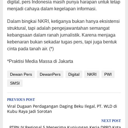
digital, pers Indonesia masih punya harapan untuk tetap
menjadi cahaya dalam kegelapan informasi.
Dalam bingkai NKRI, ketiganya bukan hanya eksistensi
struktural, tapi adalah pengejawantahan semangat
kebangsaan dalam ranah jurnalistik. Karena menjaga
kebenaran bukan sekadar tugas pers, tapi juga bentuk
cinta pada tanah air. (*)
*Praktisi Media Massa di Jakarta
Dewan Pers
DewanPers
Digital
NKRI
PWI
SMSI
Post
PREVIOUS POST
Viral Dugaan Perdagangan Daging Beku Ilegal, PT. WLD di
navigation
Kubu Raya Jadi Sorotan
NEXT POST
PTPN IV Regional 5 Menerima Kunjungan Kerja DPRD Kota