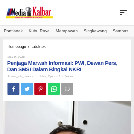
Skip
to
content
Pontianak
Kubu Raya
Mempawah
Singkawang
Sambas
Penjaga
Homepage
/
Eduktek
Marwah
By
Informasi:
May 9, 2025
Admin_mk_news
Penjaga Marwah Informasi: PWI, Dewan Pers,
PWI,
Dewan
Dan SMSI Dalam Bingkai NKRI
Pers,
Admin_mk_news
-
Eduktek
,
Opini
-
156 Views
Dan
SMSI
Dalam
Bingkai
NKRI