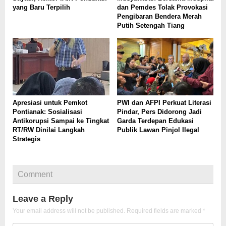
yang Baru Terpilih
dan Pemdes Tolak Provokasi
Pengibaran Bendera Merah
Putih Setengah Tiang
Apresiasi untuk Pemkot
PWI dan AFPI Perkuat Literasi
Pontianak: Sosialisasi
Pindar, Pers Didorong Jadi
Antikorupsi Sampai ke Tingkat
Garda Terdepan Edukasi
RT/RW Dinilai Langkah
Publik Lawan Pinjol Ilegal
Strategis
Comment
Leave a Reply
Your email address will not be published.
Required fields are marked
*