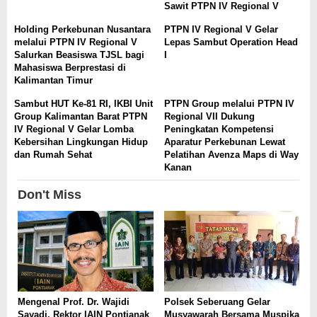
Sawit PTPN IV Regional V
Holding Perkebunan Nusantara
PTPN IV Regional V Gelar
melalui PTPN IV Regional V
Lepas Sambut Operation Head
Salurkan Beasiswa TJSL bagi
I
Mahasiswa Berprestasi di
Kalimantan Timur
Sambut HUT Ke-81 RI, IKBI Unit
PTPN Group melalui PTPN IV
Group Kalimantan Barat PTPN
Regional VII Dukung
IV Regional V Gelar Lomba
Peningkatan Kompetensi
Kebersihan Lingkungan Hidup
Aparatur Perkebunan Lewat
dan Rumah Sehat
Pelatihan Avenza Maps di Way
Kanan
Don't Miss
Mengenal Prof. Dr. Wajidi
Polsek Seberuang Gelar
Sayadi, Rektor IAIN Pontianak
Musyawarah Bersama Muspika