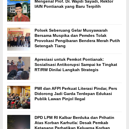
Mengenal Prof. Dr. Wajidi Sayadi, Rektor
IAIN Pontianak yang Baru Terpilih
Polsek Seberuang Gelar Musyawarah
Bersama Muspika dan Pemdes Tolak
Provokasi Pengibaran Bendera Merah Putih
Setengah Tiang
Apresiasi untuk Pemkot Pontianak:
Sosialisasi Antikorupsi Sampai ke Tingkat
RT/RW Dinilai Langkah Strategis
PWI dan AFPI Perkuat Literasi Pindar, Pers
Didorong Jadi Garda Terdepan Edukasi
Publik Lawan Pinjol Ilegal
DPD LPM RI Kalbar Berduka dan Prihatin
Atas Korban Karhutla: Desak Pemkab
Ketapang Perhatikan Keluarga Korban