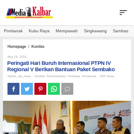
Skip
to
content
Pontianak
Kubu Raya
Mempawah
Singkawang
Sambas
Peringati
Homepage
/
Kombis
Hari
By
Buruh
May 18, 2024
Admin_mk_news
Peringati Hari Buruh Internasional PTPN IV
Internasional
PTPN
Regional V Berikan Bantuan Paket Sembako
IV
Admin_mk_news
-
Kombis
,
Pemerintahan
,
Peristiwa
,
Pontianak
-
336 Views
Regional
V
Berikan
Bantuan
Paket
Sembako