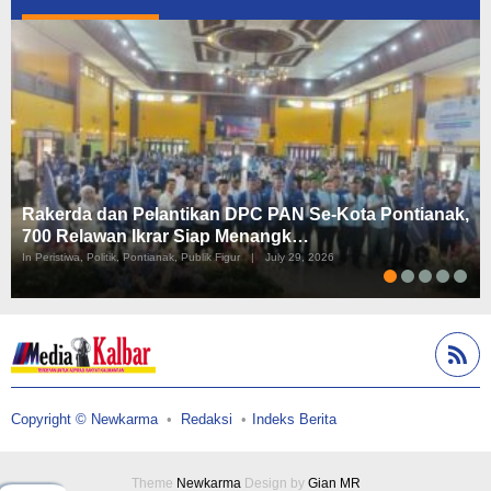
Rakerda dan Pelantikan DPC PAN Se-Kota Pontianak,
700 Relawan Ikrar Siap Menangk…
In Peristiwa, Politik, Pontianak, Publik Figur
|
July 29, 2026
Copyright © Newkarma
Redaksi
Indeks Berita
Theme
Newkarma
Design by
Gian MR