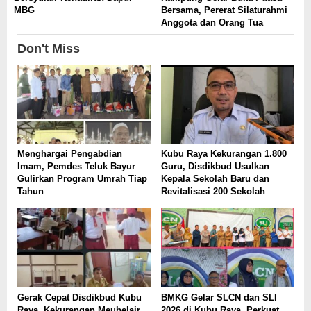
MBG
Bersama, Pererat Silaturahmi
Anggota dan Orang Tua
Don't Miss
Menghargai Pengabdian
Kubu Raya Kekurangan 1.800
Imam, Pemdes Teluk Bayur
Guru, Disdikbud Usulkan
Gulirkan Program Umrah Tiap
Kepala Sekolah Baru dan
Tahun
Revitalisasi 200 Sekolah
Gerak Cepat Disdikbud Kubu
BMKG Gelar SLCN dan SLI
Raya, Kekurangan Meubelair
2026 di Kubu Raya, Perkuat