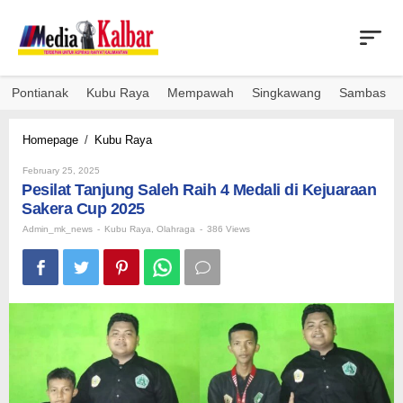
Skip
to
content
Pontianak
Kubu Raya
Mempawah
Singkawang
Sambas
Pesilat
Homepage
/
Kubu Raya
Tanjung
By
Saleh
February 25, 2025
Admin_mk_news
Pesilat Tanjung Saleh Raih 4 Medali di Kejuaraan
Raih
4
Sakera Cup 2025
Medali
Admin_mk_news
-
Kubu Raya
,
Olahraga
-
386 Views
di
Kejuaraan
Sakera
Cup
2025