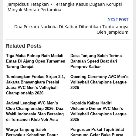
Jampidsus Tetapkan 7 Tersangka Kasus Dugaan Korupsi
navigation
Minyak Mentah Pertamina
NEXT POST
Dua Perkara Narkoba Di Kalbar Dihentikan Tuntutannya
Oleh Jampidum
Related Posts
Tiga Maba Polnep Raih Medali
Desa Tanjung Saleh Terima
Emas Di Ajang Open Turnamen
Bantuan Speed Boat dari
Tarung Derajat
Pemprov Kalbar
Tumbangkan Foolad Sirjan 3-1,
Opening Ceremony AVC Men’s
Jakarta Bhayangkara Presisi
Volleyball Champions League
Juara AVC Men’s Volleyball
2026
Championship 2026
Jadwal Lengkap AVC Men’s
Kapolda Kalbar Hadiri
Club Championship 2026: Dua
Welcome Dinner AVC Men’s
Wakil Indonesia Siap Bersaing
Volleyball Champions League
di Turnamen Klub Voli Asia
2026
Warga Tanjung Saleh
Perguruan Pukul Tujuh Silat
Bersyukur Kehadiran Dapur
Kampung Gelar Buka Puasa