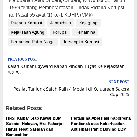
Perubahan Atas Undang-Undang RI Nomor 31 Tahun
1999 tentang Pemberantasan Tindak Pidana Korupsi
jo. Pasal 55 ayat (1) ke-1 KUHP. (*/Mk)
Dugaan Korupsi
Jampidsus
Kejagung
Kejaksaan Agung
Korupsi
Pertamina
Pertamina Patra Niaga
Tersangka Korupsi
Post
PREVIOUS POST
Kajati Kalbar Edyward Kaban Pindah Tugas Ke Kejaksaan
navigation
Agung
NEXT POST
Pesilat Tanjung Saleh Raih 4 Medali di Kejuaraan Sakera
Cup 2025
Related Posts
HNSI Kalbar Siap Kawal BBM
Pertamina Apresiasi Kapolresta
Subsidi Nelayan, Eka Raharjo:
Pontianak atas Keberhasilan
Harus Tepat Sasaran dan
Antisipasi Panic Buying BBM
Berkeadilan