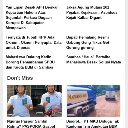
Yan Lipan Desak APH Berikan
Jaksa Agung Mutasi 201
Kepastian Hukum Atas
Pejabat Kejaksaan, Aspidsus
Sejumlah Perkara Dugaan
Kejati Kalbar Diganti
Korupsi Di Kabupaten
Mempawah
Ternyata di Tubuh KPK Ada
Bupati Pemalang Resmi
Oknum, Oknum Penyuplai Data
Gabung Geng Tikus Got
untuk Diperas
Gorong-gorong
Mahasiswa Dukung Kadin
Sambas “Haus” Pertalite,
Dorong Penambahan SPBU
Mahasiswa Desak Solusi Nyata
dan Kuota BBM di Sambas
Don't Miss
Ngurus Paspor Sambil
Disorot..! PT MKB Diduga Tak
Riding? PASPORIA Gaspol
Kantongi Izin Angkutan BBM