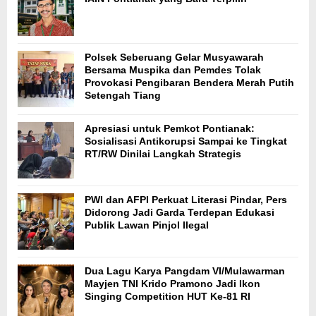
Polsek Seberuang Gelar Musyawarah
Bersama Muspika dan Pemdes Tolak
Provokasi Pengibaran Bendera Merah Putih
Setengah Tiang
Apresiasi untuk Pemkot Pontianak:
Sosialisasi Antikorupsi Sampai ke Tingkat
RT/RW Dinilai Langkah Strategis
PWI dan AFPI Perkuat Literasi Pindar, Pers
Didorong Jadi Garda Terdepan Edukasi
Publik Lawan Pinjol Ilegal
Dua Lagu Karya Pangdam VI/Mulawarman
Mayjen TNI Krido Pramono Jadi Ikon
Singing Competition HUT Ke-81 RI