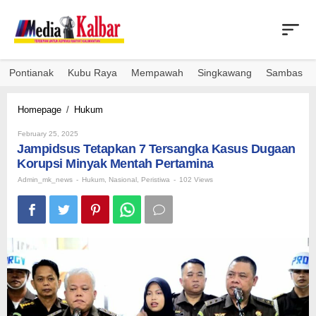
Skip
to
content
Pontianak
Kubu Raya
Mempawah
Singkawang
Sambas
Jampidsus
Homepage
/
Hukum
Tetapkan
By
7
February 25, 2025
Admin_mk_news
Jampidsus Tetapkan 7 Tersangka Kasus Dugaan
Tersangka
Kasus
Korupsi Minyak Mentah Pertamina
Dugaan
Admin_mk_news
-
Hukum
,
Nasional
,
Peristiwa
-
102 Views
Korupsi
Minyak
Mentah
Pertamina