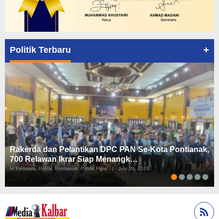
+
Politik Terbaru
Rakerda dan Pelantikan DPC PAN Se-Kota Pontianak,
700 Relawan Ikrar Siap Menangk…
In Peristiwa, Politik, Pontianak, Publik Figur
|
July 29, 2026