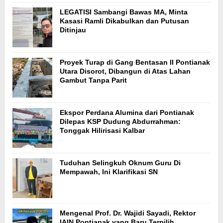
LEGATISI Sambangi Bawas MA, Minta
Kasasi Ramli Dikabulkan dan Putusan
Ditinjau
Proyek Turap di Gang Bentasan II Pontianak
Utara Disorot, Dibangun di Atas Lahan
Gambut Tanpa Parit
Ekspor Perdana Alumina dari Pontianak
Dilepas KSP Dudung Abdurrahman:
Tonggak Hilirisasi Kalbar
Tuduhan Selingkuh Oknum Guru Di
Mempawah, Ini Klarifikasi SN
Mengenal Prof. Dr. Wajidi Sayadi, Rektor
IAIN Pontianak yang Baru Terpilih