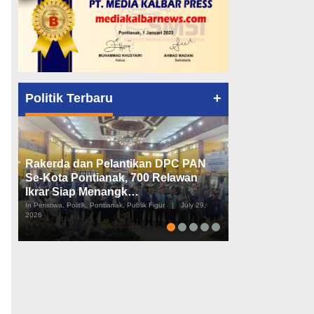
+
Politik Terbaru
Rakerda dan Pelantikan DPC PAN
Peta Politik K
Se-Kota Pontianak, 700 Relawan
Tiga Dapil da
Ikrar Siap Menangk…
Diusulkan
In Peristiwa, Politik, Pontianak, Publik Figur
|
July 29,
In Pemerintahan, Perist
2026
2026