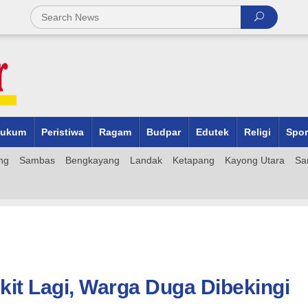
ukum
Peristiwa
Ragam
Budpar
Edutek
Religi
Spor
ng
Sambas
Bengkayang
Landak
Ketapang
Kayong Utara
Sa
it Lagi, Warga Duga Dibekingi