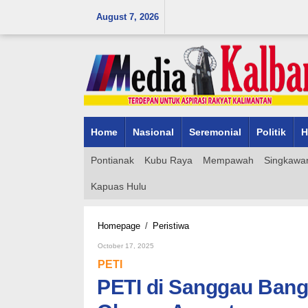
Skip
August 7, 2026
to
content
Home
Nasional
Seremonial
Politik
H
Pontianak
Kubu Raya
Mempawah
Singkawa
Kapuas Hulu
PETI
Homepage
/
Peristiwa
di
By
October 17, 2025
Sanggau
Admin_mk_news
Bangkit
PETI
Lagi,
PETI di Sanggau Bangk
Warga
Duga