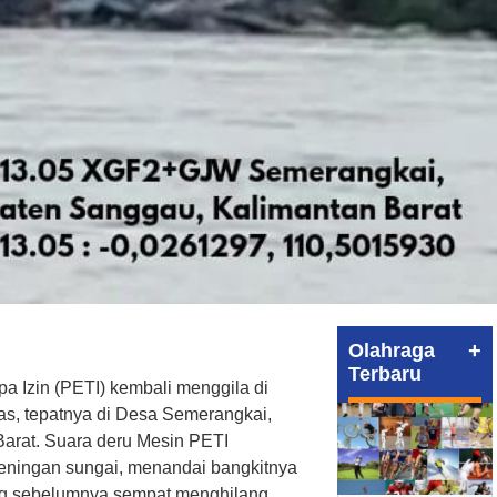
+
Olahraga
Terbaru
 Izin (PETI) kembali menggila di
s, tepatnya di Desa Semerangkai,
arat. Suara deru Mesin PETI
eningan sungai, menandai bangkitnya
ng sebelumnya sempat menghilang