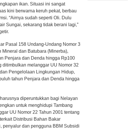
ngkapan ikan. Situasi ini sangat
as kini berwarna keruh pekat, berbau
si. “Airnya sudah seperti Oli. Dulu
r Sungai, sekarang tidak berani lagi,”
etir.
ggar Pasal 158 Undang-Undang Nomor 3
Mineral dan Batubara (Minerba),
un Penjara dan Denda hingga Rp100
ang ditimbulkan melanggar UU Nomor 32
 dan Pengelolaan Lingkungan Hidup,
uluh tahun Penjara dan Denda hingga
eharusnya diperuntukkan bagi Nelayan
ewengkan untuk menghidupi Tambang
langgar UU Nomor 22 Tahun 2001 tentang
erkait Distribusi Bahan Bakar
ni, penyalur dan pengguna BBM Subsidi