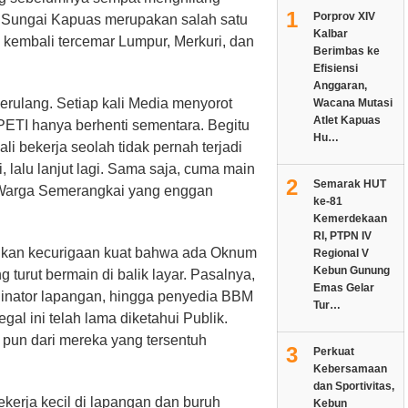
1
Porprov XIV
ni, Sungai Kapuas merupakan salah satu
Kalbar
 kembali tercemar Lumpur, Merkuri, dan
Berimbas ke
Efisiensi
Anggaran,
erulang. Setiap kali Media menyorot
Wacana Mutasi
Atlet Kapuas
 PETI hanya berhenti sementara. Begitu
Hu…
i bekerja seolah tidak pernah terjadi
, lalu lanjut lagi. Sama saja, cuma main
2
Semarak HUT
u Warga Semerangkai yang enggan
ke-81
Kemerdekaan
RI, PTPN IV
kan kecurigaan kuat bahwa ada Oknum
Regional V
Kebun Gunung
urut bermain di balik layar. Pasalnya,
Emas Gelar
inator lapangan, hingga penyedia BBM
Tur…
gal ini telah lama diketahui Publik.
u pun dari mereka yang tersentuh
3
Perkuat
Kebersamaan
dan Sportivitas,
ekerja kecil di lapangan dan buruh
Kebun