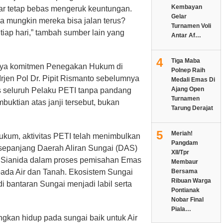
Kembayan
ar tetap bebas mengeruk keuntungan.
Gelar
a mungkin mereka bisa jalan terus?
Turnamen Voli
tiap hari,” tambah sumber lain yang
Antar Af…
4
Tiga Maba
hnya komitmen Penegakan Hukum di
Polnep Raih
rjen Pol Dr. Pipit Rismanto sebelumnya
Medali Emas Di
Ajang Open
 seluruh Pelaku PETI tanpa pandang
Turnamen
buktian atas janji tersebut, bukan
Tarung Derajat
5
Meriah!
ukum, aktivitas PETI telah menimbulkan
Pangdam
 sepanjang Daerah Aliran Sungai (DAS)
XII/Tpr
 Sianida dalam proses pemisahan Emas
Membaur
da Air dan Tanah. Ekosistem Sungai
Bersama
Ribuan Warga
di bantaran Sungai menjadi labil serta
Pontianak
Nobar Final
Piala…
kan hidup pada sungai baik untuk Air