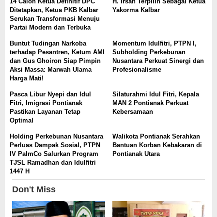
14 Calon Ketua Definitif DPC
H. Irsan Terpilih Sebagai Ketua
Ditetapkan, Ketua PKB Kalbar
Yakorma Kalbar
Serukan Transformasi Menuju
Partai Modern dan Terbuka
Buntut Tudingan Narkoba
Momentum Idulfitri, PTPN I,
terhadap Pesantren, Ketum AMI
Subholding Perkebunan
dan Gus Ghoiron Siap Pimpin
Nusantara Perkuat Sinergi dan
Aksi Massa: Marwah Ulama
Profesionalisme
Harga Mati!
Pasca Libur Nyepi dan Idul
Silaturahmi Idul Fitri, Kepala
Fitri, Imigrasi Pontianak
MAN 2 Pontianak Perkuat
Pastikan Layanan Tetap
Kebersamaan
Optimal
Holding Perkebunan Nusantara
Walikota Pontianak Serahkan
Perluas Dampak Sosial, PTPN
Bantuan Korban Kebakaran di
IV PalmCo Salurkan Program
Pontianak Utara
TJSL Ramadhan dan Idulfitri
1447 H
Don't Miss