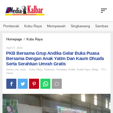
Skip
to
content
Pontianak
Kubu Raya
Mempawah
Singkawang
Sambas
PKB
Homepage
/
Kubu Raya
Bersama
By
Grup
April 27, 2022
Admin_mk_news
PKB Bersama Grup Andika Gelar Buka Puasa
Andika
Gelar
Bersama Dengan Anak Yatim Dan Kaum Dhuafa
Buka
Serta Serahkan Umrah Gratis
Puasa
Admin_mk_news
-
Kubu Raya
,
Parlemen
,
Peristiwa
,
Politik
,
Publik Figur
,
Religi
-
571
Bersama
Views
Dengan
Anak
Yatim
Dan
Kaum
Dhuafa
Serta
Serahkan
Umrah