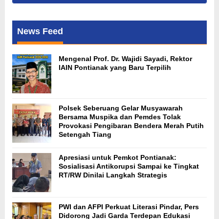
News Feed
Mengenal Prof. Dr. Wajidi Sayadi, Rektor
IAIN Pontianak yang Baru Terpilih
Polsek Seberuang Gelar Musyawarah
Bersama Muspika dan Pemdes Tolak
Provokasi Pengibaran Bendera Merah Putih
Setengah Tiang
Apresiasi untuk Pemkot Pontianak:
Sosialisasi Antikorupsi Sampai ke Tingkat
RT/RW Dinilai Langkah Strategis
PWI dan AFPI Perkuat Literasi Pindar, Pers
Didorong Jadi Garda Terdepan Edukasi