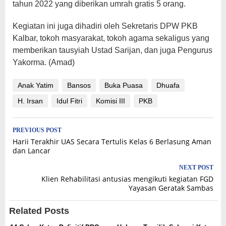
tahun 2022 yang diberikan umrah gratis 5 orang.
Kegiatan ini juga dihadiri oleh Sekretaris DPW PKB
Kalbar, tokoh masyarakat, tokoh agama sekaligus yang
memberikan tausyiah Ustad Sarijan, dan juga Pengurus
Yakorma. (Amad)
Anak Yatim
Bansos
Buka Puasa
Dhuafa
H. Irsan
Idul Fitri
Komisi III
PKB
Post
PREVIOUS POST
Harii Terakhir UAS Secara Tertulis Kelas 6 Berlasung Aman
navigation
dan Lancar
NEXT POST
Klien Rehabilitasi antusias mengikuti kegiatan FGD
Yayasan Geratak Sambas
Related Posts