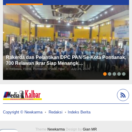
Rakerda dan Pelantikan DPC PAN Se-Kota Pontianak,
700 Relawan Ikrar Siap Menangk…
In Peristiwa, Politik, Pontianak, Publik Figur
|
July 29, 2026
Copyright © Newkarma
Redaksi
Indeks Berita
Theme
Newkarma
Design by
Gian MR