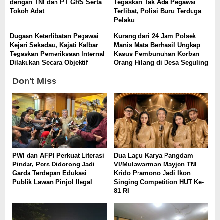
dengan TNI dan PT GRS Serta
Tegaskan Tak Ada Pegawai
Tokoh Adat
Terlibat, Polisi Buru Terduga
Pelaku
Dugaan Keterlibatan Pegawai
Kurang dari 24 Jam Polsek
Kejari Sekadau, Kajati Kalbar
Manis Mata Berhasil Ungkap
Tegaskan Pemeriksaan Internal
Kasus Pembunuhan Korban
Dilakukan Secara Objektif
Orang Hilang di Desa Seguling
Don't Miss
PWI dan AFPI Perkuat Literasi
Dua Lagu Karya Pangdam
Pindar, Pers Didorong Jadi
VI/Mulawarman Mayjen TNI
Garda Terdepan Edukasi
Krido Pramono Jadi Ikon
Publik Lawan Pinjol Ilegal
Singing Competition HUT Ke-
81 RI