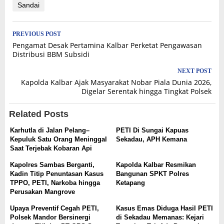
Sandai
Post
PREVIOUS POST
Pengamat Desak Pertamina Kalbar Perketat Pengawasan
navigation
Distribusi BBM Subsidi
NEXT POST
Kapolda Kalbar Ajak Masyarakat Nobar Piala Dunia 2026,
Digelar Serentak hingga Tingkat Polsek
Related Posts
Karhutla di Jalan Pelang–
PETI Di Sungai Kapuas
Kepuluk Satu Orang Meninggal
Sekadau, APH Kemana
Saat Terjebak Kobaran Api
Kapolres Sambas Berganti,
Kapolda Kalbar Resmikan
Kadin Titip Penuntasan Kasus
Bangunan SPKT Polres
TPPO, PETI, Narkoba hingga
Ketapang
Perusakan Mangrove
Upaya Preventif Cegah PETI,
Kasus Emas Diduga Hasil PETI
Polsek Mandor Bersinergi
di Sekadau Memanas: Kejari