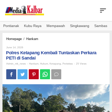
Skip
to
content
Pontianak
Kubu Raya
Mempawah
Singkawang
Sambas
Polres
Homepage
/
Hankam
Ketapang
By
Kembali
June 14, 2026
Admin_mk_news
Polres Ketapang Kembali Tuntaskan Perkara
Tuntaskan
Perkara
PETI di Sandai
PETI
Admin_mk_news
-
Hankam
,
Hukum
,
Ketapang
,
Peristiwa
-
25 Views
di
Sandai