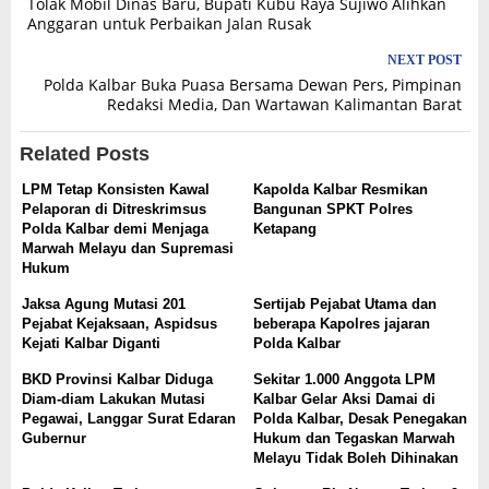
Tolak Mobil Dinas Baru, Bupati Kubu Raya Sujiwo Alihkan
navigation
Anggaran untuk Perbaikan Jalan Rusak
NEXT POST
Polda Kalbar Buka Puasa Bersama Dewan Pers, Pimpinan
Redaksi Media, Dan Wartawan Kalimantan Barat
Related Posts
LPM Tetap Konsisten Kawal
Kapolda Kalbar Resmikan
Pelaporan di Ditreskrimsus
Bangunan SPKT Polres
Polda Kalbar demi Menjaga
Ketapang
Marwah Melayu dan Supremasi
Hukum
Jaksa Agung Mutasi 201
Sertijab Pejabat Utama dan
Pejabat Kejaksaan, Aspidsus
beberapa Kapolres jajaran
Kejati Kalbar Diganti
Polda Kalbar
BKD Provinsi Kalbar Diduga
Sekitar 1.000 Anggota LPM
Diam-diam Lakukan Mutasi
Kalbar Gelar Aksi Damai di
Pegawai, Langgar Surat Edaran
Polda Kalbar, Desak Penegakan
Gubernur
Hukum dan Tegaskan Marwah
Melayu Tidak Boleh Dihinakan