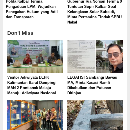
Polda Kalbar Terima
Gubernur Ria Norsan Terima 9
Pengaduan LPM, Wujudkan
Tuntutan Sopir Kalbar Soal
Penegakan Hukum yang Adil
Kelangkaan Solar Subsidi,
dan Transparan
Minta Pertamina Tindak SPBU
Nakal
Don't Miss
Visitor Adiwiyata DLHK
LEGATISI Sambangi Bawas
Kalimantan Barat Dampingi
MA, Minta Kasasi Ramli
MAN 2 Pontianak Melaju
Dikabulkan dan Putusan
Menuju Adiwiyata Nasional
Ditinjau