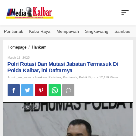
Skip
to
content
Pontianak
Kubu Raya
Mempawah
Singkawang
Sambas
Polri
Homepage
/
Hankam
Rotasi
By
Dan
March 13, 2025
Admin_mk_news
Polri Rotasi Dan Mutasi Jabatan Termasuk Di
Mutasi
Jabatan
Polda Kalbar, ini Daftarnya
Termasuk
Admin_mk_news
-
Hankam
,
Peristiwa
,
Pontianak
,
Publik Figur
-
12,119 Views
Di
Polda
Kalbar,
ini
Daftarnya