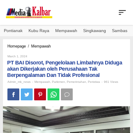
Skip
to
content
Pontianak
Kubu Raya
Mempawah
Singkawang
Sambas
PT
Homepage
/
Mempawah
BAI
By
Disorot,
March 1, 2024
Admin_mk_news
PT BAI Disorot, Pengelolaan Limbahnya Diduga
Pengelolaan
Limbahnya
akan Dikerjakan oleh Perusahaan Tak
Diduga
Berpengalaman Dan Tidak Profesional
akan
Admin_mk_news
-
Mempawah
,
Parlemen
,
Pemerintahan
,
Peristiwa
-
961 Views
Dikerjakan
oleh
Perusahaan
Tak
Berpengalaman
Dan
Tidak
Profesional