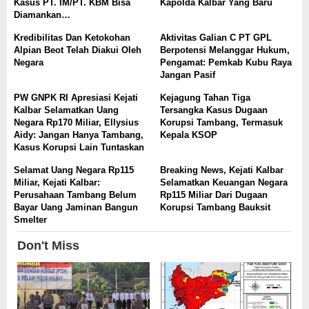
Kasus PT. IM/PT. KBM Bisa
Kapolda Kalbar Yang Baru
Diamankan…
Kredibilitas Dan Ketokohan
Aktivitas Galian C PT GPL
Alpian Beot Telah Diakui Oleh
Berpotensi Melanggar Hukum,
Negara
Pengamat: Pemkab Kubu Raya
Jangan Pasif
PW GNPK RI Apresiasi Kejati
Kejagung Tahan Tiga
Kalbar Selamatkan Uang
Tersangka Kasus Dugaan
Negara Rp170 Miliar, Ellysius
Korupsi Tambang, Termasuk
Aidy: Jangan Hanya Tambang,
Kepala KSOP
Kasus Korupsi Lain Tuntaskan
Selamat Uang Negara Rp115
Breaking News, Kejati Kalbar
Miliar, Kejati Kalbar:
Selamatkan Keuangan Negara
Perusahaan Tambang Belum
Rp115 Miliar Dari Dugaan
Bayar Uang Jaminan Bangun
Korupsi Tambang Bauksit
Smelter
Don't Miss