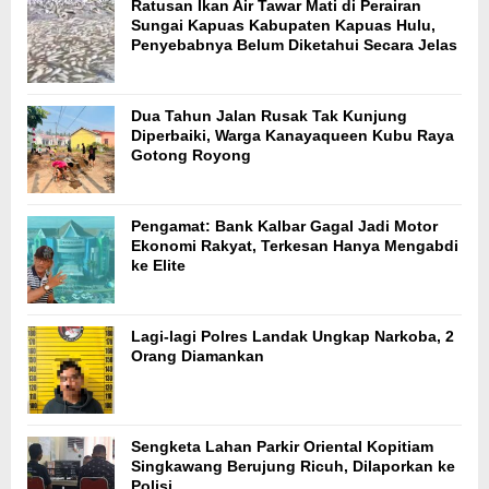
Ratusan Ikan Air Tawar Mati di Perairan
Sungai Kapuas Kabupaten Kapuas Hulu,
Penyebabnya Belum Diketahui Secara Jelas
Dua Tahun Jalan Rusak Tak Kunjung
Diperbaiki, Warga Kanayaqueen Kubu Raya
Gotong Royong
Pengamat: Bank Kalbar Gagal Jadi Motor
Ekonomi Rakyat, Terkesan Hanya Mengabdi
ke Elite
Lagi-lagi Polres Landak Ungkap Narkoba, 2
Orang Diamankan
Sengketa Lahan Parkir Oriental Kopitiam
Singkawang Berujung Ricuh, Dilaporkan ke
Polisi