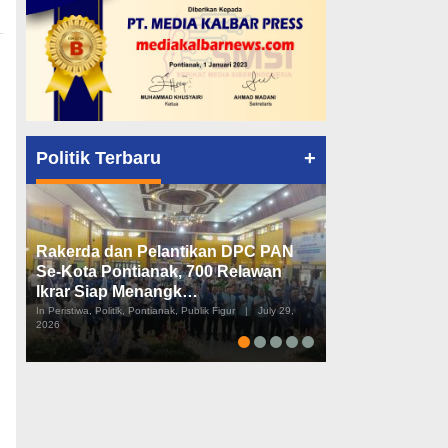
+
Politik Terbaru
Rakerda dan Pelantikan DPC PAN
Peta Politik K
Se-Kota Pontianak, 700 Relawan
Tiga Dapil da
Ikrar Siap Menangk…
Diusulkan
In Peristiwa, Politik, Pontianak, Publik Figur
|
July 29,
In Pemerintahan, Perist
2026
2026