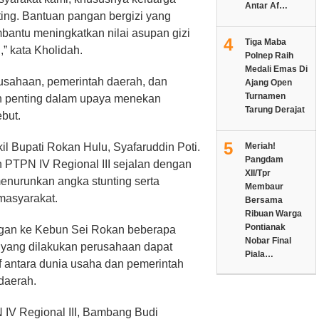
Antar Af…
ting. Bantuan pangan bergizi yang
bantu meningkatkan nilai asupan gizi
4
Tiga Maba
” kata Kholidah.
Polnep Raih
Medali Emas Di
rusahaan, pemerintah daerah, dan
Ajang Open
Turnamen
h penting dalam upaya menekan
Tarung Derajat
ebut.
5
l Bupati Rokan Hulu, Syafaruddin Poti.
Meriah!
Pangdam
n PTPN IV Regional III sejalan dengan
XII/Tpr
enurunkan angka stunting serta
Membaur
masyarakat.
Bersama
Ribuan Warga
Pontianak
ngan ke Kebun Sei Rokan beberapa
Nobar Final
h yang dilakukan perusahaan dapat
Piala…
if antara dunia usaha dan pemerintah
daerah.
IV Regional III, Bambang Budi