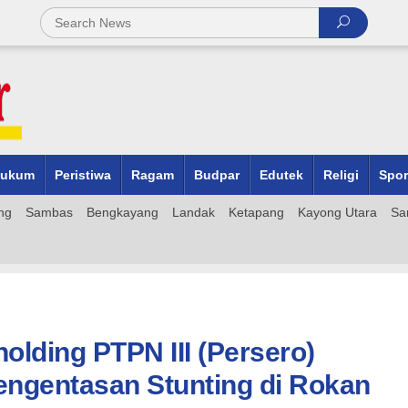
ukum
Peristiwa
Ragam
Budpar
Edutek
Religi
Spor
ng
Sambas
Bengkayang
Landak
Ketapang
Kayong Utara
Sa
lding PTPN III (Persero)
ngentasan Stunting di Rokan