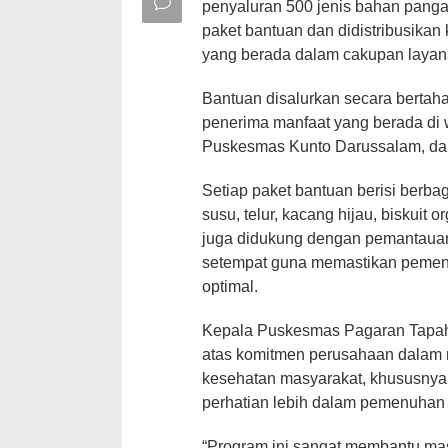
penyaluran 500 jenis bahan panga
paket bantuan dan didistribusika
yang berada dalam cakupan layanan
Bantuan disalurkan secara bertah
penerima manfaat yang berada di 
Puskesmas Kunto Darussalam, da
Setiap paket bantuan berisi berbag
susu, telur, kacang hijau, biskuit 
juga didukung dengan pemantauan
setempat guna memastikan pemenu
optimal.
Kepala Puskesmas Pagaran Tapah
atas komitmen perusahaan dalam 
kesehatan masyarakat, khususny
perhatian lebih dalam pemenuhan 
“Program ini sangat membantu ma