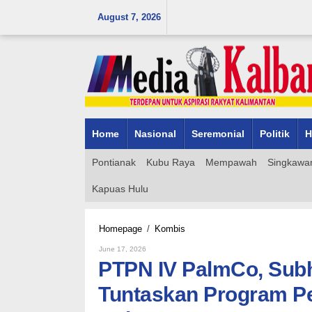
Skip
August 7, 2026
to
content
Home
Nasional
Seremonial
Politik
H
Pontianak
Kubu Raya
Mempawah
Singkawa
Kapuas Hulu
PTPN
Homepage
/
Kombis
IV
By
June 17, 2026
PalmCo,
Admin_mk_news
PTPN IV PalmCo, Subho
Subholding
PTPN
Tuntaskan Program Pe
III
(Persero)