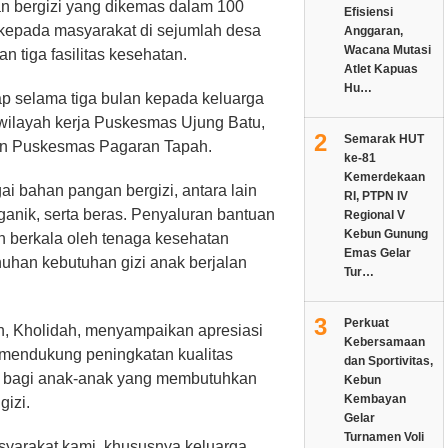
n bergizi yang dikemas dalam 100
Efisiensi
n kepada masyarakat di sejumlah desa
Anggaran,
Wacana Mutasi
 tiga fasilitas kesehatan.
Atlet Kapuas
Hu…
ap selama tiga bulan kepada keluarga
wilayah kerja Puskesmas Ujung Batu,
2
Semarak HUT
n Puskesmas Pagaran Tapah.
ke-81
Kemerdekaan
ai bahan pangan bergizi, antara lain
RI, PTPN IV
organik, serta beras. Penyaluran bantuan
Regional V
Kebun Gunung
 berkala oleh tenaga kesehatan
Emas Gelar
han kebutuhan gizi anak berjalan
Tur…
3
Perkuat
, Kholidah, menyampaikan apresiasi
Kebersamaan
mendukung peningkatan kualitas
dan Sportivitas,
a bagi anak-anak yang membutuhkan
Kebun
Kembayan
gizi.
Gelar
Turnamen Voli
syarakat kami, khususnya keluarga