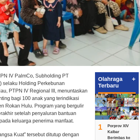
N IV PalmCo, Subholding PT
+
Olahraga
o) selaku Holding Perkebunan
Terbaru
Riau, PTPN IV Regional III, menuntaskan
ing bagi 100 anak yang terindikasi
ten Rokan Hulu. Program yang bergulir
erakhir setelah penyaluran bantuan
kepada keluarga penerima manfaat.
1
Porprov XIV
Kalbar
angsa Kuat” tersebut ditutup dengan
Berimbas ke