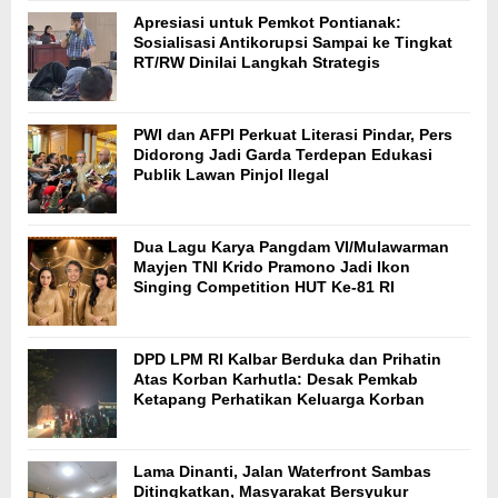
Apresiasi untuk Pemkot Pontianak:
Sosialisasi Antikorupsi Sampai ke Tingkat
RT/RW Dinilai Langkah Strategis
PWI dan AFPI Perkuat Literasi Pindar, Pers
Didorong Jadi Garda Terdepan Edukasi
Publik Lawan Pinjol Ilegal
Dua Lagu Karya Pangdam VI/Mulawarman
Mayjen TNI Krido Pramono Jadi Ikon
Singing Competition HUT Ke-81 RI
DPD LPM RI Kalbar Berduka dan Prihatin
Atas Korban Karhutla: Desak Pemkab
Ketapang Perhatikan Keluarga Korban
Lama Dinanti, Jalan Waterfront Sambas
Ditingkatkan, Masyarakat Bersyukur