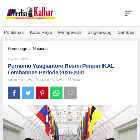
Skip
to
content
Pontianak
Kubu Raya
Mempawah
Singkawang
Sambas
Purnomo
Homepage
/
Nasional
Yusgiantoro
By
Resmi
May 19, 2026
Admin_mk_news
Purnomo Yusgiantoro Resmi Pimpin IKAL
Pimpin
IKAL
Lemhannas Periode 2026-2031
Lemhannas
Admin_mk_news
-
Nasional
,
Peristiwa
-
45 Views
Periode
2026-
2031