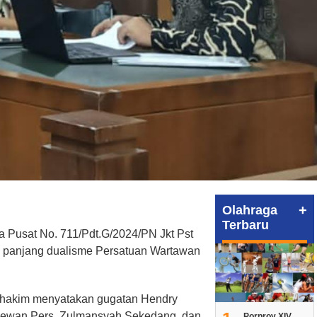
+
Olahraga
Terbaru
a Pusat No. 711/Pdt.G/2024/PN Jkt Pst
h panjang dualisme Persatuan Wartawan
 hakim menyatakan gugatan Hendry
Dewan Pers, Zulmansyah Sekedang, dan
Porprov XIV