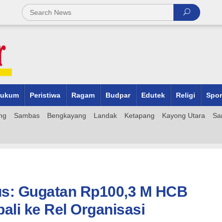
ukum
Peristiwa
Ragam
Budpar
Edutek
Religi
Spor
ng
Sambas
Bengkayang
Landak
Ketapang
Kayong Utara
Sa
us: Gugatan Rp100,3 M HCB
li ke Rel Organisasi