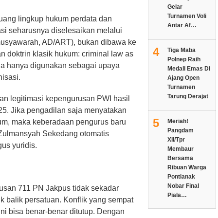
Gelar
Turnamen Voli
uang lingkup hukum perdata dan
Antar Af…
asi seharusnya diselesaikan melalui
musyawarah, AD/ART), bukan dibawa ke
4
Tiga Maba
n doktrin klasik hukum: criminal law as
Polnep Raih
a hanya digunakan sebagai upaya
Medali Emas Di
nisasi.
Ajang Open
Turnamen
Tarung Derajat
san legitimasi kepengurusan PWI hasil
5. Jika pengadilan saja menyatakan
5
um, maka keberadaan pengurus baru
Meriah!
Pangdam
 Zulmansyah Sekedang otomatis
XII/Tpr
us yuridis.
Membaur
Bersama
Ribuan Warga
Pontianak
Nobar Final
tusan 711 PN Jakpus tidak sekadar
Piala…
 balik persatuan. Konflik yang sempat
i bisa benar-benar ditutup. Dengan