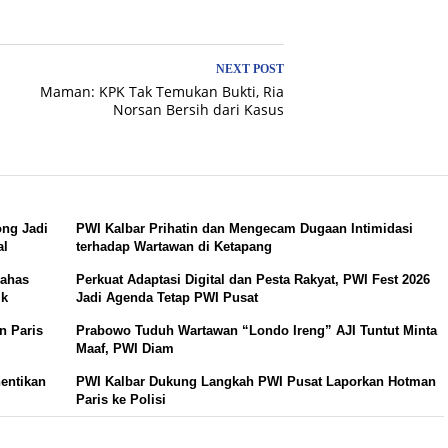
NEXT POST
Maman: KPK Tak Temukan Bukti, Ria
Norsan Bersih dari Kasus
ong Jadi
PWI Kalbar Prihatin dan Mengecam Dugaan Intimidasi
al
terhadap Wartawan di Ketapang
Bahas
Perkuat Adaptasi Digital dan Pesta Rakyat, PWI Fest 2026
ik
Jadi Agenda Tetap PWI Pusat
n Paris
Prabowo Tuduh Wartawan “Londo Ireng” AJI Tuntut Minta
Maaf, PWI Diam
hentikan
PWI Kalbar Dukung Langkah PWI Pusat Laporkan Hotman
Paris ke Polisi