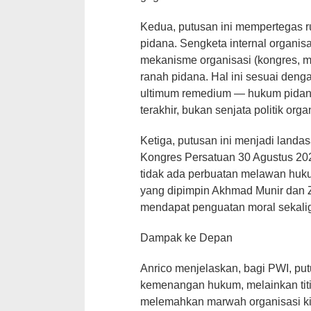
Kedua, putusan ini mempertegas r
pidana. Sengketa internal organis
mekanisme organisasi (kongres, 
ranah pidana. Hal ini sesuai denga
ultimum remedium — hukum pidan
terakhir, bukan senjata politik orga
Ketiga, putusan ini menjadi landa
Kongres Persatuan 30 Agustus 202
tidak ada perbuatan melawan huk
yang dipimpin Akhmad Munir dan
mendapat penguatan moral sekalig
Dampak ke Depan
Anrico menjelaskan, bagi PWI, pu
kemenangan hukum, melainkan titik
melemahkan marwah organisasi kin