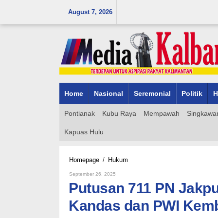
Skip
August 7, 2026
to
content
Home
Nasional
Seremonial
Politik
H
Pontianak
Kubu Raya
Mempawah
Singkawa
Kapuas Hulu
Putusan
Homepage
/
Hukum
711
By
September 26, 2025
PN
Admin_mk_news
Putusan 711 PN Jakp
Jakpus:
Gugatan
Kandas dan PWI Kemba
Rp100,3
M