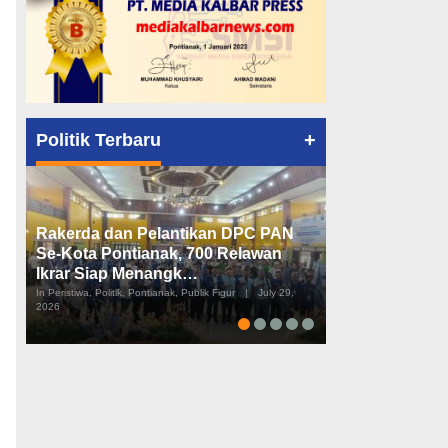
+
Politik Terbaru
Rakerda dan Pelantikan DPC PAN
Peta Politik K
Se-Kota Pontianak, 700 Relawan
Tiga Dapil da
Ikrar Siap Menangk…
Diusulkan
In Peristiwa, Politik, Pontianak, Publik Figur
|
July 29,
In Pemerintahan, Perist
2026
2026