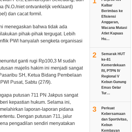
1
Kalbar
a (N.O./niet ontvankelijk verklaard)
Berimbas ke
el) dan cacat formil.
Efisiensi
Anggaran,
ini menegaskan bahwa tidak ada
Wacana Mutasi
akukan pihak-pihak tergugat. Lebih
Atlet Kapuas
Hu…
nflik PWI hanyalah sengketa organisasi
2
Semarak HUT
ke-81
enuntut ganti rugi Rp100,3 M sudah
Kemerdekaan
tusan majelis hakim ini menjadi sangat
RI, PTPN IV
o Pasaribu SH, Ketua Bidang Pembelaan
Regional V
WI Pusat, Sabtu (27/9).
Kebun Gunung
Emas Gelar
Tur…
engapa putusan 711 PN Jakpus sangat
beri kepastian hukum. Selama ini,
3
Perkuat
melahirkan laporan-laporan pidana
Kebersamaan
rtentu. Dengan putusan 711, jalur
dan Sportivitas,
karena pengadilan sendiri menyatakan
Kebun
Kembayan