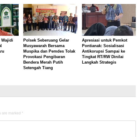
 Wajidi
Polsek Seberuang Gelar
Apresiasi untuk Pemkot
N
Musyawarah Bersama
Pontianak: Sosialisasi
aru
Muspika dan Pemdes Tolak
Antikorupsi Sampai ke
Provokasi Pengibaran
Tingkat RT/RW Dinilai
Bendera Merah Putih
Langkah Strategis
Setengah Tiang
ds are marked
*