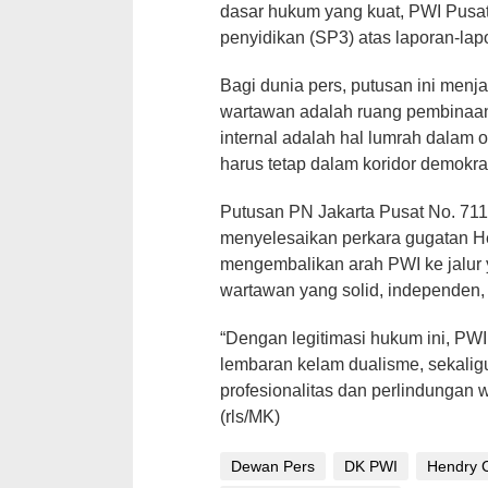
dasar hukum yang kuat, PWI Pusa
penyidikan (SP3) atas laporan-lapo
Bagi dunia pers, putusan ini menj
wartawan adalah ruang pembinaan,
internal adalah hal lumrah dalam o
harus tetap dalam koridor demokrat
Putusan PN Jakarta Pusat No. 711
menyelesaikan perkara gugatan He
mengembalikan arah PWI ke jalur
wartawan yang solid, independen,
“Dengan legitimasi hukum ini, PWI
lembaran kelam dualisme, sekali
profesionalitas dan perlindungan w
(rls/MK)
Dewan Pers
DK PWI
Hendry 