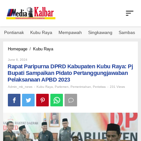
Skip
to
content
Pontianak
Kubu Raya
Mempawah
Singkawang
Sambas
Rapat
Homepage
/
Kubu Raya
Paripurna
By
DPRD
June 6, 2024
Admin_mk_news
Rapat Paripurna DPRD Kabupaten Kubu Raya: Pj
Kabupaten
Kubu
Bupati Sampaikan Pidato Pertanggungjawaban
Raya:
Pelaksanaan APBD 2023
Pj
Admin_mk_news
-
Kubu Raya
,
Parlemen
,
Pemerintahan
,
Peristiwa
-
231 Views
Bupati
Sampaikan
Pidato
Pertanggungjawaban
Pelaksanaan
APBD
2023