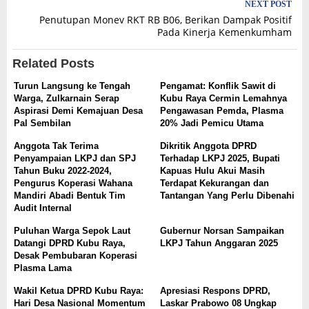
NEXT POST
Penutupan Monev RKT RB B06, Berikan Dampak Positif
Pada Kinerja Kemenkumham
Related Posts
Turun Langsung ke Tengah
Pengamat: Konflik Sawit di
Warga, Zulkarnain Serap
Kubu Raya Cermin Lemahnya
Aspirasi Demi Kemajuan Desa
Pengawasan Pemda, Plasma
Pal Sembilan
20% Jadi Pemicu Utama
Anggota Tak Terima
Dikritik Anggota DPRD
Penyampaian LKPJ dan SPJ
Terhadap LKPJ 2025, Bupati
Tahun Buku 2022-2024,
Kapuas Hulu Akui Masih
Pengurus Koperasi Wahana
Terdapat Kekurangan dan
Mandiri Abadi Bentuk Tim
Tantangan Yang Perlu Dibenahi
Audit Internal
Puluhan Warga Sepok Laut
Gubernur Norsan Sampaikan
Datangi DPRD Kubu Raya,
LKPJ Tahun Anggaran 2025
Desak Pembubaran Koperasi
Plasma Lama
Wakil Ketua DPRD Kubu Raya:
Apresiasi Respons DPRD,
Hari Desa Nasional Momentum
Laskar Prabowo 08 Ungkap