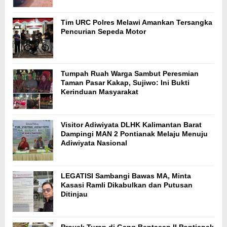
Tim URC Polres Melawi Amankan Tersangka
Pencurian Sepeda Motor
Tumpah Ruah Warga Sambut Peresmian
Taman Pasar Kakap, Sujiwo: Ini Bukti
Kerinduan Masyarakat
Visitor Adiwiyata DLHK Kalimantan Barat
Dampingi MAN 2 Pontianak Melaju Menuju
Adiwiyata Nasional
LEGATISI Sambangi Bawas MA, Minta
Kasasi Ramli Dikabulkan dan Putusan
Ditinjau
Proyek Turap di Gang Bentasan II Pontianak