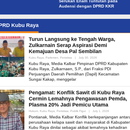
Serukan Enam Tuntutan pada
Audensi dengan DPRD KKR
PRD Kubu Raya
Turun Langsung ke Tengah Warga,
Zulkarnain Serap Aspirasi Demi
Kemajuan Desa Pal Sembilan
By
Kubu Raya
,
Parlemen
,
Peristiwa
|
July 30, 2026
Admin_mk_news
Kubu Raya, Media Kalbar Pimpinan DPRD Kabupaten
Kubu Raya, Zulkarnaen, S.P., dari Fraksi PDI
Perjuangan Daerah Pemilihan (Dapil) Kecamatan
Sungai Kakap, menggelar
Pengamat: Konflik Sawit di Kubu Raya
Cermin Lemahnya Pengawasan Pemda,
Plasma 20% Jadi Pemicu Utama
By
Hukum
,
Kubu Raya
,
Peristiwa
,
Publik Figur
|
July 1, 2026
Admin_mk_new
Pontianak, Media Kalbar Konflik berkepanjangan antar
perusahaan kelapa sawit dan masyarakat di Kabupate
Kubu Raya dinilai sebagai akibat lemahnya kehadiran