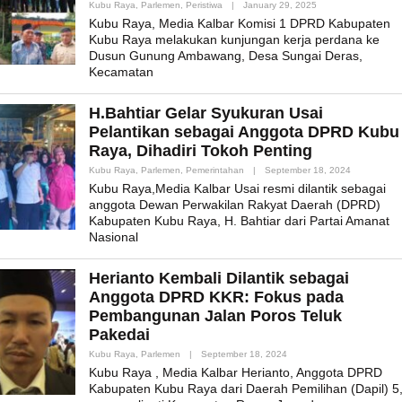
By
Kubu Raya
,
Parlemen
,
Peristiwa
|
January 29, 2025
Admin_mk_news
Kubu Raya, Media Kalbar Komisi 1 DPRD Kabupaten
Kubu Raya melakukan kunjungan kerja perdana ke
Dusun Gunung Ambawang, Desa Sungai Deras,
Kecamatan
H.Bahtiar Gelar Syukuran Usai
Pelantikan sebagai Anggota DPRD Kubu
Raya, Dihadiri Tokoh Penting
By
Kubu Raya
,
Parlemen
,
Pemerintahan
|
September 18, 2024
Admin_mk_
Kubu Raya,Media Kalbar Usai resmi dilantik sebagai
anggota Dewan Perwakilan Rakyat Daerah (DPRD)
Kabupaten Kubu Raya, H. Bahtiar dari Partai Amanat
Nasional
Herianto Kembali Dilantik sebagai
Anggota DPRD KKR: Fokus pada
Pembangunan Jalan Poros Teluk
Pakedai
By
Kubu Raya
,
Parlemen
|
September 18, 2024
Admin_mk_news
Kubu Raya , Media Kalbar Herianto, Anggota DPRD
Kabupaten Kubu Raya dari Daerah Pemilihan (Dapil) 5