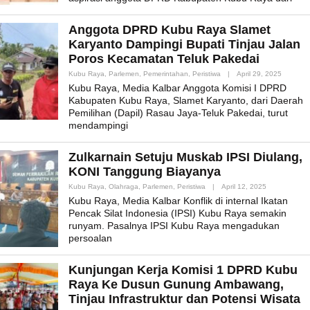
Anggota DPRD Kubu Raya Slamet
Karyanto Dampingi Bupati Tinjau Jalan
Poros Kecamatan Teluk Pakedai
By
Kubu Raya
,
Parlemen
,
Pemerintahan
,
Peristiwa
|
April 29, 2025
Admin_m
Kubu Raya, Media Kalbar Anggota Komisi I DPRD
Kabupaten Kubu Raya, Slamet Karyanto, dari Daerah
Pemilihan (Dapil) Rasau Jaya-Teluk Pakedai, turut
mendampingi
Zulkarnain Setuju Muskab IPSI Diulang,
KONI Tanggung Biayanya
By
Kubu Raya
,
Olahraga
,
Parlemen
,
Peristiwa
|
April 12, 2025
Admin_mk_n
Kubu Raya, Media Kalbar Konflik di internal Ikatan
Pencak Silat Indonesia (IPSI) Kubu Raya semakin
runyam. Pasalnya IPSI Kubu Raya mengadukan
persoalan
Kunjungan Kerja Komisi 1 DPRD Kubu
Raya Ke Dusun Gunung Ambawang,
Tinjau Infrastruktur dan Potensi Wisata