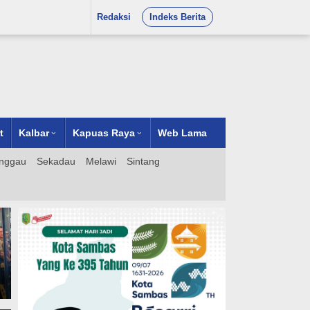
Redaksi
Indeks Berita
t
Kalbar
Kapuas Raya
Web Lama
nggau
Sekadau
Melawi
Sintang
ra
t