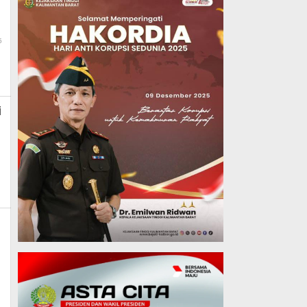
By
5
Admin_mk_news
i
k_news