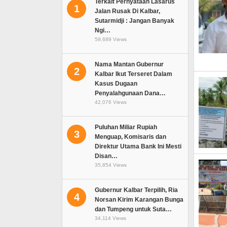
Terkait Pernyataan Lasarus
1
Jalan Rusak Di Kalbar,
Sutarmidji : Jangan Banyak
Ngi…
59,689 Views
Nama Mantan Gubernur
2
Kalbar Ikut Terseret Dalam
Kasus Dugaan
Penyalahgunaan Dana…
42,076 Views
Puluhan Miliar Rupiah
3
Menguap, Komisaris dan
Direktur Utama Bank Ini Mesti
Disan…
35,854 Views
Gubernur Kalbar Terpilih, Ria
4
Norsan Kirim Karangan Bunga
dan Tumpeng untuk Suta…
34,114 Views