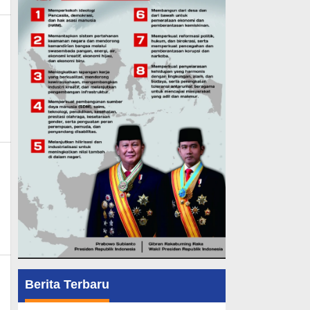
k_news
ews
Berita Terbaru