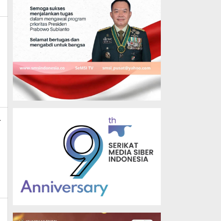
k_news
a
n_mk_news