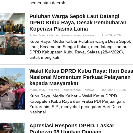
pemerintah daerah
Puluhan Warga Sepok Laut Datangi
DPRD Kubu Raya, Desak Pembubaran
Koperasi Plasma Lama
By
Kubu Raya
,
Parlemen
,
Pemerintahan
,
Peristiwa
|
April 29, 2026
Admin_m
Kubu Raya, Media Kalbar Puluhan warga Desa Sepok
Laut, Kecamatan Sungai Kakap, mendatangi kantor
DPRD Kabupaten Kubu Raya, Selasa (28/4/2026),
untuk mengikuti
Wakil Ketua DPRD Kubu Raya: Hari Des
Nasional Momentum Perkuat Pelayanan
kepada Masyarakat
By
Kubu Raya
,
Parlemen
,
Pemerintahan
,
Peristiwa
|
January 17, 2026
Admi
Kubu Raya, Media Kalbar – Wakil Ketua DPRD
Kabupaten Kubu Raya dari Fraksi PDI Perjuangan,
Zulkarnain, S.P., menyebut peringatan Hari Desa
Nasional
Apresiasi Respons DPRD, Laskar
Prabowo 08 Ungkap Dugaan