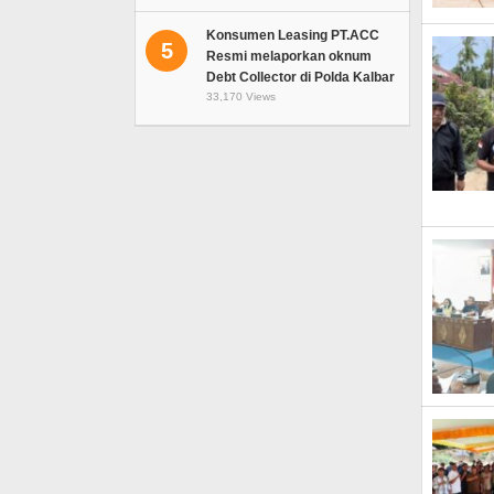
Konsumen Leasing PT.ACC
5
Resmi melaporkan oknum
Debt Collector di Polda Kalbar
33,170 Views