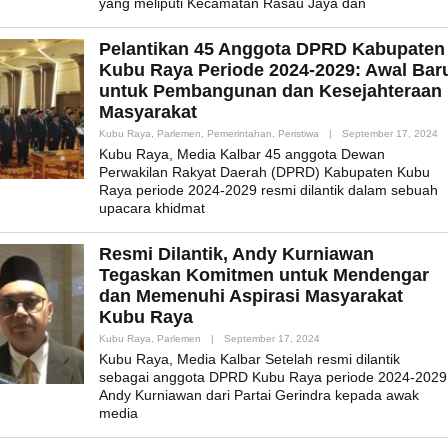
yang meliputi Kecamatan Rasau Jaya dan
Pelantikan 45 Anggota DPRD Kabupaten
Kubu Raya Periode 2024-2029: Awal Bar
untuk Pembangunan dan Kesejahteraan
Masyarakat
B
Kubu Raya
,
Parlemen
,
Pemerintahan
,
Peristiwa
|
September 17, 2024
Ad
Kubu Raya, Media Kalbar 45 anggota Dewan
Perwakilan Rakyat Daerah (DPRD) Kabupaten Kubu
Raya periode 2024-2029 resmi dilantik dalam sebuah
upacara khidmat
Resmi Dilantik, Andy Kurniawan
Tegaskan Komitmen untuk Mendengar
dan Memenuhi Aspirasi Masyarakat
Kubu Raya
By
Kubu Raya
,
Parlemen
|
September 17, 2024
Admin_mk_news
Kubu Raya, Media Kalbar Setelah resmi dilantik
sebagai anggota DPRD Kubu Raya periode 2024-2029
Andy Kurniawan dari Partai Gerindra kepada awak
media