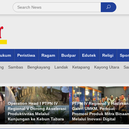
ukum
Peristiwa
Ragam
Budpar
Edutek
Religi
Spor
ng
Sambas
Bengkayang
Landak
Ketapang
Kayong Utara
Sa
PTPN IV Regional V Hadirkan
Proyek Turap di Gang
rasi
Galeri UMKM, Perkuat
Bentasan II Pontianak Uta
Promosi Produk Mitra Binaan
Disorot, Dibangun di Atas
ara
Melalui Inovasi Digital
Lahan Gambut Tanpa Pari