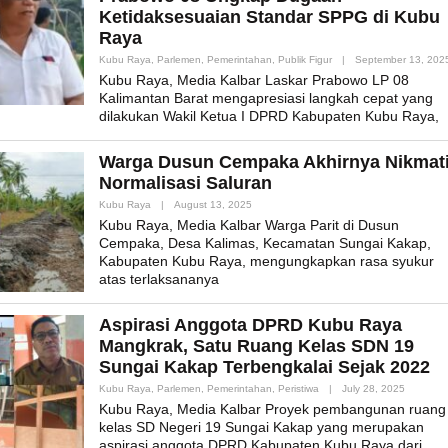
Ketidaksesuaian Standar SPPG di Kubu
Raya
Kubu Raya
,
Parlemen
,
Pemerintahan
,
Publik Figur
|
September 13, 202
Kubu Raya, Media Kalbar Laskar Prabowo LP 08
Kalimantan Barat mengapresiasi langkah cepat yang
dilakukan Wakil Ketua I DPRD Kabupaten Kubu Raya,
Warga Dusun Cempaka Akhirnya Nikmat
Normalisasi Saluran
By
Kubu Raya
|
August 13, 2025
Admin_mk_news
Kubu Raya, Media Kalbar Warga Parit di Dusun
Cempaka, Desa Kalimas, Kecamatan Sungai Kakap,
Kabupaten Kubu Raya, mengungkapkan rasa syukur
atas terlaksananya
Aspirasi Anggota DPRD Kubu Raya
Mangkrak, Satu Ruang Kelas SDN 19
Sungai Kakap Terbengkalai Sejak 2022
By
Kubu Raya
,
Parlemen
,
Pemerintahan
,
Peristiwa
|
July 28, 2025
Admin_m
Kubu Raya, Media Kalbar Proyek pembangunan ruang
kelas SD Negeri 19 Sungai Kakap yang merupakan
aspirasi anggota DPRD Kabupaten Kubu Raya dari