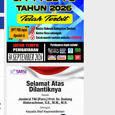
s
a
n