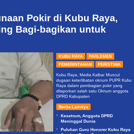
naan Pokir di Kubu Raya,
ng Bagi-bagikan untuk
KUBU RAYA
PARLEMEN
PEMERINTAHAN
PERISTIWA
Kubu Raya, Media Kalbar Muncul
dugaan keterlibatan oknum PUPR Kubu
Raya dalam pembagian pokir yang
dilaporkan salah satu Oknum anggota
DPRD Kabupaten
Berita Lainnya
Kesetrum, Anggota DPRD
Meninggal Dunia
Puluhan Guru Honorer Kubu Raya