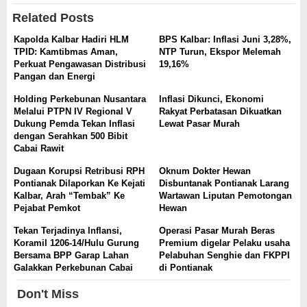
Related Posts
Kapolda Kalbar Hadiri HLM
BPS Kalbar: Inflasi Juni 3,28%,
TPID: Kamtibmas Aman,
NTP Turun, Ekspor Melemah
Perkuat Pengawasan Distribusi
19,16%
Pangan dan Energi
Holding Perkebunan Nusantara
Inflasi Dikunci, Ekonomi
Melalui PTPN IV Regional V
Rakyat Perbatasan Dikuatkan
Dukung Pemda Tekan Inflasi
Lewat Pasar Murah
dengan Serahkan 500 Bibit
Cabai Rawit
Dugaan Korupsi Retribusi RPH
Oknum Dokter Hewan
Pontianak Dilaporkan Ke Kejati
Disbuntanak Pontianak Larang
Kalbar, Arah “Tembak” Ke
Wartawan Liputan Pemotongan
Pejabat Pemkot
Hewan
Tekan Terjadinya Inflansi,
Operasi Pasar Murah Beras
Koramil 1206-14/Hulu Gurung
Premium digelar Pelaku usaha
Bersama BPP Garap Lahan
Pelabuhan Senghie dan FKPPI
Galakkan Perkebunan Cabai
di Pontianak
Don't Miss