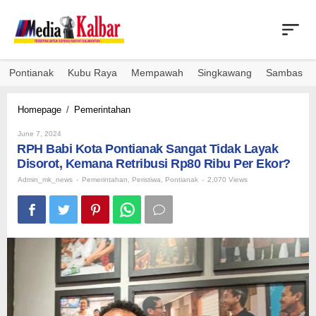
Skip
to
content
Pontianak
Kubu Raya
Mempawah
Singkawang
Sambas
RPH
Homepage
/
Pemerintahan
Babi
By
Kota
June 7, 2024
Admin_mk_news
RPH Babi Kota Pontianak Sangat Tidak Layak
Pontianak
Sangat
Disorot, Kemana Retribusi Rp80 Ribu Per Ekor?
Tidak
Admin_mk_news
-
Pemerintahan
,
Peristiwa
,
Pontianak
-
2,070 Views
Layak
Disorot,
Kemana
Retribusi
Rp80
Ribu
Per
Ekor?