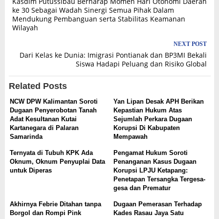
Kasdim Putussibau Berharap Momen Hari Otonomi Daerah
navigation
ke 30 Sebagai Wadah Sinergi Semua Pihak Dalam
Mendukung Pembanguan serta Stabilitas Keamanan
Wilayah
NEXT POST
Dari Kelas ke Dunia: Imigrasi Pontianak dan BP3MI Bekali
Siswa Hadapi Peluang dan Risiko Global
Related Posts
NCW DPW Kalimantan Soroti
Yan Lipan Desak APH Berikan
Dugaan Penyerobotan Tanah
Kepastian Hukum Atas
Adat Kesultanan Kutai
Sejumlah Perkara Dugaan
Kartanegara di Palaran
Korupsi Di Kabupaten
Samarinda
Mempawah
Ternyata di Tubuh KPK Ada
Pengamat Hukum Soroti
Oknum, Oknum Penyuplai Data
Penanganan Kasus Dugaan
untuk Diperas
Korupsi LPJU Ketapang:
Penetapan Tersangka Tergesa-
gesa dan Prematur
Akhirnya Febrie Ditahan tanpa
Dugaan Pemerasan Terhadap
Borgol dan Rompi Pink
Kades Rasau Jaya Satu