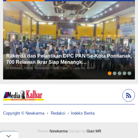
Rakerda dan Pelantikan DPC PAN Se-Kota Pontianak,
700 Relawan Ikrar Siap Menangk…
In Peristiwa, Politik, Pontianak, Publik Figur
|
July 29, 2026
Copyright © Newkarma
Redaksi
Indeks Berita
Theme
Newkarma
Design by
Gian MR