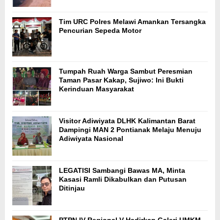
Tim URC Polres Melawi Amankan Tersangka
Pencurian Sepeda Motor
Tumpah Ruah Warga Sambut Peresmian
Taman Pasar Kakap, Sujiwo: Ini Bukti
Kerinduan Masyarakat
Visitor Adiwiyata DLHK Kalimantan Barat
Dampingi MAN 2 Pontianak Melaju Menuju
Adiwiyata Nasional
LEGATISI Sambangi Bawas MA, Minta
Kasasi Ramli Dikabulkan dan Putusan
Ditinjau
PTPN IV Regional V Hadirkan Galeri UMKM,