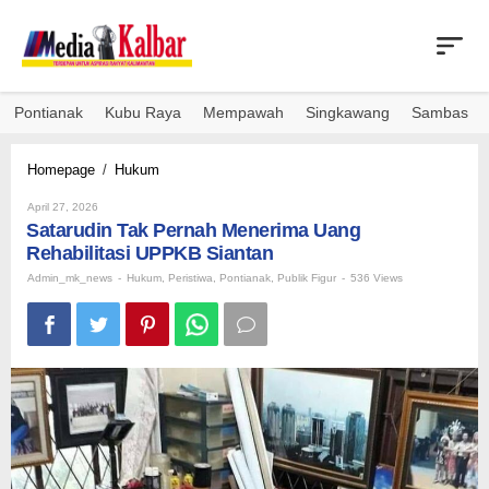
Skip
to
content
Pontianak
Kubu Raya
Mempawah
Singkawang
Sambas
Satarudin
Homepage
/
Hukum
Tak
By
Pernah
April 27, 2026
Admin_mk_news
Satarudin Tak Pernah Menerima Uang
Menerima
Uang
Rehabilitasi UPPKB Siantan
Rehabilitasi
Admin_mk_news
-
Hukum
,
Peristiwa
,
Pontianak
,
Publik Figur
-
536 Views
UPPKB
Siantan