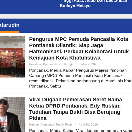
Tinggi Adat, Adab Dan Lestarikan
Budaya Melayu
atarudin
Pengurus MPC Pemuda Pancasila Kota
Pontianak Dilantik: Siap Jaga
Harmonisasi, Perkuat Kolaborasi Untuk
Kemajuan Kota Khatulistiwa
By
Peristiwa
,
Pontianak
,
Publik Figur
|
May 2, 2026
Admin_mk_news
Pontianak, Media Kalbar Pengurus Majelis Pimpinan
Cabang (MPC) Pemuda Pancasila Kota Pontianak
resmi dilantik. Pelantikan berlangsung di Hotel Ibis Kot
Pontianak, Sabtu
Viral Dugaan Pemerasan Seret Nama
Ketua DPRD Pontianak, Edy Ruslan:
Tuduhan Tanpa Bukti Bisa Berujung
Pidana
By
Hukum
,
Pontianak
,
Publik Figur
|
April 28, 2026
Admin_mk_news
Pontianak, Media Kalbar Viral dugaan pemerasan yan