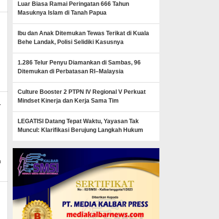
Luar Biasa Ramai Peringatan 666 Tahun
Masuknya Islam di Tanah Papua
Ibu dan Anak Ditemukan Tewas Terikat di Kuala
Behe Landak, Polisi Selidiki Kasusnya
_mk_news
1.286 Telur Penyu Diamankan di Sambas, 96
Ditemukan di Perbatasan RI–Malaysia
Culture Booster 2 PTPN IV Regional V Perkuat
Mindset Kinerja dan Kerja Sama Tim
a
LEGATISI Datang Tepat Waktu, Yayasan Tak
Muncul: Klarifikasi Berujung Langkah Hukum
y
dmin_mk_news
n
_mk_news