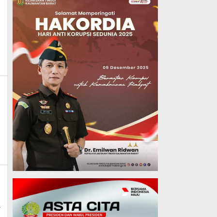
ws
By
Admin_mk_news
s