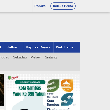
Redaksi
Indeks Berita
t
Kalbar
Kapuas Raya
Web Lama
nggau
Sekadau
Melawi
Sintang
at
Muncul:
 Langkah