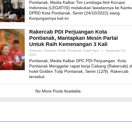
Pontianak, Media Kalbar Tim Lembaga Anti Korupsi
Indonesia (LEGATISI) melakukan lawatannya ke Kanto
DPRD Kota Pontianak, Senin (24/10/2022) siang.
Kunjungannya kali ini
Rakercab PDI Perjuangan Kota
Pontianak, Mantapkan Mesin Partai
Untuk Raih Kemenangan 3 Kali
Parlemen
,
Peristiwa
,
Politik
,
Pontianak
,
Publik Figur
|
September 13,
By
2022
Admin_mk_news
Pontianak, Media Kalbar DPC PDI Perjuangan Kota
Pontianak Menggelar rapat kerja Cabang (Rakercab) d
hotel Golden Tulip Pontianak, Senin (12/9). Rakercab
tersebut
No More Posts Available.