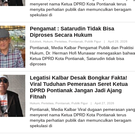
menyeret nama Ketua DPRD Kota Pontianak terus
menyita perhatian publik dan memunculkan beragam
spekulasi di
Pengamat : Satarudin Tidak Bisa
Diproses Secara Hukum
By
Eduktek
,
Hukum
,
Peristiwa
,
Pontianak
,
Publik Figur
|
April 28, 2026
Admi
Pontianak, Media Kalbar Pengamat Publik dan Praktisi
Hukum, Dr. Herman Hofi Munawar menegaskan bahw
Ketua DPRD Kota Pontianak, Satarudin tidak bisa
diproses
Legatisi Kalbar Desak Bongkar Fakta!
Viral Tuduhan Pemerasan Seret Ketua
DPRD Pontianak Jangan Jadi Ajang
Fitnah
By
Hukum
,
Peristiwa
,
Pontianak
,
Publik Figur
|
April 27, 2026
Admin_mk_ne
Pontianak, Media Kalbar Viral dugaan pemerasan yan
menyeret nama Ketua DPRD Kota Pontianak terus
menyita perhatian publik dan memunculkan beragam
spekulasi di