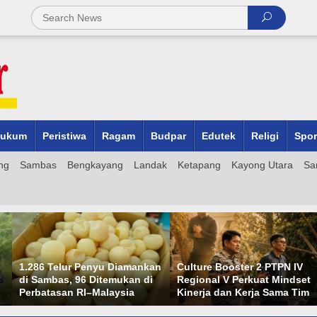
ukum
Peristiwa
Ragam
Budpar
Edutek
Religi
Spor
ng
Sambas
Bengkayang
Landak
Ketapang
Kayong Utara
Sa
LEGATISI Datang Tep
iamankan
Culture Booster 2 PTPN IV
Waktu, Yayasan Tak 
kan di
Regional V Perkuat Mindset
Klarifikasi Berujung
sia
Kinerja dan Kerja Sama Tim
Hukum