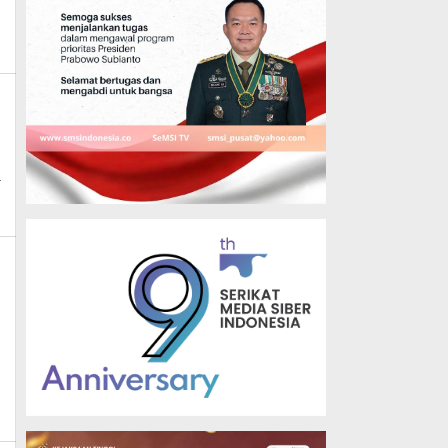
n_mk_news
a
ws
g