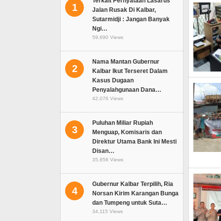
Terkait Pernyataan Lasarus
1
Jalan Rusak Di Kalbar,
Sutarmidji : Jangan Banyak
Ngi…
59,690 Views
Nama Mantan Gubernur
2
Kalbar Ikut Terseret Dalam
Kasus Dugaan
Penyalahgunaan Dana…
42,076 Views
Puluhan Miliar Rupiah
3
Menguap, Komisaris dan
Direktur Utama Bank Ini Mesti
Disan…
35,856 Views
Gubernur Kalbar Terpilih, Ria
4
Norsan Kirim Karangan Bunga
dan Tumpeng untuk Suta…
34,115 Views