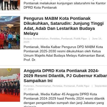
Pontianak melakukan kunjungan silaturahmi ke Kantor
DPRD Kota Pontianak
Pengurus MABM Kota Pontianak
Dikukuhkan, Satarudin: Junjung Tinggi
Adat, Adab Dan Lestarikan Budaya
Melayu
Budpar
,
Pemerintahan
,
Peristiwa
,
Pontianak
,
Publik Figur
|
June 14,
By
2025
Admin_mk_news
Pontianak, Media Kalbar Pengurus DPD MABM Kota
Pontianak 2025-2030 resmi dikukuhkan oleh Ketua
Umum Majelis Adat Budaya Melayu Kalimantan Barat,
Prof. Dr.
Anggota DPRD Kota Pontianak 2024-
2029 Resmi Dilantik, PJ Gubernur Kalbar
Sampaikan Ini
Parlemen
,
Pemerintahan
,
Peristiwa
,
Pontianak
,
Publik Figur
|
September
By
17, 2024
Admin_mk_news
Pontianak, Media Kalbar 45 Anggota DPRD Kota
Pontianak 2024-2029 hasil Pemilu 2024 resmi dilantik
dengan pengambilan sumpah dan janji Jabatan yang