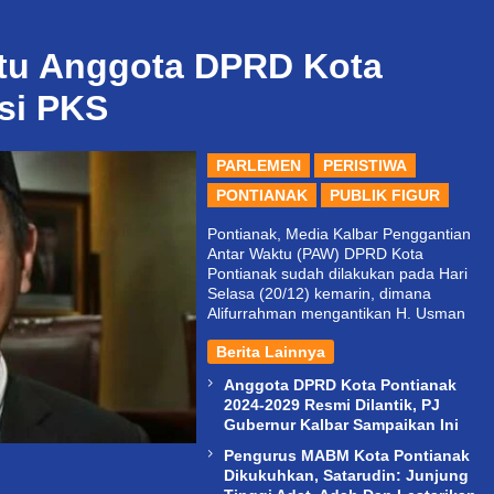
atu Anggota DPRD Kota
ksi PKS
PARLEMEN
PERISTIWA
PONTIANAK
PUBLIK FIGUR
Pontianak, Media Kalbar Penggantian
Antar Waktu (PAW) DPRD Kota
Pontianak sudah dilakukan pada Hari
Selasa (20/12) kemarin, dimana
Alifurrahman mengantikan H. Usman
Berita Lainnya
Anggota DPRD Kota Pontianak
2024-2029 Resmi Dilantik, PJ
Gubernur Kalbar Sampaikan Ini
Pengurus MABM Kota Pontianak
Dikukuhkan, Satarudin: Junjung