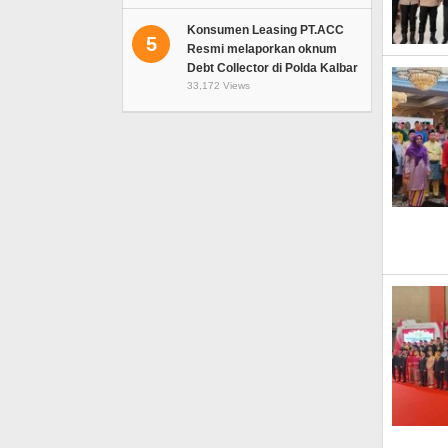
Konsumen Leasing PT.ACC
5
Resmi melaporkan oknum
Debt Collector di Polda Kalbar
33,172 Views