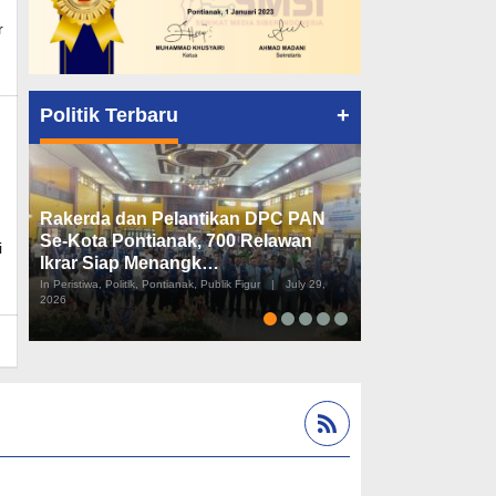
r
+
Politik Terbaru
Rakerda dan Pelantikan DPC PAN
Peta Politik K
Se-Kota Pontianak, 700 Relawan
Tiga Dapil da
i
Ikrar Siap Menangk…
Diusulkan
In Peristiwa, Politik, Pontianak, Publik Figur
|
July 29,
In Pemerintahan, Perist
2026
2026