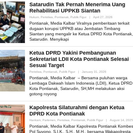
Satarudin Tak Pernah Menerima Uang
Rehabilitasi UPPKB Siantan
By
Hukum
,
Peristiwa
,
Pontianak
,
Publik Figur
|
April 27, 2026
Admin_mk_ne
Pontianak, Media Kalbar Viralnya pemberitaan terkait
dugaan korupsi UPPKB atau Jembatan Timbang
Siantan yang mengalir ke Ketua DPRD Kota Pontianak,
Satarudin. Menyikapi
Ketua DPRD Yakini Pembangunan
Sekretariat LDII Kota Pontianak Selesai
Sesuai Target
By
Peristiwa
,
Pontianak
,
Publik Figur
|
January 31, 2026
Admin_mk_news
Pontianak, Media Kalbar – Bersama puluhan warga
Lembaga Dakwah Islam Indonesia (LDII), Ketua DPRD
Kota Pontianak, Satarudin, SH,MH melakukan aksi
gotong royong
Kapolresta Silaturahmi dengan Ketua
DPRD Kota Pontianak
Hankam
,
Parlemen
,
Peristiwa
,
Pontianak
,
Publik Figur
|
August 14, 2025
Pontianak, Media Kalbar Kapolresta Pontianak Kombe
Pol Suyono, S.I.K., S.H., M.H., bersama Wakapolresta