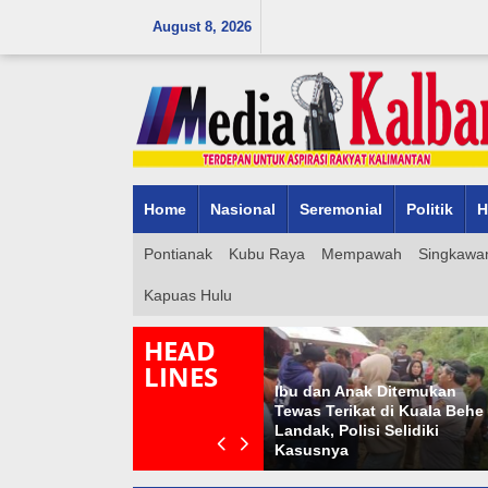
Skip
August 8, 2026
to
content
Home
Nasional
Seremonial
Politik
H
Pontianak
Kubu Raya
Mempawah
Singkawa
Kapuas Hulu
HEAD
LINES
Ibu dan Anak Ditemukan
ringatan
Tewas Terikat di Kuala Behe
1.286 Telur Penyu D
Islam di
Landak, Polisi Selidiki
di Sambas, 96 Ditemu
Kasusnya
Perbatasan RI–Malay