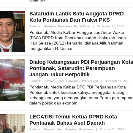
dipimpin
Satarudin Lantik Satu Anggota DPRD
Kota Pontianak Dari Fraksi PKS
By
Parlemen
,
Peristiwa
,
Pontianak
,
Publik Figur
|
December 21, 2022
Admin
Pontianak, Media Kalbar Penggantian Antar Waktu
(PAW) DPRD Kota Pontianak sudah dilakukan pada
Hari Selasa (20/12) kemarin, dimana Alifurrahman
mengantikan H. Usman
Dialog Kebangsaan PDI Perjuangan Kot
Pontianak, Satarudin: Perempuan
Jangan Takut Berpolitik
B
Eduktek
,
Peristiwa
,
Politik
,
Pontianak
,
Publik Figur
|
December 5, 2022
A
Pontianak, Media Kalbar DPC PDI Perjuangan Kota
Pontianak untuk kesekiankalinya menggelar dialog
kebangsaan yang mengangkat tema Peran perempua
dalam politik dan ekonomi.
LEGATISI Temui Ketua DPRD Kota
Pontianak Bahas Aset Daerah
By
Parlemen
,
Pemerintahan
,
Peristiwa
,
Pontianak
|
October 25, 2022
Admin