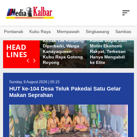
Skip
to
content
tusan Ikan Air
war Mati di
Pontianak
Kubu Raya
Mempawah
Singkawang
Sambas
erairan Sungai
Dua Tahun Jalan
Pengamat: Bank
apuas Kabupaten
Rusak Tak Kunjung
Kalbar Gagal Jadi
HEAD
apuas Hulu,
Diperbaiki, Warga
Motor Ekonomi
enyebabnya
Kanayaqueen
Rakyat, Terkesan
LINES
elum Diketahui
Kubu Raya Gotong
Hanya Mengabdi
ecara Jelas
Royong
ke Elite
Sunday, 9 August 2026 | 05:15
HUT ke-104 Desa Teluk Pakedai Satu Gelar
Makan Seprahan