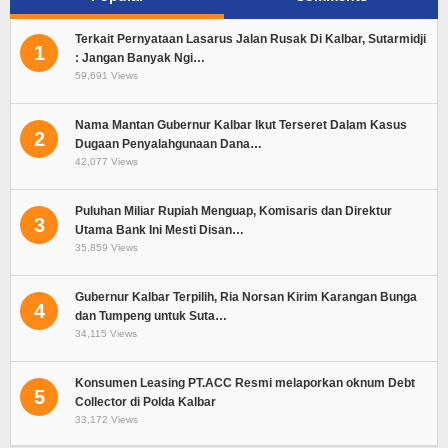
Terkait Pernyataan Lasarus Jalan Rusak Di Kalbar, Sutarmidji
1
: Jangan Banyak Ngi…
59,691 Views
Nama Mantan Gubernur Kalbar Ikut Terseret Dalam Kasus
2
Dugaan Penyalahgunaan Dana…
42,077 Views
Puluhan Miliar Rupiah Menguap, Komisaris dan Direktur
3
Utama Bank Ini Mesti Disan…
35,859 Views
Gubernur Kalbar Terpilih, Ria Norsan Kirim Karangan Bunga
4
dan Tumpeng untuk Suta…
34,115 Views
Konsumen Leasing PT.ACC Resmi melaporkan oknum Debt
5
Collector di Polda Kalbar
33,172 Views