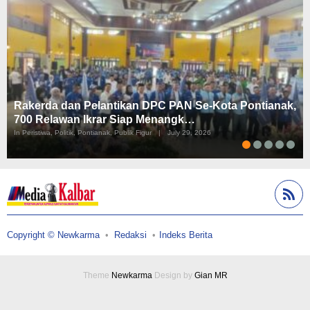
Rakerda dan Pelantikan DPC PAN Se-Kota Pontianak,
700 Relawan Ikrar Siap Menangk…
In Peristiwa, Politik, Pontianak, Publik Figur
|
July 29, 2026
Copyright © Newkarma
Redaksi
Indeks Berita
Theme
Newkarma
Design by
Gian MR