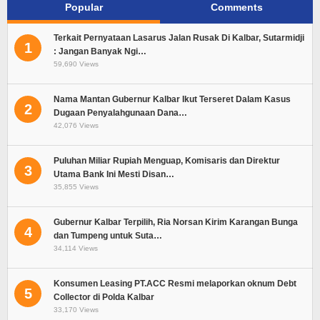
Popular
Comments
Terkait Pernyataan Lasarus Jalan Rusak Di Kalbar, Sutarmidji
1
: Jangan Banyak Ngi…
59,690 Views
Nama Mantan Gubernur Kalbar Ikut Terseret Dalam Kasus
2
Dugaan Penyalahgunaan Dana…
42,076 Views
Puluhan Miliar Rupiah Menguap, Komisaris dan Direktur
3
Utama Bank Ini Mesti Disan…
35,855 Views
Gubernur Kalbar Terpilih, Ria Norsan Kirim Karangan Bunga
4
dan Tumpeng untuk Suta…
34,114 Views
Konsumen Leasing PT.ACC Resmi melaporkan oknum Debt
5
Collector di Polda Kalbar
33,170 Views