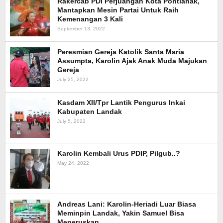
Rakercab PDI Perjuangan Kota Pontianak,
Mantapkan Mesin Partai Untuk Raih
Kemenangan 3 Kali
September 13, 2022
Peresmian Gereja Katolik Santa Maria
Assumpta, Karolin Ajak Anak Muda Majukan
Gereja
July 25, 2022
Kasdam XII/Tpr Lantik Pengurus Inkai
Kabupaten Landak
July 5, 2022
Karolin Kembali Urus PDIP, Pilgub..?
May 24, 2022
Andreas Lani: Karolin-Heriadi Luar Biasa
Meminpin Landak, Yakin Samuel Bisa
Meneruskan