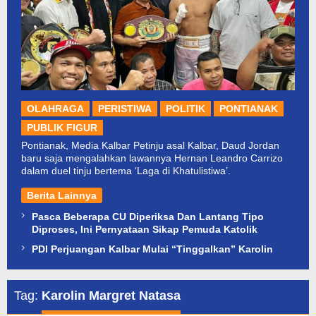
OLAHRAGA
PERISTIWA
POLITIK
PONTIANAK
PUBLIK FIGUR
Pontianak, Media Kalbar Petinju asal Kalbar, Daud Jordan
baru saja mengalahkan lawannya Hernan Leandro Carrizo
dalam duel tinju bertema ‘Laga di Khatulistiwa’.
Berita Lainnya
Pasca Beberapa CU Diperiksa Dan Lantang Tipo
Diproses, Ini Pernyataan Sikap Pemuda Katolik
PDI Perjuangan Kalbar Mulai “Tinggalkan” Karolin
Tag:
Karolin Margret Natasa