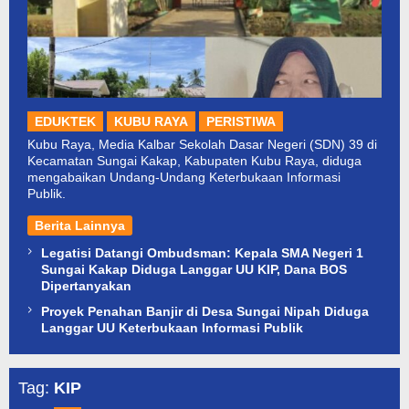
EDUKTEK
KUBU RAYA
PERISTIWA
Kubu Raya, Media Kalbar Sekolah Dasar Negeri (SDN) 39 di
Kecamatan Sungai Kakap, Kabupaten Kubu Raya, diduga
mengabaikan Undang-Undang Keterbukaan Informasi
Publik.
Berita Lainnya
Legatisi Datangi Ombudsman: Kepala SMA Negeri 1
Sungai Kakap Diduga Langgar UU KIP, Dana BOS
Dipertanyakan
Proyek Penahan Banjir di Desa Sungai Nipah Diduga
Langgar UU Keterbukaan Informasi Publik
Tag:
KIP