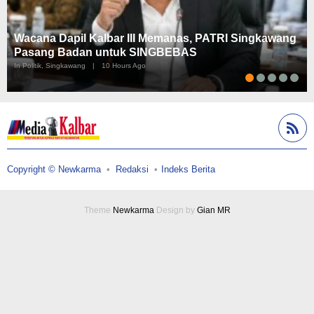
Wacana Dapil Kalbar III Memanas, PATRI Singkawang
Pasang Badan untuk SINGBEBAS
In Politik, Singkawang
|
10 Hours Ago
Copyright © Newkarma
Redaksi
Indeks Berita
Theme
Newkarma
Design by
Gian MR