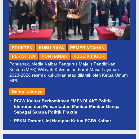
EDUKTEK
KUBU RAYA
PEMERINTAHAN
PERISTIWA
PONTIANAK
PUBLIK FIGUR
Pontianak, Media Kalbar Pengurus Majelis Pendidikan
Kristen (MPK) Wilayah Kalimantan Barat Masa Layanan
2023-2028 resmi dikukuhkan atau dilantik oleh Ketua Umum
MPK
Berita Lainnya
PGIW Kalbar Berkomitmen “MENOLAK” Politik
Identitas dan Pemanfaatan Mimbar-Mimbar Gereja
Sebagai Sarana Politik Praktis
PPKM Darurat, Ini Harapan Ketua PGIW Kalbar