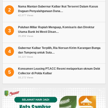
Nama Mantan Gubernur Kalbar Ikut Terseret Dalam Kasus
2
Dugaan Penyalahgunaan Dana…
42,077 Views
Puluhan Miliar Rupiah Menguap, Komisaris dan Direktur
3
Utama Bank Ini Mesti Disan…
35,859 Views
Gubernur Kalbar Terpilih, Ria Norsan Kirim Karangan Bunga
4
dan Tumpeng untuk Suta…
34,115 Views
Konsumen Leasing PT.ACC Resmi melaporkan oknum Debt
5
Collector di Polda Kalbar
33,172 Views