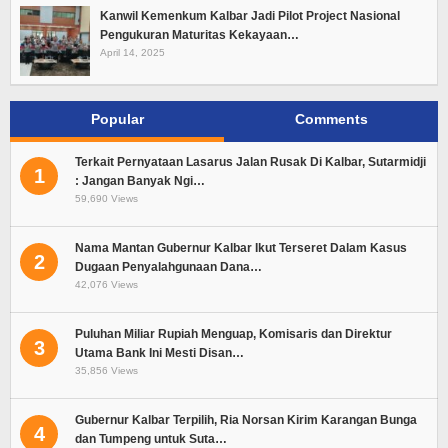
Kanwil Kemenkum Kalbar Jadi Pilot Project Nasional
Pengukuran Maturitas Kekayaan…
April 14, 2025
Popular
Comments
Terkait Pernyataan Lasarus Jalan Rusak Di Kalbar, Sutarmidji
1
: Jangan Banyak Ngi…
59,690 Views
Nama Mantan Gubernur Kalbar Ikut Terseret Dalam Kasus
2
Dugaan Penyalahgunaan Dana…
42,076 Views
Puluhan Miliar Rupiah Menguap, Komisaris dan Direktur
3
Utama Bank Ini Mesti Disan…
35,856 Views
Gubernur Kalbar Terpilih, Ria Norsan Kirim Karangan Bunga
4
dan Tumpeng untuk Suta…